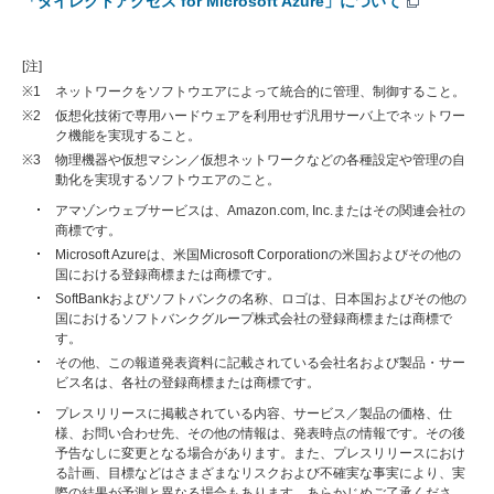
「ダイレクトアクセス for Microsoft Azure」について
[注]
※1
ネットワークをソフトウエアによって統合的に管理、制御すること。
※2
仮想化技術で専用ハードウェアを利用せず汎用サーバ上でネットワー
ク機能を実現すること。
※3
物理機器や仮想マシン／仮想ネットワークなどの各種設定や管理の自
動化を実現するソフトウエアのこと。
アマゾンウェブサービスは、Amazon.com, Inc.またはその関連会社の
商標です。
Microsoft Azureは、米国Microsoft Corporationの米国およびその他の
国における登録商標または商標です。
SoftBankおよびソフトバンクの名称、ロゴは、日本国およびその他の
国におけるソフトバンクグループ株式会社の登録商標または商標で
す。
その他、この報道発表資料に記載されている会社名および製品・サー
ビス名は、各社の登録商標または商標です。
プレスリリースに掲載されている内容、サービス／製品の価格、仕
様、お問い合わせ先、その他の情報は、発表時点の情報です。その後
予告なしに変更となる場合があります。また、プレスリリースにおけ
る計画、目標などはさまざまなリスクおよび不確実な事実により、実
際の結果が予測と異なる場合もあります。あらかじめご了承くださ