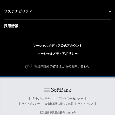
会社概要
成長戦略「Activate AI for Society」
記者説明会
投資家情報 トップ
サステナビリティ
事業紹介
技術戦略
ソフトバンクニュース
経営方針
ガバナンス
サステナビリティ トップ
採用情報
人材戦略
IRライブラリー
社会貢献活動
トップメッセージ
採用情報 トップ
財務情報
公開情報
ESG方針・体制
ソーシャルメディア公式アカウント
新卒採用
個人投資家の皆さまへ
ソーシャルメディアポリシー
価値創造プロセス
キャリア採用
株式と社債について
マテリアリティ（重要課題）
報道関係者の皆さまからのお問い合わせ
障がい者採用
コーポレート・ガバナンス
ESGの主な取り組み
ソフトバンク クルー採用
IRニュース
ESG関連資料
外部評価・イニシアチブ
情報セキュリティ
プライバシーセンター
サイトポリシー
古物営業法に基づく表示
サイトマップ
社会貢献活動
電気通信事業登録番号：第72号