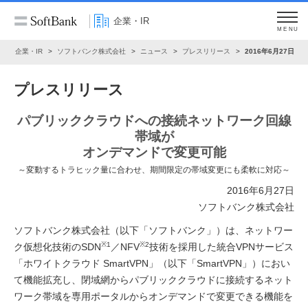
企業・IR
MENU
ム
企業・IR
ソフトバンク株式会社
ニュース
プレスリリース
2016年6月27日
プレスリリース
パブリッククラウドへの接続ネットワーク回線
帯域が
オンデマンドで変更可能
～変動するトラヒック量に合わせ、期間限定の帯域変更にも柔軟に対応～
2016年6月27日
ソフトバンク株式会社
ソフトバンク株式会社（以下「ソフトバンク」）は、ネットワー
※1
※2
ク仮想化技術のSDN
／NFV
技術を採用した統合VPNサービス
「ホワイトクラウド SmartVPN」（以下「SmartVPN」）におい
て機能拡充し、閉域網からパブリッククラウドに接続するネット
ワーク帯域を専用ポータルからオンデマンドで変更できる機能を