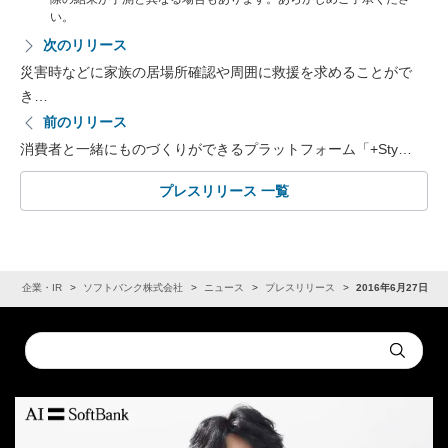
い。
次のリリース
災害時などに家族の居場所確認や周囲に救援を求めることがで
き…
前のリリース
消費者と一緒にものづくりができるプラットフォーム「+Sty…
プレスリリース 一覧
ム
企業・IR
ソフトバンク株式会社
ニュース
プレスリリース
2016年6月27日
Conduct
Submit
a
search