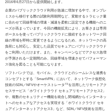
2016年6月27日から提供開始します。
企業のパブリッククラウド利用が急速に増加する中で、オンプレ
ミスから移行する際の試験利用期間など、変動するトラヒック量
に合わせて回線帯域の増速・減速を柔軟に設定できる機能へのニ
ーズが高まっています。今回の機能拡充により、お客さまは専用
ポータルを使ってパプリッククラウドに接続するネットワーク回
線の帯域を即時に変更できるようになるため、ネットワークの高
負荷にも対応し、安定した品質でセキュアにパブリッククラウド
をご利用いただけます。また、キャンペーンなどでアクセス急増
が予測される一定期間のみ、回線帯域を増速させてパフォーマン
ス強化を図ることも可能になります。
ソフトバンクでは、モバイル、クラウドとのシームレスな連携を
コンセプトとする「SmartVPN」において、ネットワーク仮想化
※3
技術のSDN／NFVやオーケストレータ
を活用したリモートアク
セスサービス「ホワイトクラウド セキュアリモートアクセス2」
や、複数のセキュリティー機能を統合し閉域網からインターネッ
トへのセキュアなアクセスを実現する「ホワイトクラウド セキ
ュアインターネットアクセス3」など、SDN／NFV技術を活用し