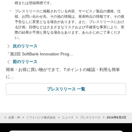
標または登録商標です。
プレスリリースに掲載されている内容、サービス／製品の価格、仕
様、お問い合わせ先、その他の情報は、発表時点の情報です。その後
予告なしに変更となる場合があります。また、プレスリリースにおけ
る計画、目標などはさまざまなリスクおよび不確実な事実により、実
際の結果が予測と異なる場合もあります。あらかじめご了承くださ
い。
次のリリース
「第2回 SoftBank Innovation Prog…
前のリリース
簡単・お得に買い物ができて、Tポイントの確認・利用も簡単
に…
プレスリリース 一覧
ム
企業・IR
ソフトバンク株式会社
ニュース
プレスリリース
2016年8月2日