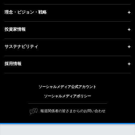
プレスリリース
企業情報 トップ
理念・ビジョン・戦略
お知らせ
社長メッセージ
理念・ビジョン・戦略 トップ
投資家情報
更新情報
会社概要
成長戦略「Activate AI for Society」
記者説明会
投資家情報 トップ
サステナビリティ
事業紹介
技術戦略
ソフトバンクニュース
経営方針
ガバナンス
サステナビリティ トップ
採用情報
人材戦略
IRライブラリー
社会貢献活動
トップメッセージ
採用情報 トップ
財務情報
公開情報
ESG方針・体制
ソーシャルメディア公式アカウント
新卒採用
個人投資家の皆さまへ
ソーシャルメディアポリシー
価値創造プロセス
キャリア採用
株式と社債について
マテリアリティ（重要課題）
報道関係者の皆さまからのお問い合わせ
障がい者採用
コーポレート・ガバナンス
ESGの主な取り組み
ソフトバンク クルー採用
IRニュース