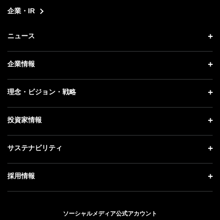
企業・IR
ニュース
ニュース トップ
企業情報
プレスリリース
企業情報 トップ
理念・ビジョン・戦略
お知らせ
社長メッセージ
理念・ビジョン・戦略 トップ
投資家情報
更新情報
会社概要
成長戦略「Activate AI for Society」
記者説明会
投資家情報 トップ
サステナビリティ
事業紹介
技術戦略
ソフトバンクニュース
経営方針
ガバナンス
サステナビリティ トップ
採用情報
人材戦略
IRライブラリー
社会貢献活動
トップメッセージ
採用情報 トップ
財務情報
公開情報
ESG方針・体制
ソーシャルメディア公式アカウント
新卒採用