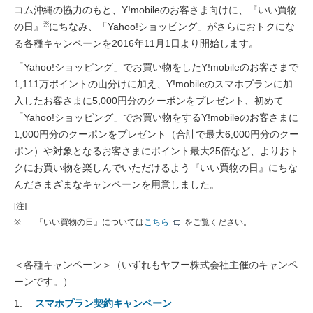
コム沖縄の協力のもと、Y!mobileのお客さま向けに、『いい買物
※
の日』
にちなみ、「Yahoo!ショッピング」がさらにおトクにな
る各種キャンペーンを2016年11月1日より開始します。
「Yahoo!ショッピング」でお買い物をしたY!mobileのお客さまで
1,111万ポイントの山分けに加え、Y!mobileのスマホプランに加
入したお客さまに5,000円分のクーポンをプレゼント、初めて
「Yahoo!ショッピング」でお買い物をするY!mobileのお客さまに
1,000円分のクーポンをプレゼント（合計で最大6,000円分のクー
ポン）や対象となるお客さまにポイント最大25倍など、よりおト
クにお買い物を楽しんでいただけるよう『いい買物の日』にちな
んださまざまなキャンペーンを用意しました。
[注]
※
『いい買物の日』については
こちら
をご覧ください。
＜各種キャンペーン＞（いずれもヤフー株式会社主催のキャンペ
ーンです。）
スマホプラン契約キャンペーン