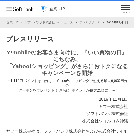
企業・IR
MENU
ム
企業・IR
ソフトバンク株式会社
ニュース
プレスリリース
2016年11月1日
プレスリリース
Y!mobileのお客さま向けに、『いい買物の日』
にちなみ、
「Yahoo!ショッピング」がさらにおトクになる
キャンペーンを開始
～1,111万ポイントを山分け！ Yahoo!ショッピングで使える最大6,000円分
の
クーポンをプレゼント！ さらにTポイントが最大25倍に！～
2016年11月1日
ヤフー株式会社
ソフトバンク株式会社
株式会社ウィルコム沖縄
ヤフー株式会社は、ソフトバンク株式会社および株式会社ウィル