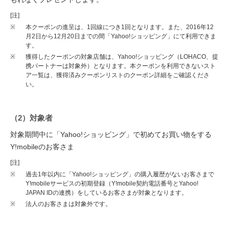
[注]
※
本クーポンの進呈は、1回線につき1回となります。また、2016年12
月2日から12月20日までの間「Yahoo!ショッピング」にて利用できま
す。
※
獲得したクーポンの対象店舗は、Yahoo!ショッピング（LOHACO、提
携パートナーは対象外）となります。本クーポンを利用できないスト
ア一覧は、獲得済みクーポンリストのクーポン詳細をご確認くださ
い。
（2）対象者
対象期間中に「Yahoo!ショッピング」で初めてお買い物をする
Y!mobileのお客さま
[注]
※
過去1年以内に「Yahoo!ショッピング」の購入履歴がないお客さまで
Y!mobileサービスの初期登録（Y!mobile契約電話番号とYahoo!
JAPAN IDの連携）をしているお客さまが対象となります。
※
法人のお客さまは対象外です。