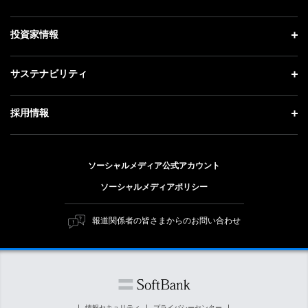
お知らせ
社長メッセージ
理念・ビジョン・戦略 トップ
投資家情報
更新情報
会社概要
成長戦略「Activate AI for Society」
記者説明会
投資家情報 トップ
サステナビリティ
事業紹介
技術戦略
ソフトバンクニュース
経営方針
ガバナンス
サステナビリティ トップ
採用情報
人材戦略
IRライブラリー
社会貢献活動
トップメッセージ
採用情報 トップ
財務情報
公開情報
ESG方針・体制
ソーシャルメディア公式アカウント
新卒採用
個人投資家の皆さまへ
ソーシャルメディアポリシー
価値創造プロセス
キャリア採用
株式と社債について
マテリアリティ（重要課題）
報道関係者の皆さまからのお問い合わせ
障がい者採用
コーポレート・ガバナンス
ESGの主な取り組み
ソフトバンク クルー採用
IRニュース
ESG関連資料
外部評価・イニシアチブ
情報セキュリティ
プライバシーセンター