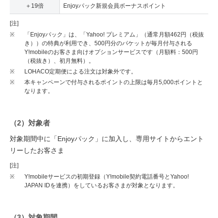
＋19倍
Enjoyパック新規会員ボーナスポイント
[注]
※
「Enjoyパック」は、「Yahoo! プレミアム」（通常月額462円（税抜
き））の特典が利用でき、500円分のパケットが毎月付与される
Y!mobileのお客さま向けオプションサービスです（月額料：500円
（税抜き）、初月無料）。
※
LOHACO定期便による注文は対象外です。
※
本キャンペーンで付与されるポイントの上限は毎月5,000ポイントと
なります。
（2）対象者
対象期間中に「Enjoyパック」に加入し、専用サイトからエント
リーしたお客さま
[注]
※
Y!mobileサービスの初期登録（Y!mobile契約電話番号とYahoo!
JAPAN IDを連携）をしているお客さまが対象となります。
（3）対象期間