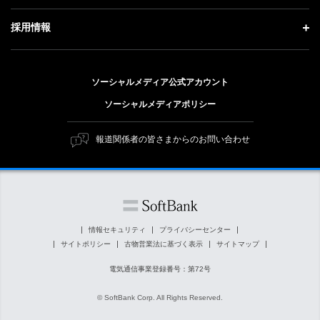
ソフトバンクニュース
経営方針
ガバナンス
サステナビリティ トップ
採用情報
人材戦略
IRライブラリー
社会貢献活動
トップメッセージ
採用情報 トップ
財務情報
公開情報
ESG方針・体制
ソーシャルメディア公式アカウント
新卒採用
個人投資家の皆さまへ
ソーシャルメディアポリシー
価値創造プロセス
キャリア採用
株式と社債について
マテリアリティ（重要課題）
報道関係者の皆さまからのお問い合わせ
障がい者採用
コーポレート・ガバナンス
ESGの主な取り組み
ソフトバンク クルー採用
IRニュース
ESG関連資料
外部評価・イニシアチブ
情報セキュリティ
プライバシーセンター
サイトポリシー
古物営業法に基づく表示
サイトマップ
社会貢献活動
電気通信事業登録番号：第72号
© SoftBank Corp. All Rights Reserved.