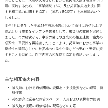
めるとともに、大規模災害などにおける被災地支援を迅速かつ円
滑に実施するため、「事業継続（BC）及び災害被災地支援に関
する相互協力に関する協定」（通称：BC協定）を本日締結いた
しました。
本年4月に発生した平成28年熊本地震において両社は通信および
物流という重要なインフラ事業者として、被災地の支援を実施し
ました。その経験から、事前の備えや企業間の相互連携・協力の
必要性、重要性を再認識したことにより、災害時における事業の
継続性の確保ならびに被災地の住民や企業などの安心・安定に資
することを目的に、以下内容の相互協力協定を締結いたしまし
た。
主な相互協力内容
被災時における通信関連の資機材・支援物資などの運送、荷
役作業
荷役作業に必要な保管スペース、人員および資機材の提供
被災地支援用の通信端末の配送などの対応