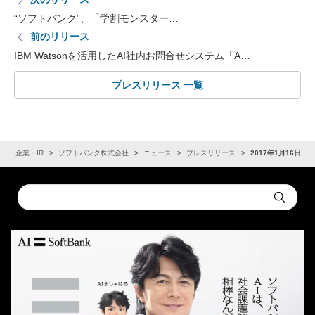
“ソフトバンク”、「学割モンスター…
前のリリース
IBM Watsonを活用したAI社内お問合せシステム「A…
プレスリリース 一覧
ム
企業・IR
ソフトバンク株式会社
ニュース
プレスリリース
2017年1月16日
Conduct
Submit
a
search