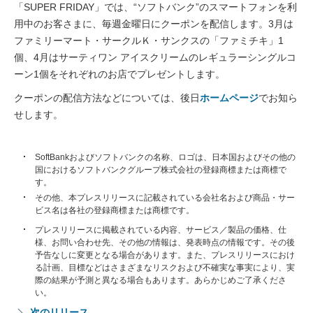
「SUPER FRIDAY」では、“ソフトバンク”のスマートフォンを利
用中のお客さまに、毎週金曜日にクーポンを配信します。3月は
ファミリーマート・サークルＫ・サンクスの「ファミチキ」1
個、4月はサーティワン アイスクリームのレギュラーシングルコ
ーン1個をそれぞれのお店でプレゼントします。
クーポンの配信方法などについては、後日
ホームページ
でお知ら
せします。
SoftBankおよびソフトバンクの名称、ロゴは、日本国およびその他の
国におけるソフトバンクグループ株式会社の登録商標または商標で
す。
その他、本プレスリリースに記載されている会社名および商品・サー
ビス名は各社の登録商標または商標です。
プレスリリースに掲載されている内容、サービス／製品の価格、仕
様、お問い合わせ先、その他の情報は、発表時点の情報です。その後
予告なしに変更となる場合があります。また、プレスリリースにおけ
る計画、目標などはさまざまなリスクおよび不確実な事実により、実
際の結果が予測と異なる場合もあります。あらかじめご了承くださ
い。
次のリリース