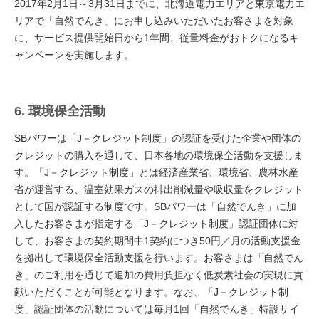
2017年2月1日～3月31日までに、北海道電力エリアと東京電力エ
リアで「自然でんき」にお申し込みいただいたお客さまを対象
に、サービス提供開始日から1年間、従量料金がおトクになるキ
ャンペーンを実施します。
6. 環境保全活動
SBパワーは「J－クレジット制度」の認証を受けた企業や団体の
クレジットの購入を通して、日本各地の環境保全活動を支援しま
す。「J－クレジット制度」とは経済産業省、環境省、農林水産
省が運営する、温室効果ガスの排出削減量や吸収量をクレジット
として国が認証する制度です。SBパワーは「自然でんき」に加
入したお客さまが指定する「J－クレジット制度」認証団体に対
して、お客さまの契約期間中1契約につき50円／月の活動支援金
を拠出して環境保全活動支援を行います。お客さまは「自然でん
き」のご利用を通じて追加の費用負担なく低炭素社会の実現に貢
献いただくことが可能となります。なお、「J－クレジット制
度」認証団体の活動については毎月1回「自然でんき」特設サイ