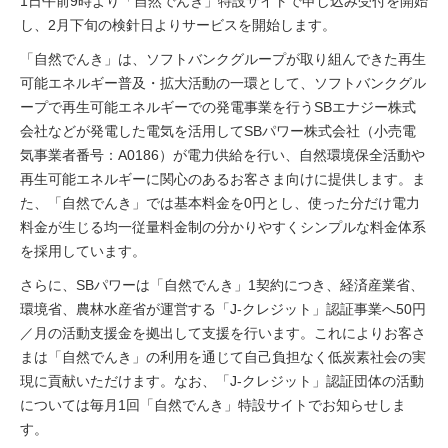
1日午前9時より「自然でんき」特設サイトで申し込み受付を開始
し、2月下旬の検針日よりサービスを開始します。
「自然でんき」は、ソフトバンクグループが取り組んできた再生
可能エネルギー普及・拡大活動の一環として、ソフトバンクグル
ープで再生可能エネルギーでの発電事業を行うSBエナジー株式
会社などが発電した電気を活用してSBパワー株式会社（小売電
気事業者番号：A0186）が電力供給を行い、自然環境保全活動や
再生可能エネルギーに関心のあるお客さま向けに提供します。ま
た、「自然でんき」では基本料金を0円とし、使った分だけ電力
料金が生じる均一従量料金制の分かりやすくシンプルな料金体系
を採用しています。
さらに、SBパワーは「自然でんき」1契約につき、経済産業省、
環境省、農林水産省が運営する「J‐クレジット」認証事業へ50円
／月の活動支援金を拠出して支援を行います。これによりお客さ
まは「自然でんき」の利用を通じて自己負担なく低炭素社会の実
現に貢献いただけます。なお、「J‐クレジット」認証団体の活動
については毎月1回「自然でんき」特設サイトでお知らせしま
す。