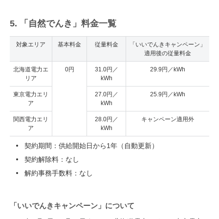
5. 「自然でんき」料金一覧
対象エリア
基本料金
従量料金
「いいでんきキャンペーン」
適用後の従量料金
北海道電力エ
0円
31.0円／
29.9円／kWh
リア
kWh
東京電力エリ
27.0円／
25.9円／kWh
ア
kWh
関西電力エリ
28.0円／
キャンペーン適用外
ア
kWh
契約期間：供給開始日から1年（自動更新）
契約解除料：なし
解約事務手数料：なし
「いいでんきキャンペーン」について