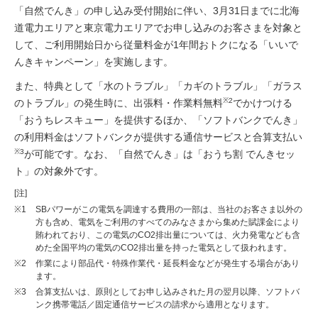
「自然でんき」の申し込み受付開始に伴い、3月31日までに北海
道電力エリアと東京電力エリアでお申し込みのお客さまを対象と
して、ご利用開始日から従量料金が1年間おトクになる「いいで
んきキャンペーン」を実施します。
また、特典として「水のトラブル」「カギのトラブル」「ガラス
※2
のトラブル」の発生時に、出張料・作業料無料
でかけつける
「おうちレスキュー」を提供するほか、「ソフトバンクでんき」
の利用料金はソフトバンクが提供する通信サービスと合算支払い
※3
が可能です。なお、「自然でんき」は「おうち割 でんきセッ
ト」の対象外です。
[注]
※1
SBパワーがこの電気を調達する費用の一部は、当社のお客さま以外の
方も含め、電気をご利用のすべてのみなさまから集めた賦課金により
賄われており、この電気のCO2排出量については、火力発電なども含
めた全国平均の電気のCO2排出量を持った電気として扱われます。
※2
作業により部品代・特殊作業代・延長料金などが発生する場合があり
ます。
※3
合算支払いは、原則としてお申し込みされた月の翌月以降、ソフトバ
ンク携帯電話／固定通信サービスの請求から適用となります。