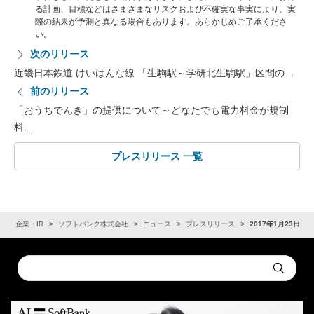
る計画、目標などはさまざまなリスクおよび不確実な事実により、実
際の結果が予測と異なる場合もあります。あらかじめご了承くださ
い。
次のリリース
近畿日本鉄道 けいはんな線 「生駒駅～学研北生駒駅」区間の…
前のリリース
「おうちでんき」の提供について～どなたでも電力料金が規制
料…
プレスリリース 一覧
ム
企業・IR
ソフトバンク株式会社
ニュース
プレスリリース
2017年1月23日
Conduct
Submit
a
search