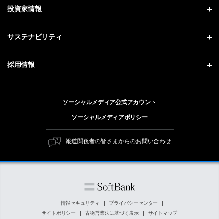
理念・ビジョン・戦略 トップ
投資家情報
更新情報
会社概要
成長戦略「Activate AI for Society」
記者説明会
投資家情報 トップ
サステナビリティ
事業紹介
技術戦略
ソフトバンクニュース
経営方針
ガバナンス
サステナビリティ トップ
採用情報
人材戦略
IRライブラリー
社会貢献活動
トップメッセージ
採用情報 トップ
財務情報
公開情報
ESG方針・体制
ソーシャルメディア公式アカウント
新卒採用
個人投資家の皆さまへ
ソーシャルメディアポリシー
価値創造プロセス
キャリア採用
株式と社債について
マテリアリティ（重要課題）
報道関係者の皆さまからのお問い合わせ
障がい者採用
コーポレート・ガバナンス
ESGの主な取り組み
ソフトバンク クルー採用
IRニュース
ESG関連資料
外部評価・イニシアチブ
情報セキュリティ
プライバシーセンター
サイトポリシー
古物営業法に基づく表示
サイトマップ