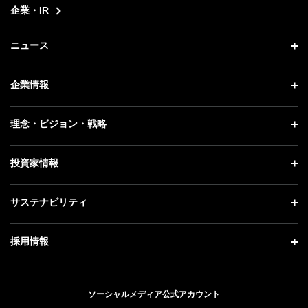
企業・IR
ニュース
ニュース トップ
企業情報
プレスリリース
企業情報 トップ
理念・ビジョン・戦略
お知らせ
社長メッセージ
理念・ビジョン・戦略 トップ
投資家情報
更新情報
会社概要
成長戦略「Activate AI for Society」
記者説明会
投資家情報 トップ
サステナビリティ
事業紹介
技術戦略
ソフトバンクニュース
経営方針
ガバナンス
サステナビリティ トップ
採用情報
人材戦略
IRライブラリー
社会貢献活動
トップメッセージ
採用情報 トップ
財務情報
公開情報
ESG方針・体制
ソーシャルメディア公式アカウント
新卒採用