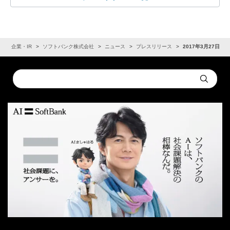
ム
企業・IR
ソフトバンク株式会社
ニュース
プレスリリース
2017年3月27日
Conduct
Submit
a
search