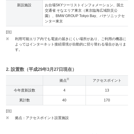
新設施設
お台場SKYツーリストインフォメーション、国土
交通省 そなエリア東京（東京臨海広域防災公
園）、BMW GROUP Tokyo Bay、パナソニックセ
ンター東京
[注]
※
利用可能エリア内でも電波の届きにくい場所があり、ご利用の機器に
よってはインターネット接続環境が自動的に切り替わる場合がありま
す。
2. 設置数（平成29年3月27日現在）
※
拠点
アクセスポイント
今年度新設数
4
13
累計数
40
170
[注]
※
拠点：アクセスポイント設置施設