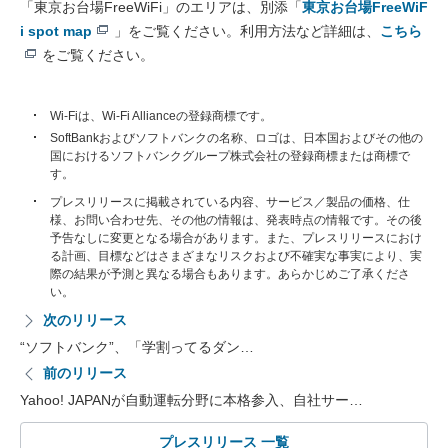
「東京お台場FreeWiFi」のエリアは、別添「
東京お台場FreeWiF
i spot map
」をご覧ください。利用方法など詳細は、
こちら
をご覧ください。
Wi-Fiは、Wi-Fi Allianceの登録商標です。
SoftBankおよびソフトバンクの名称、ロゴは、日本国およびその他の
国におけるソフトバンクグループ株式会社の登録商標または商標で
す。
プレスリリースに掲載されている内容、サービス／製品の価格、仕
様、お問い合わせ先、その他の情報は、発表時点の情報です。その後
予告なしに変更となる場合があります。また、プレスリリースにおけ
る計画、目標などはさまざまなリスクおよび不確実な事実により、実
際の結果が予測と異なる場合もあります。あらかじめご了承くださ
い。
次のリリース
“ソフトバンク”、「学割ってるダン…
前のリリース
Yahoo! JAPANが自動運転分野に本格参入、自社サー…
プレスリリース 一覧