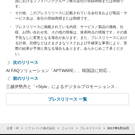
国におけるソフトバンクグループ株式会社の登録商標または商標で
す。
その他、このプレスリリースに記載されている会社名および製品・サ
ービス名は、各社の登録商標または商標です。
プレスリリースに掲載されている内容、サービス／製品の価格、仕
様、お問い合わせ先、その他の情報は、発表時点の情報です。その後
予告なしに変更となる場合があります。また、プレスリリースにおけ
る計画、目標などはさまざまなリスクおよび不確実な事実により、実
際の結果が予測と異なる場合もあります。あらかじめご了承くださ
い。
次のリリース
AI FAQソリューション「APTWARE」、韓国語に対応…
前のリリース
三越伊勢丹と「+Style」によるデジタルプロモーションス…
プレスリリース 一覧
ム
企業・IR
ソフトバンク株式会社
ニュース
プレスリリース
2017年5月16日