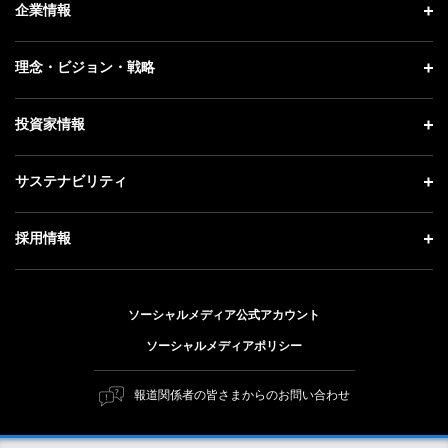
ニュース トップ
企業情報
プレスリリース
企業情報 トップ
理念・ビジョン・戦略
お知らせ
社長メッセージ
理念・ビジョン・戦略 トップ
投資家情報
更新情報
会社概要
成長戦略「Activate AI for Society」
記者説明会
投資家情報 トップ
サステナビリティ
事業紹介
技術戦略
ソフトバンクニュース
経営方針
ガバナンス
サステナビリティ トップ
採用情報
人材戦略
IRライブラリー
社会貢献活動
トップメッセージ
採用情報 トップ
財務情報
公開情報
ESG方針・体制
ソーシャルメディア公式アカウント
新卒採用
個人投資家の皆さまへ
ソーシャルメディアポリシー
価値創造プロセス
キャリア採用
株式と社債について
マテリアリティ（重要課題）
報道関係者の皆さまからのお問い合わせ
障がい者採用
コーポレート・ガバナンス
ESGの主な取り組み