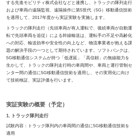
する先進モビリティ株式会社などと連携し、トラックの隊列走行
および車両の遠隔監視、遠隔操作に第5世代（5G）移動通信技術
を適用して、2017年度から実証実験を実施します。
トラックの隊列走行（先頭車両が有人運転で、後続車両が自動運
転で先頭車両を追従）による幹線輸送は、運転手の不足や高齢化
への対応、輸送効率や安全性の向上など、物流事業者が抱える課
題の解決手段の一つとして期待されています。ソフトバンクは、
5G移動通信システムが持つ「低遅延」「高信頼」の無線能力を
生かして、トラックの隊列走行時の車両間や、車両と運行管制セ
ンター間の通信に5G移動通信技術を適用し、その実用化に向け
て技術検証、実証評価を行います。
実証実験の概要（予定）
1. トラック隊列走行
試験内容：トラック隊列内の車両間の通信に5G移動通信技術を
適用