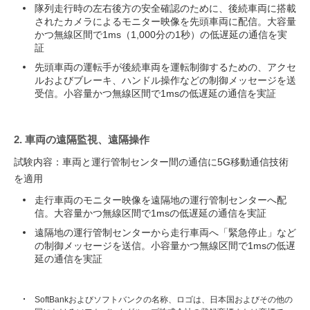
隊列走行時の左右後方の安全確認のために、後続車両に搭載
されたカメラによるモニター映像を先頭車両に配信。大容量
かつ無線区間で1ms（1,000分の1秒）の低遅延の通信を実
証
先頭車両の運転手が後続車両を運転制御するための、アクセ
ルおよびブレーキ、ハンドル操作などの制御メッセージを送
受信。小容量かつ無線区間で1msの低遅延の通信を実証
2. 車両の遠隔監視、遠隔操作
試験内容：車両と運行管制センター間の通信に5G移動通信技術
を適用
走行車両のモニター映像を遠隔地の運行管制センターへ配
信。大容量かつ無線区間で1msの低遅延の通信を実証
遠隔地の運行管制センターから走行車両へ「緊急停止」など
の制御メッセージを送信。小容量かつ無線区間で1msの低遅
延の通信を実証
SoftBankおよびソフトバンクの名称、ロゴは、日本国およびその他の