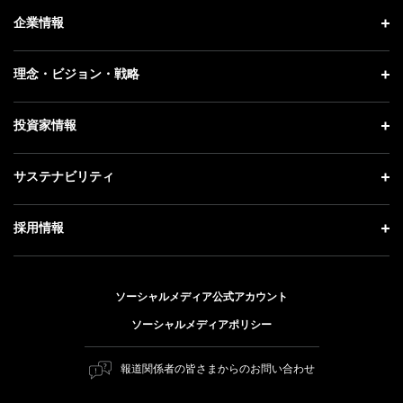
ニュース トップ
企業情報
プレスリリース
企業情報 トップ
理念・ビジョン・戦略
お知らせ
社長メッセージ
理念・ビジョン・戦略 トップ
投資家情報
更新情報
会社概要
成長戦略「Activate AI for Society」
記者説明会
投資家情報 トップ
サステナビリティ
事業紹介
技術戦略
ソフトバンクニュース
経営方針
ガバナンス
サステナビリティ トップ
採用情報
人材戦略
IRライブラリー
社会貢献活動
トップメッセージ
採用情報 トップ
財務情報
公開情報
ESG方針・体制
ソーシャルメディア公式アカウント
新卒採用
個人投資家の皆さまへ
ソーシャルメディアポリシー
価値創造プロセス
キャリア採用
株式と社債について
マテリアリティ（重要課題）
報道関係者の皆さまからのお問い合わせ
障がい者採用
コーポレート・ガバナンス