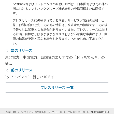
SoftBankおよびソフトバンクの名称、ロゴは、日本国およびその他の
国におけるソフトバンクグループ株式会社の登録商標または商標で
す。
プレスリリースに掲載されている内容、サービス／製品の価格、仕
様、お問い合わせ先、その他の情報は、発表時点の情報です。その後
予告なしに変更となる場合があります。また、プレスリリースにおけ
る計画、目標などはさまざまなリスクおよび不確実な事実により、実
際の結果が予測と異なる場合もあります。あらかじめご了承くださ
い。
次のリリース
東北電力、中国電力、四国電力エリアでの「おうちでんき」の
提…
前のリリース
“ソフトバンク”、新しい10.5イ…
プレスリリース 一覧
ム
企業・IR
ソフトバンク株式会社
ニュース
プレスリリース
2017年6月12日