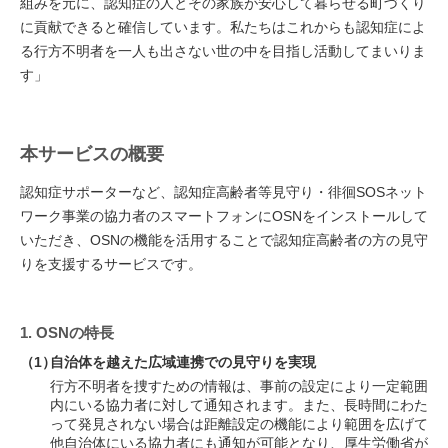
組みを元に、認知症の人とその家族が安心して暮らせる町づくり
に貢献できると確信しています。私たちはこれからも認知症によ
る行方不明者を一人も出さない世の中を目指し活動してまいりま
す」
本サービスの概要
認知症サポーターなど、認知症高齢者等見守り・徘徊SOSネット
ワーク事業の協力者のスマートフォンにOSNをインストールして
いただき、OSNの機能を活用することで認知症高齢者の方の見守
りを支援するサービスです。
1. OSNの特長
（1）
自治体を越えた広域連携での見守りを実現
行方不明者を捜すための情報は、事前の設定により一定範囲
内にいる協力者に対して通知されます。また、長時間にわた
って発見されない場合は距離設定の機能により範囲を広げて
他自治体にいる協力者にも通知が可能となり、厚生労働省が