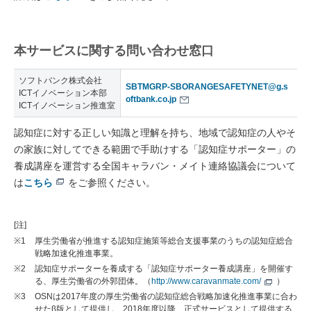
本サービスに関する問い合わせ窓口
ソフトバンク株式会社
SBTMGRP-SBORANGESAFETYNET@g.s
ICTイノベーション本部
oftbank.co.jp
ICTイノベーション推進室
認知症に対する正しい知識と理解を持ち、地域で認知症の人やそ
の家族に対してできる範囲で手助けする「認知症サポーター」の
養成講座を運営する全国キャラバン・メイト連絡協議会について
は
こちら
をご参照ください。
[注]
※1
厚生労働省が推進する認知症施策等総合支援事業のうちの認知症総合
戦略加速化推進事業。
※2
認知症サポーターを養成する「認知症サポーター養成講座」を開催す
る、厚生労働省の外郭団体。（
http://www.caravanmate.com/
）
※3
OSNは2017年度の厚生労働省の認知症総合戦略加速化推進事業に合わ
せたβ版として提供し、2018年度以降、正式サービスとして提供する