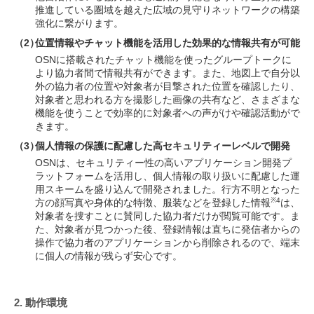
推進している圏域を越えた広域の見守りネットワークの構築
強化に繋がります。
（2）
位置情報やチャット機能を活用した効果的な情報共有が可能
OSNに搭載されたチャット機能を使ったグループトークに
より協力者間で情報共有ができます。また、地図上で自分以
外の協力者の位置や対象者が目撃された位置を確認したり、
対象者と思われる方を撮影した画像の共有など、さまざまな
機能を使うことで効率的に対象者への声がけや確認活動がで
きます。
（3）
個人情報の保護に配慮した高セキュリティーレベルで開発
OSNは、セキュリティー性の高いアプリケーション開発プ
ラットフォームを活用し、個人情報の取り扱いに配慮した運
用スキームを盛り込んで開発されました。行方不明となった
※4
方の顔写真や身体的な特徴、服装などを登録した情報
は、
対象者を捜すことに賛同した協力者だけが閲覧可能です。ま
た、対象者が見つかった後、登録情報は直ちに発信者からの
操作で協力者のアプリケーションから削除されるので、端末
に個人の情報が残らず安心です。
2. 動作環境