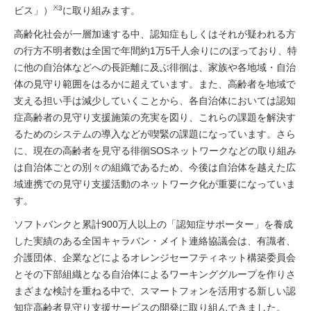
※3
ビス」）
に取り組みます。
高齢化社会が一層加速する中、認知症もしくはそれが疑われる方
の行方不明者数は全国で年間約1万5千人余りにのぼっており、特
に他の自治体などへの長距離に及ぶ徘徊は、家族や各地域・自治
体の見守り範囲をはるかに超えています。また、高齢者を地域で
支える担い手は減少していくことから、各自治体においては認知
症高齢者の見守り支援施策の充実を図り、これらの課題を解決す
るためのシステムの導入などが喫緊の課題になっています。さら
に、現在の高齢者を見守る徘徊SOSネットワークなどの取り組み
は自治体ごとの別々の組織であるため、今後は自治体を越えた広
域連携での見守り支援活動のネットワーク化が重要になっていま
す。
ソフトバンクと累計900万人以上の「認知症サポーター」を養成
した実績のある全国キャラバン・メイト連絡協議会は、有識者、
介護団体、企業などによるオレンジセーフティネット構築委員会
とその下部組織となる自治体によるワーキンググループを作りさ
まざまな検討を重ねる中で、スマートフォンを活用する新しい認
知症高齢者見守り支援サービスの開発に取り組んできました。