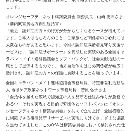
します」
オレンジセーフティネット構築委員会 副委員長 山崎 史郎さま
（前内閣官房地方創生総括官）
「最近、認知症の方々の行方が分からなくなるケースが増えてい
ます。ご本人はもちろんのこと、ご家族など関係者のご心配には
大変なものがあると思います。今回の認知症高齢者見守り支援サ
ービスは、『認知症サポーター』を養成した実績のある全国キャ
ラバン・メイト連絡協議会とソフトバンクが、社会貢献活動の一
環として提供するものです。地方自治体をはじめ関係者が幅広く
活用され、認知症の方々の保護に貢献することを願っています」
全国キャラバン・メイト連絡協議会事務局長、特定非営利活動法
人 地域ケア政策ネットワーク事務局長 菅原 弘子さま
「自治体を越えた広域で認知症の人を見守る仕組み作りが急務で
ある中、それを実現する目的で弊団体とソフトバンクは『オレン
ジセーフティネット構築委員会』を共同で立ち上げ、全国横断的
に網羅できる徘徊見守りサービスの実現に向けてさまざまな協議
を重ねてきました。このOSNは構築委員会において検討された仕