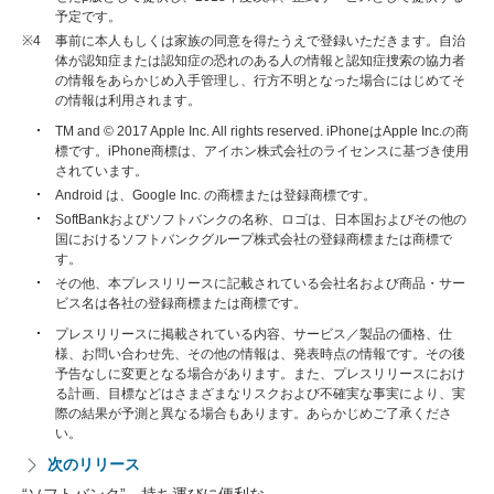
予定です。
※4
事前に本人もしくは家族の同意を得たうえで登録いただきます。自治
体が認知症または認知症の恐れのある人の情報と認知症捜索の協力者
の情報をあらかじめ入手管理し、行方不明となった場合にはじめてそ
の情報は利用されます。
TM and © 2017 Apple Inc. All rights reserved. iPhoneはApple Inc.の商
標です。iPhone商標は、アイホン株式会社のライセンスに基づき使用
されています。
Android は、Google Inc. の商標または登録商標です。
SoftBankおよびソフトバンクの名称、ロゴは、日本国およびその他の
国におけるソフトバンクグループ株式会社の登録商標または商標で
す。
その他、本プレスリリースに記載されている会社名および商品・サー
ビス名は各社の登録商標または商標です。
プレスリリースに掲載されている内容、サービス／製品の価格、仕
様、お問い合わせ先、その他の情報は、発表時点の情報です。その後
予告なしに変更となる場合があります。また、プレスリリースにおけ
る計画、目標などはさまざまなリスクおよび不確実な事実により、実
際の結果が予測と異なる場合もあります。あらかじめご了承くださ
い。
次のリリース
“ソフトバンク”、持ち運びに便利な…