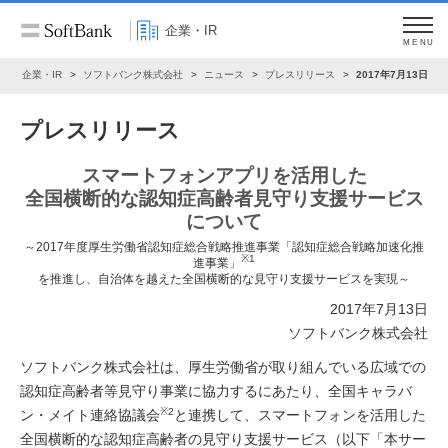
企業・IR
MENU
ム
企業・IR
ソフトバンク株式会社
ニュース
プレスリリース
2017年7月13日
プレスリリース
スマートフォンアプリを活用した
全国横断的な認知症高齢者見守り支援サービス
について
～2017年度厚生労働省認知症総合戦略推進事業「認知症総合戦略加速化推
※1
進事業」
を推進し、自治体を越えた全国横断的な見守り支援サービスを実現～
2017年7月13日
ソフトバンク株式会社
ソフトバンク株式会社は、厚生労働省が取り組んでいる広域での
認知症高齢者等見守り事業に協力するにあたり、全国キャラバ
※2
ン・メイト連絡協議会
と連携して、スマートフォンを活用した
全国横断的な認知症高齢者の見守り支援サービス（以下「本サー