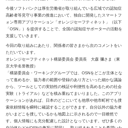
今後ソフトバンクは厚生労働省が取り組んでいる広域での認知症
高齢者等見守り事業の推進において、独自に開発したスマートフ
ォン専用アプリケーション「オレンジセーフティネット」（以下
「OSN」）を提供することで、全国の認知症サポーターの活動を
支援していきます。
今回の取り組みにあたり、関係者の皆さまから次のコメントをい
ただいています。
オレンジセーフティネット構築委員会 委員長 大森 彌さま（東
京大学名誉教授）
「構築委員会・ワーキンググループでは、OSNをどこが主体とな
って進めるか、協力者の範囲や登録のあり方といった細かな議論
から、ツールとしての実効性の検証や利便性を高めるための社会
実験（トライアル）などを積み重ねてまいりました。このアプリ
ケーションがあれば、日本のどこにいても他県や他市町村でも捜
索依頼情報を瞬時に確認することができます。自分以外の協力者
がいまどこを捜しているかも地図上に示されるので一目瞭然で
す。個人情報にも充分配慮した設計となっています。ぜひ多くの
自治体などがOSNの趣旨に賛同し、取り組まれることを希望いた