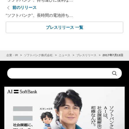
前のリリース
“ソフトバンク”、長時間の電池持ち…
プレスリリース 一覧
ム
企業・IR
ソフトバンク株式会社
ニュース
プレスリリース
2017年7月13日
Conduct
Submit
a
search