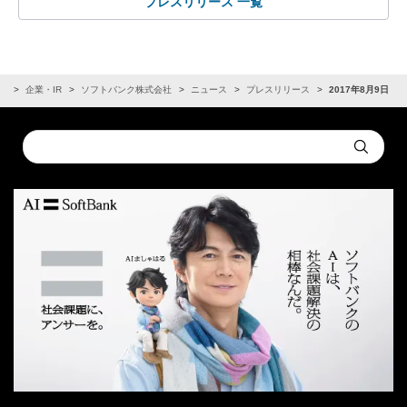
プレスリリース 一覧
ム
企業・IR
ソフトバンク株式会社
ニュース
プレスリリース
2017年8月9日
Conduct
Submit
a
search