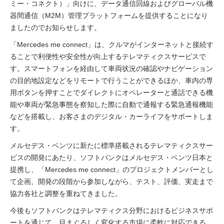
ミー・コネクト）」向けに、データ通信回線およびグローバル機
器間通信（M2M）管理プラットフォームを提供することになり
ましたのでお知らせします。
「Mercedes me connect」は、クルマがインターネットと接続す
ることで利便性や安全性が向上するテレマティクスサービスで
す。スマートフォンを経由して車両状況の確認やナビゲーション
の目的地設定などをリモートで行うことができるほか、車内の専
用ボタンを押すことでダイレクトにオペレーターと通話できる機
能や車両が緊急事態を察知した際に自動で通報する緊急通報機能
などを搭載し、お客さまのデジタル・カーライフをサポートしま
す。
メルセデス・ベンツに新たに標準搭載されるテレマティクスサー
ビスの開発にあたり、ソフトバンクはメルセデス・ベンツ日本と
提携し、「Mercedes me connect」のプロジェクトメンバーとし
て企画、開発の段階から参加しながら、テスト、評価、実走まで
協力各社と調整を重ねてきました。
今後もソフトバンクはテレマティクス分野におけるビジネスサポ
ートを通じて、目まぐるしく変化する市場に柔軟に対応できる、