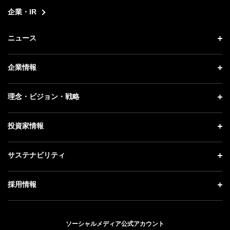
企業・IR
ニュース
ニュース トップ
企業情報
プレスリリース
企業情報 トップ
理念・ビジョン・戦略
お知らせ
社長メッセージ
理念・ビジョン・戦略 トップ
投資家情報
更新情報
会社概要
成長戦略「Activate AI for Society」
記者説明会
投資家情報 トップ
サステナビリティ
事業紹介
技術戦略
ソフトバンクニュース
経営方針
ガバナンス
サステナビリティ トップ
採用情報
人材戦略
IRライブラリー
社会貢献活動
トップメッセージ
採用情報 トップ
財務情報
公開情報
ESG方針・体制
ソーシャルメディア公式アカウント