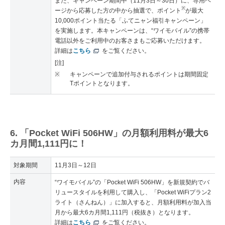
また、キャンペーン期間中（11月3日～30日）に、専用ペ
※
ージから応募した方の中から抽選で、ポイント
が最大
10,000ポイント当たる「ふてニャン福引キャンペーン」
を実施します。本キャンペーンは、“ワイモバイル”の携帯
電話以外をご利用中のお客さまもご応募いただけます。
詳細は
こちら
をご覧ください。
[注]
※
キャンペーンで追加付与されるポイントは期間固定
Tポイントとなります。
6. 「Pocket WiFi 506HW」の月額利用料が最大6
カ月間1,111円に！
対象期間
11月3日～12日
内容
“ワイモバイル”の「Pocket WiFi 506HW」を新規契約でバ
リュースタイルを利用して購入し、「Pocket WiFiプラン2
ライト（さんねん）」に加入すると、月額利用料が加入当
月から最大6カ月間1,111円（税抜き）となります。
詳細は
こちら
をご覧ください。