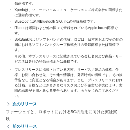
録商標です。
Xperiaは、ソニーモバイルコミュニケーションズ株式会社の商標また
は登録商標です。
Bluetoothは米国Bluetooth SIG, Inc.の登録商標です。
iTunesは米国および他の国々で登録されているApple Inc.の商標で
す。
SoftBankおよびソフトバンクの名称、ロゴは、日本国およびその他の
国におけるソフトバンクグループ株式会社の登録商標または商標で
す。
その他、本プレスリリースに記載されている会社名および商品・サー
ビス名は各社の登録商標または商標です。
プレスリリースに掲載されている内容、サービス／製品の価格、仕
様、お問い合わせ先、その他の情報は、発表時点の情報です。その後
予告なしに変更となる場合があります。また、プレスリリースにおけ
る計画、目標などはさまざまなリスクおよび不確実な事実により、実
際の結果が予測と異なる場合もあります。あらかじめご了承くださ
い。
次のリリース
ファーウェイと、ロボットにおける5Gの活用に向けた実証実
験…
前のリリース