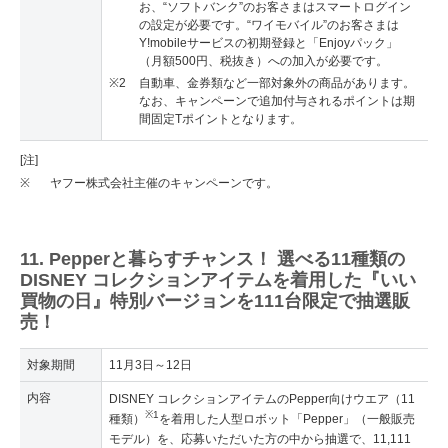
お、“ソフトバンク”のお客さまはスマートログイン
の設定が必要です。“ワイモバイル”のお客さまは
Y!mobileサービスの初期登録と「Enjoyパック」
（月額500円、税抜き）への加入が必要です。
※2
自動車、金券類など一部対象外の商品があります。
なお、キャンペーンで追加付与されるポイントは期
間固定Tポイントとなります。
[注]
※
ヤフー株式会社主催のキャンペーンです。
11. Pepperと暮らすチャンス！ 選べる11種類の
DISNEY コレクションアイテムを着用した『いい
買物の日』特別バージョンを111台限定で抽選販
売！
対象期間
11月3日～12日
内容
DISNEY コレクションアイテムのPepper向けウエア（11
※1
種類）
を着用した人型ロボット「Pepper」（一般販売
モデル）を、応募いただいた方の中から抽選で、11,111