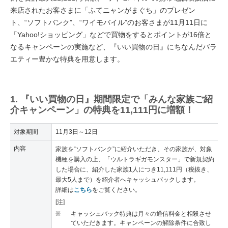
来店されたお客さまに「ふてニャンがまぐち」のプレゼン
ト、“ソフトバンク”、“ワイモバイル”のお客さまが11月11日に
「Yahoo!ショッピング」などで買物をするとポイントが16倍と
なるキャンペーンの実施など、『いい買物の日』にちなんだバラ
エティー豊かな特典を用意します。
1. 『いい買物の日』期間限定で「みんな家族ご紹
介キャンペーン」の特典を11,111円に増額！
対象期間
11月3日～12日
内容
家族を“ソフトバンク”に紹介いただき、その家族が、対象
機種を購入の上、「ウルトラギガモンスター」で新規契約
した場合に、紹介した家族1人につき11,111円（税抜き、
最大5人まで）を紹介者へキャッシュバックします。
詳細は
こちら
をご覧ください。
[注]
※
キャッシュバック特典は月々の通信料金と相殺させ
ていただきます。キャンペーンの解除条件に合致し