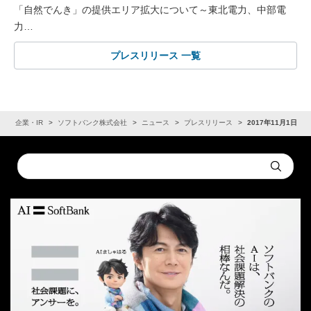
「自然でんき」の提供エリア拡大について～東北電力、中部電
力…
プレスリリース 一覧
ム
企業・IR
ソフトバンク株式会社
ニュース
プレスリリース
2017年11月1日
Conduct
Submit
a
search