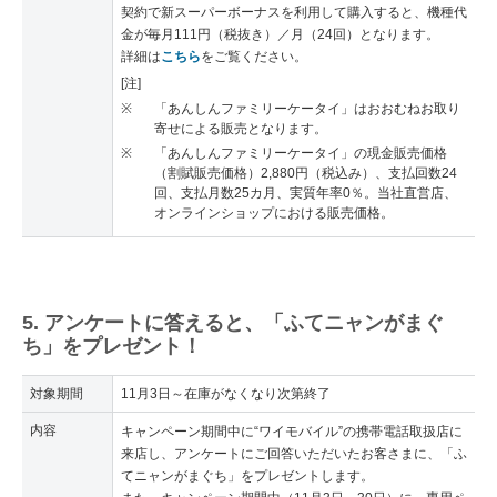
契約で新スーパーボーナスを利用して購入すると、機種代
金が毎月111円（税抜き）／月（24回）となります。
詳細は
こちら
をご覧ください。
[注]
※
「あんしんファミリーケータイ」はおおむねお取り
寄せによる販売となります。
※
「あんしんファミリーケータイ」の現金販売価格
（割賦販売価格）2,880円（税込み）、支払回数24
回、支払月数25カ月、実質年率0％。当社直営店、
オンラインショップにおける販売価格。
5. アンケートに答えると、「ふてニャンがまぐ
ち」をプレゼント！
対象期間
11月3日～在庫がなくなり次第終了
内容
キャンペーン期間中に“ワイモバイル”の携帯電話取扱店に
来店し、アンケートにご回答いただいたお客さまに、「ふ
てニャンがまぐち」をプレゼントします。