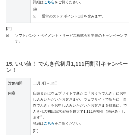
詳細は
こちら
をご覧ください。
[注]
※
通常のストアポイント1倍を含みます。
[注]
※
ソフトバンク・ペイメント・サービス株式会社主催のキャンペーンで
す。
15. いい値！ でんき代初月1,111円割引キャンペー
ン！
対象期間
11月3日～12日
内容
店頭またはウェブサイトで新たに「おうちでんき」にお申
し込みいただいたお客さまや、ウェブサイトで新たに「自
然でんき」をお申し込みいただいたお客さまを対象に、で
んき代の初回請求金額を最大で1,111円割引（税込み）し
※
ます
。
詳細は
こちら
をご覧ください。
[注]