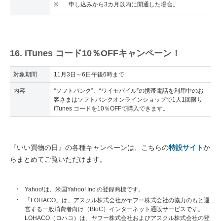
※
申し込みから3カ月以内に開通した場合。
16. iTunes コード10％OFFキャンペーン！
対象期間
11月3日～6日午後6時まで
内容
“ソフトバンク”、“ワイモバイル”の携帯電話を利用中のお
客さまはソフトバンクオンラインショップで1人1回限り
iTunes コードを10％OFFで購入できます。
『いい買物の日』の各種キャンペーンは、こちらの
特設サイト
か
らまとめてご覧いただけます。
Yahoo!は、米国Yahoo! Inc.の登録商標です。
「LOHACO」は、アスクル株式会社がヤフー株式会社の協力のもと運
営する一般消費者向け（BtoC）インターネット通販サービスです。
LOHACO（ロハコ）は、ヤフー株式会社およびアスクル株式会社の登