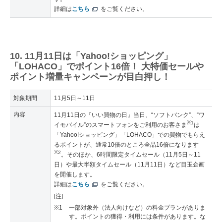
詳細は
こちら
をご覧ください。
10. 11月11日は「Yahoo!ショッピング」
「LOHACO」でポイント16倍！ 大特価セールや
ポイント増量キャンペーンが目白押し！
対象期間
11月5日～11日
内容
11月11日の『いい買物の日』当日、“ソフトバンク”、“ワ
※1
イモバイル”のスマートフォンをご利用のお客さま
は
「Yahoo!ショッピング」「LOHACO」での買物でもらえ
るポイントが、通常10倍のところ全品16倍になります
※2
。そのほか、6時間限定タイムセール（11月5日～11
日）や最大半額タイムセール（11月11日）など目玉企画
を開催します。
詳細は
こちら
をご覧ください。
[注]
※1
一部対象外（法人向けなど）の料金プランがありま
す。ポイントの獲得・利用には条件があります。な