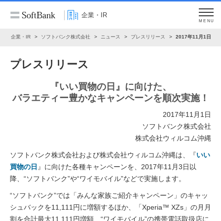
企業・IR
MENU
ム
企業・IR
ソフトバンク株式会社
ニュース
プレスリリース
2017年11月1日
プレスリリース
『いい買物の日』に向けた、
バラエティー豊かなキャンペーンを順次実施！
2017年11月1日
ソフトバンク株式会社
株式会社ウィルコム沖縄
ソフトバンク株式会社および株式会社ウィルコム沖縄は、『
いい
買物の日
』に向けた各種キャンペーンを、2017年11月3日以
降、“ソフトバンク”や“ワイモバイル”などで実施します。
“ソフトバンク”では「みんな家族ご紹介キャンペーン」のキャッ
シュバックを11,111円に増額するほか、「Xperia™ XZs」の月月
割を合計最大11,111円増額、“ワイモバイル”の携帯電話取扱店に