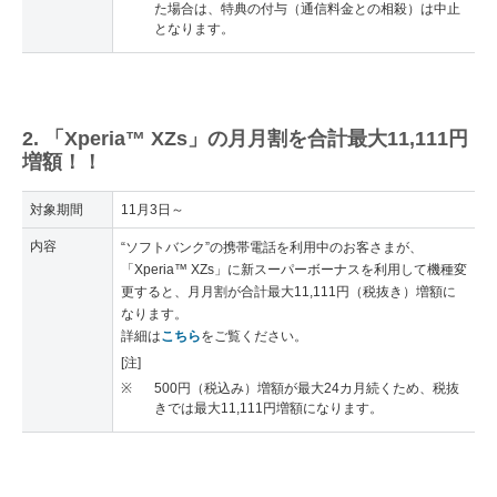
た場合は、特典の付与（通信料金との相殺）は中止
となります。
2. 「Xperia™ XZs」の月月割を合計最大11,111円
増額！！
対象期間
11月3日～
内容
“ソフトバンク”の携帯電話を利用中のお客さまが、
「Xperia™ XZs」に新スーパーボーナスを利用して機種変
更すると、月月割が合計最大11,111円（税抜き）増額に
なります。
詳細は
こちら
をご覧ください。
[注]
※
500円（税込み）増額が最大24カ月続くため、税抜
きでは最大11,111円増額になります。