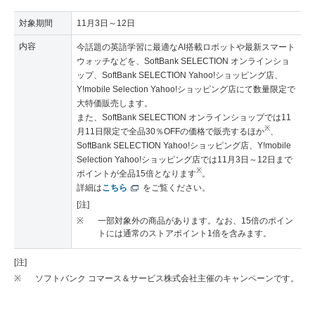
対象期間
11月3日～12日
内容
今話題の英語学習に最適なAI搭載ロボットや最新スマート
ウォッチなどを、SoftBank SELECTION オンラインショ
ップ、SoftBank SELECTION Yahoo!ショッピング店、
Y!mobile Selection Yahoo!ショッピング店にて数量限定で
大特価販売します。
また、SoftBank SELECTION オンラインショップでは11
※
月11日限定で全品30％OFFの価格で販売するほか
、
SoftBank SELECTION Yahoo!ショッピング店、Y!mobile
Selection Yahoo!ショッピング店では11月3日～12日まで
※
ポイントが全品15倍となります
。
詳細は
こちら
をご覧ください。
[注]
※
一部対象外の商品があります。なお、15倍のポイン
トには通常のストアポイント1倍を含みます。
[注]
※
ソフトバンク コマース＆サービス株式会社主催のキャンペーンです。