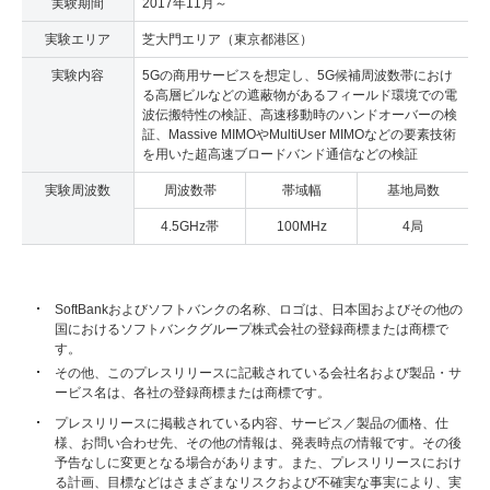
実験期間
2017年11月～
実験エリア
芝大門エリア（東京都港区）
実験内容
5Gの商用サービスを想定し、5G候補周波数帯におけ
る高層ビルなどの遮蔽物があるフィールド環境での電
波伝搬特性の検証、高速移動時のハンドオーバーの検
証、Massive MIMOやMultiUser MIMOなどの要素技術
を用いた超高速ブロードバンド通信などの検証
実験周波数
周波数帯
帯域幅
基地局数
4.5GHz帯
100MHz
4局
SoftBankおよびソフトバンクの名称、ロゴは、日本国およびその他の
国におけるソフトバンクグループ株式会社の登録商標または商標で
す。
その他、このプレスリリースに記載されている会社名および製品・サ
ービス名は、各社の登録商標または商標です。
プレスリリースに掲載されている内容、サービス／製品の価格、仕
様、お問い合わせ先、その他の情報は、発表時点の情報です。その後
予告なしに変更となる場合があります。また、プレスリリースにおけ
る計画、目標などはさまざまなリスクおよび不確実な事実により、実