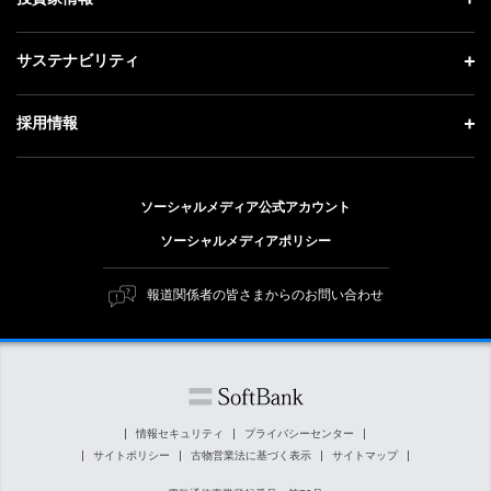
会社概要
成長戦略「Activate AI for Society」
記者説明会
投資家情報 トップ
サステナビリティ
事業紹介
技術戦略
ソフトバンクニュース
経営方針
ガバナンス
サステナビリティ トップ
採用情報
人材戦略
IRライブラリー
社会貢献活動
トップメッセージ
採用情報 トップ
財務情報
公開情報
ESG方針・体制
ソーシャルメディア公式アカウント
新卒採用
個人投資家の皆さまへ
ソーシャルメディアポリシー
価値創造プロセス
キャリア採用
株式と社債について
マテリアリティ（重要課題）
報道関係者の皆さまからのお問い合わせ
障がい者採用
コーポレート・ガバナンス
ESGの主な取り組み
ソフトバンク クルー採用
IRニュース
ESG関連資料
外部評価・イニシアチブ
情報セキュリティ
プライバシーセンター
サイトポリシー
古物営業法に基づく表示
サイトマップ
社会貢献活動