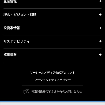
企業情報
プレスリリース
企業情報 トップ
理念・ビジョン・戦略
お知らせ
社長メッセージ
理念・ビジョン・戦略 トップ
投資家情報
更新情報
会社概要
成長戦略「Activate AI for Society」
記者説明会
投資家情報 トップ
サステナビリティ
事業紹介
技術戦略
ソフトバンクニュース
経営方針
ガバナンス
サステナビリティ トップ
採用情報
人材戦略
IRライブラリー
社会貢献活動
トップメッセージ
採用情報 トップ
財務情報
公開情報
ESG方針・体制
ソーシャルメディア公式アカウント
新卒採用
個人投資家の皆さまへ
ソーシャルメディアポリシー
価値創造プロセス
キャリア採用
株式と社債について
マテリアリティ（重要課題）
報道関係者の皆さまからのお問い合わせ
障がい者採用
コーポレート・ガバナンス
ESGの主な取り組み
ソフトバンク クルー採用