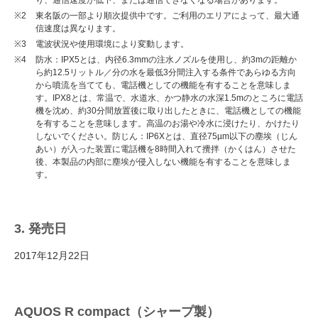
り、通信速度が低下、または通信できなくなる場合があります。
※2
東名阪の一部より順次提供中です。ご利用のエリアによって、最大通
信速度は異なります。
※3
電波状況や使用環境により変動します。
※4
防水：IPX5とは、内径6.3mmの注水ノズルを使用し、約3mの距離か
ら約12.5リットル／分の水を最低3分間注入する条件であらゆる方向
から噴流を当てても、電話機としての機能を有することを意味しま
す。IPX8とは、常温で、水道水、かつ静水の水深1.5mのところに電話
機を沈め、約30分間放置後に取り出したときに、電話機としての機能
を有することを意味します。高温のお湯や冷水に浸けたり、かけたり
しないでください。防じん：IP6Xとは、直径75µm以下の塵埃（じん
あい）が入った装置に電話機を8時間入れて攪拌（かくはん）させた
後、本製品の内部に塵埃が侵入しない機能を有することを意味しま
す。
3. 発売日
2017年12月22日
AQUOS R compact（シャープ製）