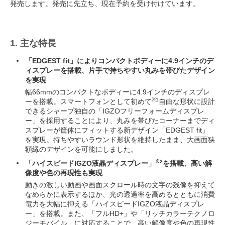
発売します。発売に先立ち、現在予約を受け付けています。
1. 主な特長
「EDGEST fit」によりコンパクトボディーに4.9インチのデ
ィスプレーを搭載、片手で持ちやすい丸みを帯びたデザイン
を実現
幅66mmのコンパクトなボディーに4.9インチのディスプレ
※1
ーを搭載。スマートフォンとして初めて
自由な形状に設計
できるシャープ独自の「IGZOフリーフォームディスプレ
ー」を採用することにより、丸みを帯びたコーナーまでディ
スプレーが筐体にフィットする新デザイン「EDGEST fit」
を実現。持ちやすいラウンド形状を維持したまま、大画面狭
額縁のデザインを可能にしました。
※2
「ハイスピードIGZO液晶ディスプレー」
を搭載、高い解
像度や色の再現性も実現
動きの激しい動画や画面スクロール時の文字の残像を抑えて
なめらかに表示するほか、光の透過率を高めるとともに消費
電力を大幅に抑える「ハイスピードIGZO液晶ディスプレ
ー」を搭載。また、「フルHD+」や「リッチカラーテクノロ
ジーモバイル」に対応することで、高い解像度や色の再現性