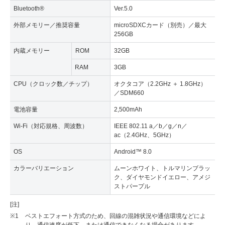
Bluetooth®
Ver.5.0
外部メモリー／推奨容量
microSDXCカード（別売）／最大
256GB
内蔵メモリー
ROM
32GB
RAM
3GB
CPU（クロック数／チップ）
オクタコア（2.2GHz ＋ 1.8GHz）
／SDM660
電池容量
2,500mAh
Wi-Fi（対応規格、周波数）
IEEE 802.11 a／b／g／n／
ac（2.4GHz、5GHz）
OS
Android™ 8.0
カラーバリエーション
ムーンホワイト、トルマリンブラッ
ク、ダイヤモンドイエロー、アメジ
ストパープル
[注]
※1
ベストエフォート方式のため、回線の混雑状況や通信環境などによ