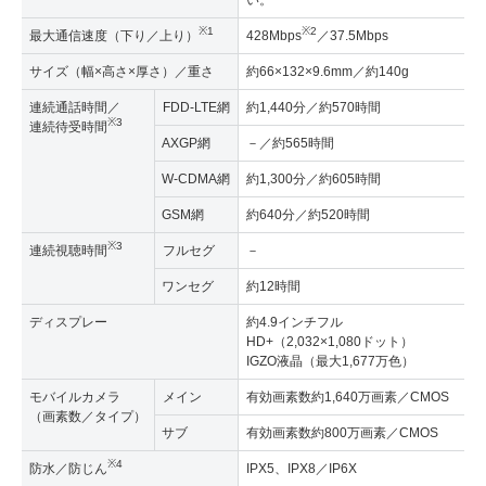
い。
※1
※2
最大通信速度（下り／上り）
428Mbps
／37.5Mbps
サイズ（幅×高さ×厚さ）／重さ
約66×132×9.6mm／約140g
連続通話時間／
FDD-LTE網
約1,440分／約570時間
※3
連続待受時間
AXGP網
－／約565時間
W-CDMA網
約1,300分／約605時間
GSM網
約640分／約520時間
※3
連続視聴時間
フルセグ
－
ワンセグ
約12時間
ディスプレー
約4.9インチフル
HD+（2,032×1,080ドット）
IGZO液晶（最大1,677万色）
モバイルカメラ
メイン
有効画素数約1,640万画素／CMOS
（画素数／タイプ）
サブ
有効画素数約800万画素／CMOS
※4
防水／防じん
IPX5、IPX8／IP6X