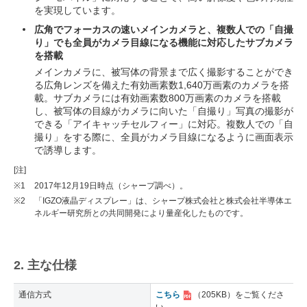
を実現しています。
広角でフォーカスの速いメインカメラと、複数人での「自撮
り」でも全員がカメラ目線になる機能に対応したサブカメラ
を搭載
メインカメラに、被写体の背景まで広く撮影することができ
る広角レンズを備えた有効画素数1,640万画素のカメラを搭
載。サブカメラには有効画素数800万画素のカメラを搭載
し、被写体の目線がカメラに向いた「自撮り」写真の撮影が
できる「アイキャッチセルフィー」に対応。複数人での「自
撮り」をする際に、全員がカメラ目線になるように画面表示
で誘導します。
[注]
※1
2017年12月19日時点（シャープ調べ）。
※2
「IGZO液晶ディスプレー」は、シャープ株式会社と株式会社半導体エ
ネルギー研究所との共同開発により量産化したものです。
2. 主な仕様
通信方式
こちら
（205KB）
をご覧くださ