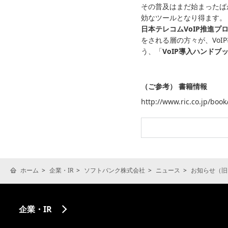
その普及はまだ始まったば
効なツールとなり得ます。
日本テレコムVoIP推進プ
をされる層の方々が、Vo
う、「
VoIP導入ハンドブ
（ご参考） 書籍情報
http://www.ric.co.jp/boo
ホーム
企業・IR
ソフトバンク株式会社
ニュース
お知らせ（旧
企業・IR