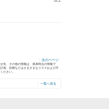
以上
次のページ
わせ先、その他の情報は、発表時点の情報で
る計画、目標などはさまざまなリスクおよび不
承ください。
一覧へ戻る