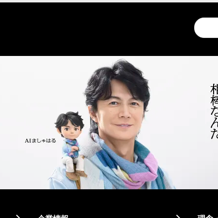
Conduc
a
search