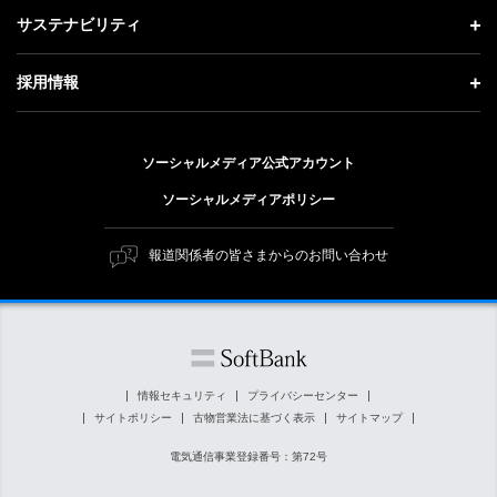
成長戦略「Activate AI for Society」
投資家情報 トップ
記者説明会
サステナビリティ
事業紹介
技術戦略
経営方針
ソフトバンクニュース
サステナビリティ トップ
ガバナンス
採用情報
人材戦略
IRライブラリー
トップメッセージ
社会貢献活動
採用情報 トップ
財務情報
ESG方針・体制
ソーシャルメディア公式アカウント
公開情報
新卒採用
個人投資家の皆さまへ
ソーシャルメディアポリシー
価値創造プロセス
キャリア採用
株式と社債について
マテリアリティ（重要課題）
報道関係者の皆さまからのお問い合わせ
障がい者採用
コーポレート・ガバナンス
ESGの主な取り組み
ソフトバンク クルー採用
IRニュース
ESG関連資料
外部評価・イニシアチブ
情報セキュリティ
プライバシーセンター
サイトポリシー
古物営業法に基づく表示
サイトマップ
社会貢献活動
電気通信事業登録番号：第72号