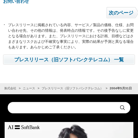
お問い合わせ
次のページ
プレスリリースに掲載されている内容、サービス／製品の価格、仕様、お問
い合わせ先、その他の情報は、発表時点の情報です。その後予告なしに変更
となる場合があります。また、プレスリリースにおける計画、目標などはさ
まざまなリスクおよび不確実な事実により、実際の結果が予測と異なる場合
もあります。あらかじめご了承ください。
プレスリリース（旧ソフトバンクテレコム） 一覧
ンク株式会社
ニュース
プレスリリース（旧ソフトバンクテレコム）
2004年5月31日
Conduct
Submit
a
search