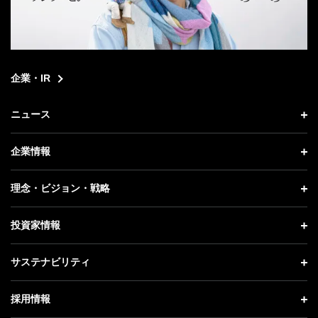
企業・IR
ニュース
ニュース トップ
企業情報
プレスリリース
企業情報 トップ
理念・ビジョン・戦略
お知らせ
社長メッセージ
理念・ビジョン・戦略 トップ
投資家情報
更新情報
会社概要
成長戦略「Activate AI for Society」
投資家情報 トップ
記者説明会
サステナビリティ
事業紹介
技術戦略
経営方針
ソフトバンクニュース
サステナビリティ トップ
ガバナンス
採用情報
人材戦略
IRライブラリー