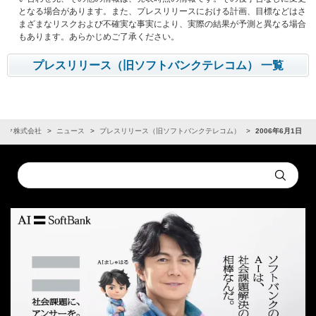
となる場合があります。また、プレスリリースにおける計画、目標などはさ
まざまなリスクおよび不確実な事実により、実際の結果が予測と異なる場合
もあります。あらかじめご了承ください。
プレスリリース（旧ソフトバンクテレコム） 一覧
ンク株式会社
ニュース
プレスリリース（旧ソフトバンクテレコム）
2006年6月1日
Conduct
Submit
a
search