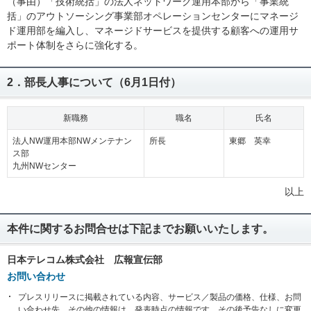
（事由）「技術統括」の法人ネットワーク運用本部から「事業統
括」のアウトソーシング事業部オペレーションセンターにマネージ
ド運用部を編入し、マネージドサービスを提供する顧客への運用サ
ポート体制をさらに強化する。
2．部長人事について（6月1日付）
新職務
職名
氏名
法人NW運用本部NWメンテナン
所長
東郷 英幸
ス部
九州NWセンター
以上
本件に関するお問合せは下記までお願いいたします。
日本テレコム株式会社 広報宣伝部
お問い合わせ
プレスリリースに掲載されている内容、サービス／製品の価格、仕様、お問
い合わせ先、その他の情報は、発表時点の情報です。その後予告なしに変更