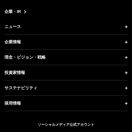
企業・IR
ニュース
ニュース トップ
企業情報
プレスリリース
企業情報 トップ
理念・ビジョン・戦略
お知らせ
社長メッセージ
理念・ビジョン・戦略 トップ
投資家情報
更新情報
会社概要
成長戦略「Activate AI for Society」
投資家情報 トップ
記者説明会
サステナビリティ
事業紹介
技術戦略
経営方針
ソフトバンクニュース
サステナビリティ トップ
ガバナンス
採用情報
人材戦略
IRライブラリー
トップメッセージ
社会貢献活動
採用情報 トップ
財務情報
ESG方針・体制
ソーシャルメディア公式アカウント
公開情報
新卒採用