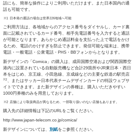
話にも、簡単な操作によりご利用いただけます。また日本国内の通
話も可能です。
※1
日本発の通話の場合は世界226地域へ可能
ご利用方法は、各地域からのアクセス番号をダイヤルし、カード裏
面に記載されているカード番号、相手先電話番号を入力すると通話
が可能となります。あらかじめ通話料金を支払った上で電話をかけ
るため、電話のかけすぎを防止できます。発信可能な端末は、携帯
電話・一般電話・公衆電話・PHS・BBフォンからとなります。
新デザインの「Comica」の購入は、成田国際空港および関西国際空
港内に設置されている自動販売機など合計29箇所やJR東日本・西日
本をはじめ、京王線、小田急線、京成線などの主要な鉄道の駅売店
※2
、またはサッカー日本代表チームデザインカードの特設ウェブサ
イトでできます。また新デザインの券種は、購入いただきやすい
1000円券種のみを用意しております。
※2
店舗により取扱商品が異なるため、一部取り扱いのない店舗もあります。
購入先の詳細情報は下記のURLをご覧ください。
http://www.japan-telecom.co.jp/comica/
新デザインについては、
別紙
をご参照ください。