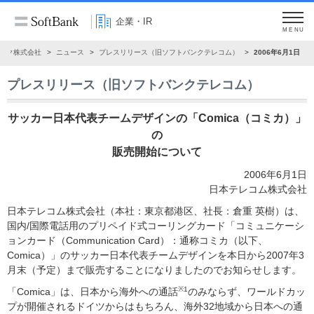
企業・IR
MENU
ンク株式会社
ニュース
プレスリリース（旧ソフトバンクテレコム）
2006年6月1日
プレスリリース（旧ソフトバンクテレコム）
サッカー日本代表チームデザインの「Comica（コミカ）」
の
販売開始について
2006年6月1日
日本テレコム株式会社
日本テレコム株式会社（本社：東京都港区、社長：倉重 英樹）は、
国内/国際電話用のプリペイド式コーリングカード「コミュニケーシ
ョンカード（Communication Card）：通称コミカ（以下、
Comica）」のサッカー日本代表チームデザインを本日から2007年3
月末（予定）まで販売することになりましたのでお知らせします。
※1
「Comica」は、日本から海外への通話
のみならず、ワールドカッ
プが開催されるドイツからはもちろん、海外32地域から日本への通