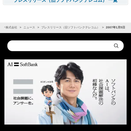
プレスリリース（旧ソフトバンクテレコム） 一覧
ンク株式会社
ニュース
プレスリリース（旧ソフトバンクテレコム）
2007年1月5日
Conduct
Submit
a
search