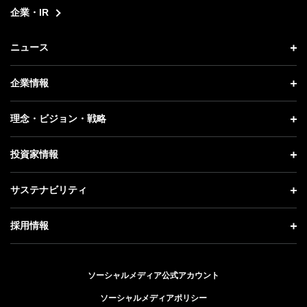
企業・IR
ニュース
ニュース トップ
企業情報
プレスリリース
企業情報 トップ
理念・ビジョン・戦略
お知らせ
社長メッセージ
理念・ビジョン・戦略 トップ
投資家情報
更新情報
会社概要
成長戦略「Activate AI for Society」
投資家情報 トップ
記者説明会
サステナビリティ
事業紹介
技術戦略
経営方針
ソフトバンクニュース
サステナビリティ トップ
ガバナンス
採用情報
人材戦略
IRライブラリー
トップメッセージ
社会貢献活動
採用情報 トップ
財務情報
ESG方針・体制
ソーシャルメディア公式アカウント
公開情報
新卒採用
個人投資家の皆さまへ
ソーシャルメディアポリシー
価値創造プロセス