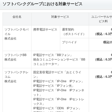
ソフトバンクグループにおける対象サービス
会社名
対象サービス
ユニバーサル
ビス料
ソフトバンクモバ
携帯電話サービス
通常契約
イル
（ポストペイド）
（税込：6.3
株式会社
プリペイド
税込1
ソフトバンクBB
IP電話サービス「BBフォン」
株式会社
統合コミュニケーションサービス「BB
（税込：6.3
コミュニケーター」
ソフトバンクテレ
固定直収電話サービス「おとくライ
コム
ン」
（税込：6.3
株式会社
IP電話サービス「IP-One IPフォン」
IP電話サービス「IPフォン光」
IP電話サービス「IP-One IPフォンネ
ット」
IP電話サービス「IP-One IPセントレ
ックス」
IP電話サービス「ODN IPフォン」