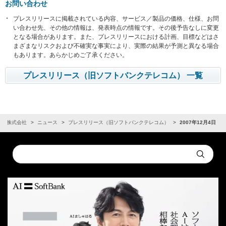
お問い合わせ
プレスリリースに掲載されている内容、サービス／製品の価格、仕様、お問
い合わせ先、その他の情報は、発表時点の情報です。その後予告なしに変更
となる場合があります。また、プレスリリースにおける計画、目標などはさ
まざまなリスクおよび不確実な事実により、実際の結果が予測と異なる場合
もあります。あらかじめご了承ください。
プレスリリース（旧ソフトバンクテレコム） 一覧
ンク株式会社
ニュース
プレスリリース（旧ソフトバンクテレコム）
2007年12月4日
Conduct
Submit
a
search