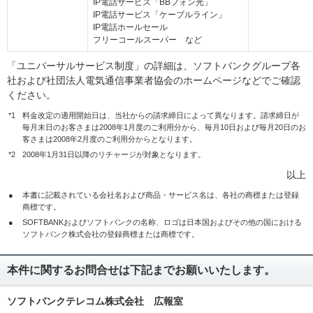
IP電話サービス「BBフォン光」
IP電話サービス「ケーブルライン」
IP電話ホールセール
フリーコールスーパー など
「ユニバーサルサービス制度」の詳細は、ソフトバンクグループ各
社および社団法人電気通信事業者協会のホームページなどでご確認
ください。
*1
料金改定の適用開始日は、当社からの請求締日によって異なります。請求締日が
毎月末日のお客さまは2008年1月度のご利用分から、毎月10日および毎月20日のお
客さまは2008年2月度のご利用分からとなります。
*2
2008年1月31日以降のリチャージが対象となります。
以上
●
本書に記載されている会社名および商品・サービス名は、各社の商標または登録
商標です。
●
SOFTBANKおよびソフトバンクの名称、ロゴは日本国およびその他の国における
ソフトバンク株式会社の登録商標または商標です。
本件に関するお問合せは下記までお願いいたします。
ソフトバンクテレコム株式会社 広報室