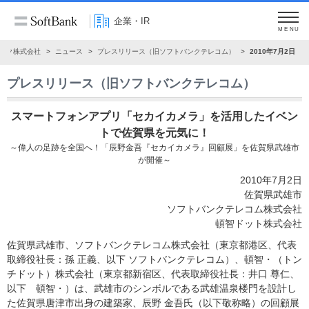
企業・IR
MENU
ンク株式会社
ニュース
プレスリリース（旧ソフトバンクテレコム）
2010年7月2日
プレスリリース（旧ソフトバンクテレコム）
スマートフォンアプリ「セカイカメラ」を活用したイベン
トで佐賀県を元気に！
～偉人の足跡を全国へ！「辰野金吾『セカイカメラ』回顧展」を佐賀県武雄市
が開催～
2010年7月2日
佐賀県武雄市
ソフトバンクテレコム株式会社
頓智ドット株式会社
佐賀県武雄市、ソフトバンクテレコム株式会社（東京都港区、代表
取締役社長：孫 正義、以下 ソフトバンクテレコム）、頓智・（トン
チドット）株式会社（東京都新宿区、代表取締役社長：井口 尊仁、
以下 頓智・）は、武雄市のシンボルである武雄温泉楼門を設計し
た佐賀県唐津市出身の建築家、辰野 金吾氏（以下敬称略）の回顧展