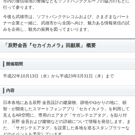
市内の通信環境の整備などもソフトバンクグループの協力のもとに
行って参ります。
今後も武雄市は、ソフトバンクテレコムおよび、さまざまなパート
ナー企業と一緒に、武雄市から全国へ向け、魅力ある情報発信の試
みを企画し、観光の振興を図ってまいります。
「辰野金吾『セカイカメラ』回顧展」 概要
開催期間
平成22年10月13日（水）から平成23年3月31日（木）まで
内容
日本各地にある辰野 金吾設計の建築物、跡地やゆかりの地に、頓
智・が開発したスマートフォンアプリ「セカイカメラ」を利用して
見えるAR空間に、専用のエアタグ「サガシテエアタグ」を貼り付
け、辰野 金吾および建物などの詳細について情報を発信します。ま
た、「サガシテエアタグ」を設置した各地を巡るスタンプラリーな
どのイベントも予定しています。