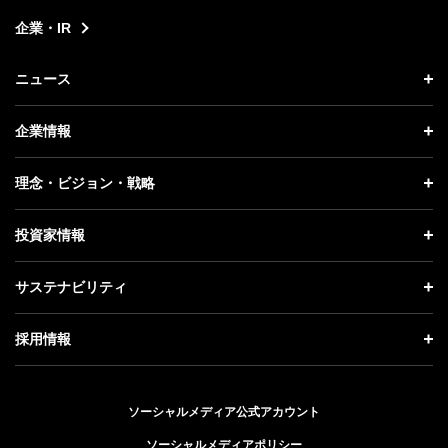
企業・IR
ニュース
ニュース トップ
企業情報
プレスリリース
企業情報 トップ
理念・ビジョン・戦略
お知らせ
社長メッセージ
理念・ビジョン・戦略 トップ
投資家情報
更新情報
会社概要
成長戦略「Activate AI for Society」
投資家情報 トップ
記者説明会
サステナビリティ
事業紹介
技術戦略
経営方針
ソフトバンクニュース
サステナビリティ トップ
ガバナンス
採用情報
人材戦略
IRライブラリー
トップメッセージ
社会貢献活動
採用情報 トップ
財務情報
ESG方針・体制
ソーシャルメディア公式アカウント
公開情報
新卒採用
個人投資家の皆さまへ
ソーシャルメディアポリシー