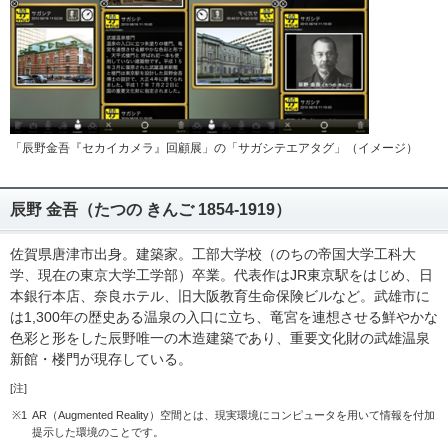
「辰野金吾『セカイカメラ』回顧展」の「サガシテエアタグ」（イメージ）
辰野 金吾（たつの きんご 1854-1919）
佐賀県唐津市出身。建築家。工部大学校（のちの帝国大学工科大
学、現在の東京大学工学部）卒業。代表作はJR東京駅をはじめ、日
本銀行本店、奈良ホテル、旧大阪教育生命保険ビルなど。武雄市に
は1,300年の歴史ある温泉の入口に立ち、竜宮を連想させる鮮やかな
色彩と形をした辰野唯一の木造建築であり、重要文化財の武雄温泉
新館・楼門が現存している。
[注]
※1
AR（Augmented Reality）空間とは、現実環境にコンピュータを用いて情報を付加
提示した環境のことです。