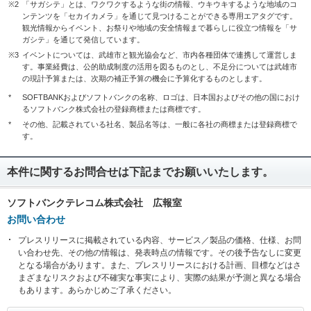
※2
「サガシテ」とは、ワクワクするような街の情報、ウキウキするような地域のコ
ンテンツを「セカイカメラ」を通じて見つけることができる専用エアタグです。
観光情報からイベント、お祭りや地域の安全情報まで暮らしに役立つ情報を「サ
ガシテ」を通じて発信しています。
※3
イベントについては、武雄市と観光協会など、市内各種団体で連携して運営しま
す。事業経費は、公的助成制度の活用を図るものとし、不足分については武雄市
の現計予算または、次期の補正予算の機会に予算化するものとします。
*
SOFTBANKおよびソフトバンクの名称、ロゴは、日本国およびその他の国におけ
るソフトバンク株式会社の登録商標または商標です。
*
その他、記載されている社名、製品名等は、一般に各社の商標または登録商標で
す。
本件に関するお問合せは下記までお願いいたします。
ソフトバンクテレコム株式会社 広報室
お問い合わせ
プレスリリースに掲載されている内容、サービス／製品の価格、仕様、お問
い合わせ先、その他の情報は、発表時点の情報です。その後予告なしに変更
となる場合があります。また、プレスリリースにおける計画、目標などはさ
まざまなリスクおよび不確実な事実により、実際の結果が予測と異なる場合
もあります。あらかじめご了承ください。