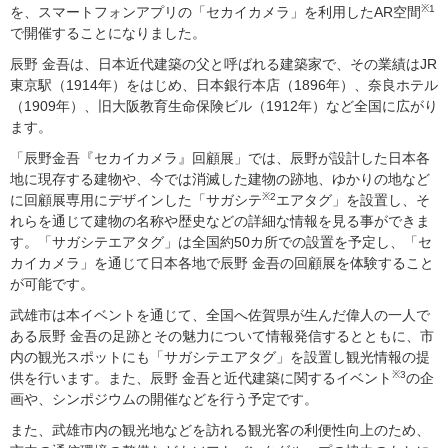
※1
を、スマートフォンアプリの「セカイカメラ」を利用したAR空間
で開催することになりました。
辰野 金吾は、日本近代建築の父と呼ばれる建築家で、その業績はJR
東京駅（1914年）をはじめ、日本銀行本店（1896年）、奈良ホテル
（1909年）、旧大阪教育生命保険ビル（1912年）など全国に広がり
ます。
「辰野金吾『セカイカメラ』回顧展」では、辰野が設計した日本各
地に現存する建物や、今では消滅した建物の跡地、ゆかりの地など
※2
に回顧展専用にデザインした「サガシテ
エアタグ」を設置し、そ
れらを通じて建物の名称や歴史などの詳細な情報を見る事ができま
す。「サガシテエアタグ」は全国約50カ所での設置を予定し、「セ
カイカメラ」を通じて日本各地で辰野 金吾の回顧展を体験すること
が可能です。
武雄市は本イベントを通じて、全国へ佐賀県が生んだ偉人の一人で
ある辰野 金吾の足跡とその魅力について情報発信するとともに、市
内の観光スポットにも「サガシテエアタグ」を設置し観光情報の提
※3
供を行います。また、辰野 金吾と近代建築に関するイベント
の企
画や、シンポジウムの開催などを行う予定です。
また、武雄市内の観光地などを訪れる観光客の利便性向上のため、