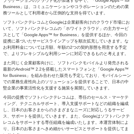
プリケーションのクラウド化が加速する中で、「Google Apps™ for
Business」は、コミュニケーションやコラボレーションのための業
務ツールとして利用者から圧倒的な支持を得ています。
ソフトバンクテレコムとGoogleは企業顧客向けのクラウド市場にお
いて、ソフトバンクテレコムの「ホワイトクラウド」の主力サービ
スとして「Google Apps™ for Business」を提供するほか、今回の
提携に基づいたサービスラインアップを順次拡充していきます。な
お利用料金については月額、年額の2つの契約形態を用意する予定
で、よりフレキシブルな利用シーンに対応できるものと考えます。
また同じく企業顧客向けに、ソフトバンクモバイルより発売される
最新のAndroid™ 2.2を搭載したスマートフォンと「Google Apps™
for Business」を組み合わせた販売も予定しており、モバイルシーン
での業務生産性向上のソリューションを提供することで、日本の中
堅企業の事業活性化を支援する施策を展開していきます。
今回の提携でソフトバンクテレコムは、専任のセールス・マーケテ
ィング、テクニカルサポート、導入支援サポートなどの組織を編成
し、日本のお客さまからのさまざまなニーズに対応しうるサービ
ス、サポートを提供していきます。また、Googleはソフトバンクテ
レコムをサポートする専任組織を編成いたします。本運営体制によ
り、日本のお客さまへきめ細かいサービスとサポートを提供してま