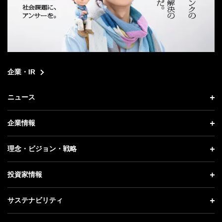
企業・IR
ニュース
ニュース トップ
企業情報
プレスリリース
企業情報 トップ
理念・ビジョン・戦略
お知らせ
社長メッセージ
理念・ビジョン・戦略 トップ
投資家情報
更新情報
会社概要
成長戦略「Activate AI for Society」
投資家情報 トップ
記者説明会
サステナビリティ
事業紹介
技術戦略
経営方針
ソフトバンクニュース
サステナビリティ トップ