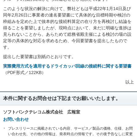
このような状況の解決に向けて、弊社どもは平成22年1月14日及び
同年2月26日に事業者の連名要望書にて具体的な目標時期や検討の
枠組みを定めた上で抜本的な接続料算定の在り方を再検討し結論を
得ることを要望しましたが、現時点において、未だに明確な進捗は
見られないことから、あらためて総務省殿主催による検討の場の設
定等の具体的な対応を求めるため、今回要望書を提出したもので
す。
提出した要望書は別紙のとおりです。
実際費用方式を適用するドライカッパ回線の接続料に関する要望書
（PDF形式／122KB）
以上
本件に関するお問合せは下記までお願いいたします。
ソフトバンクテレコム株式会社 広報室
お問い合わせ
プレスリリースに掲載されている内容、サービス／製品の価格、仕様、お問
い合わせ先、その他の情報は、発表時点の情報です。その後予告なしに変更