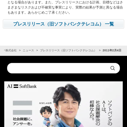
となる場合があります。また、プレスリリースにおける計画、目標などはさ
まざまなリスクおよび不確実な事実により、実際の結果が予測と異なる場合
もあります。あらかじめご了承ください。
プレスリリース（旧ソフトバンクテレコム） 一覧
ンク株式会社
ニュース
プレスリリース（旧ソフトバンクテレコム）
2011年2月4日
Conduct
Submit
a
search