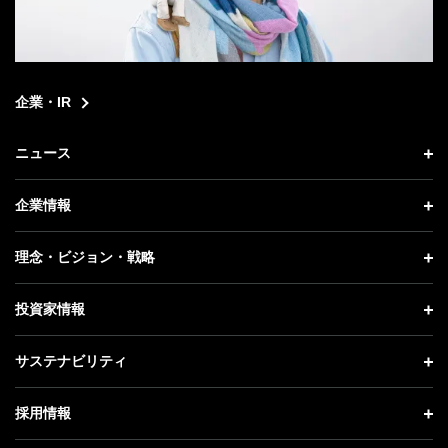
企業・IR
ニュース
ニュース トップ
企業情報
プレスリリース
企業情報 トップ
理念・ビジョン・戦略
お知らせ
社長メッセージ
理念・ビジョン・戦略 トップ
投資家情報
更新情報
会社概要
成長戦略「Activate AI for Society」
投資家情報 トップ
記者説明会
サステナビリティ
事業紹介
技術戦略
経営方針
ソフトバンクニュース
サステナビリティ トップ
ガバナンス
採用情報
人材戦略
IRライブラリー
トップメッセージ