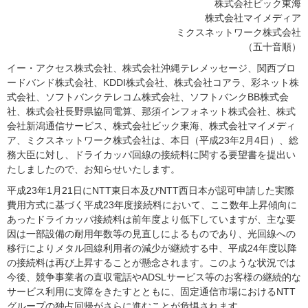
株式会社ビック東海
株式会社マイメディア
ミクスネットワーク株式会社
（五十音順）
イー・アクセス株式会社、株式会社沖縄テレメッセージ、関西ブロ
ードバンド株式会社、KDDI株式会社、株式会社コアラ、彩ネット株
式会社、ソフトバンクテレコム株式会社、ソフトバンクBB株式会
社、株式会社長野県協同電算、那須インフォネット株式会社、株式
会社新潟通信サービス、株式会社ビック東海、株式会社マイメディ
ア、ミクスネットワーク株式会社は、本日（平成23年2月4日）、総
務大臣に対し、ドライカッパ回線の接続料に関する要望書を提出い
たしましたので、お知らせいたします。
平成23年1月21日にNTT東日本及びNTT西日本が認可申請した実際
費用方式に基づく平成23年度接続料において、ここ数年上昇傾向に
あったドライカッパ接続料は前年度より低下していますが、主な要
因は一部設備の耐用年数等の見直しによるものであり、光回線への
移行によりメタル回線利用者の減少が継続する中、平成24年度以降
の接続料は再び上昇することが懸念されます。このような状況では
今後、競争事業者の直収電話やADSLサービス等のお客様の継続的な
サービス利用に支障をきたすとともに、固定通信市場におけるNTT
グループの独占回帰がさらに進むことが危惧されます。