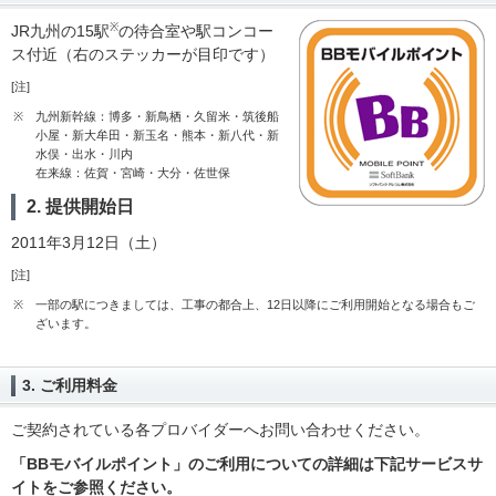
※
JR九州の15駅
の待合室や駅コンコー
ス付近（右のステッカーが目印です）
[注]
※
九州新幹線：博多・新鳥栖・久留米・筑後船
小屋・新大牟田・新玉名・熊本・新八代・新
水俣・出水・川内
在来線：佐賀・宮崎・大分・佐世保
2. 提供開始日
2011年3月12日（土）
[注]
※
一部の駅につきましては、工事の都合上、12日以降にご利用開始となる場合もご
ざいます。
3. ご利用料金
ご契約されている各プロバイダーへお問い合わせください。
「BBモバイルポイント」のご利用についての詳細は下記サービスサ
イトをご参照ください。