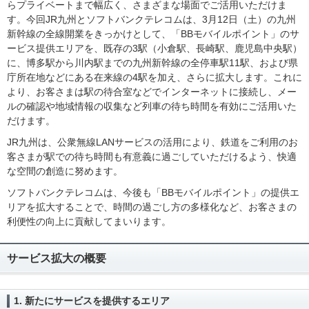
らプライベートまで幅広く、さまざまな場面でご活用いただけま
す。今回JR九州とソフトバンクテレコムは、3月12日（土）の九州
新幹線の全線開業をきっかけとして、「BBモバイルポイント」のサ
ービス提供エリアを、既存の3駅（小倉駅、長崎駅、鹿児島中央駅）
に、博多駅から川内駅までの九州新幹線の全停車駅11駅、および県
庁所在地などにある在来線の4駅を加え、さらに拡大します。これに
より、お客さまは駅の待合室などでインターネットに接続し、メー
ルの確認や地域情報の収集など列車の待ち時間を有効にご活用いた
だけます。
JR九州は、公衆無線LANサービスの活用により、鉄道をご利用のお
客さまが駅での待ち時間も有意義に過ごしていただけるよう、快適
な空間の創造に努めます。
ソフトバンクテレコムは、今後も「BBモバイルポイント」の提供エ
リアを拡大することで、時間の過ごし方の多様化など、お客さまの
利便性の向上に貢献してまいります。
サービス拡大の概要
1. 新たにサービスを提供するエリア