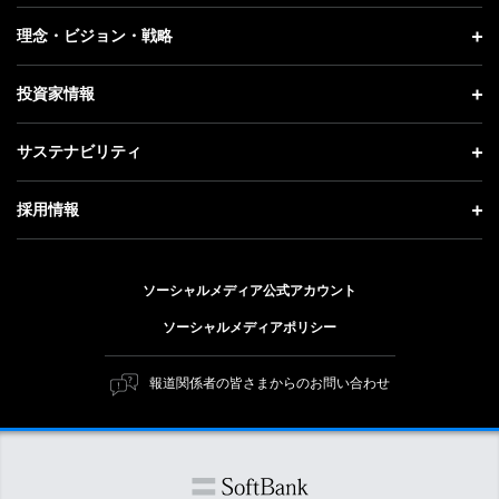
プレスリリース
企業情報 トップ
理念・ビジョン・戦略
お知らせ
社長メッセージ
理念・ビジョン・戦略 トップ
投資家情報
更新情報
会社概要
成長戦略「Activate AI for Society」
投資家情報 トップ
記者説明会
サステナビリティ
事業紹介
技術戦略
経営方針
ソフトバンクニュース
サステナビリティ トップ
ガバナンス
採用情報
人材戦略
IRライブラリー
トップメッセージ
社会貢献活動
採用情報 トップ
財務情報
ESG方針・体制
ソーシャルメディア公式アカウント
公開情報
新卒採用
個人投資家の皆さまへ
ソーシャルメディアポリシー
価値創造プロセス
キャリア採用
株式と社債について
マテリアリティ（重要課題）
報道関係者の皆さまからのお問い合わせ
障がい者採用
コーポレート・ガバナンス
ESGの主な取り組み
ソフトバンク クルー採用
IRニュース
ESG関連資料