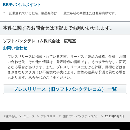
BBモバイルポイント
*
記載されている社名、製品名等は、一般に各社の商標または登録商標です。
本件に関するお問合せは下記までお願いいたします。
ソフトバンクテレコム株式会社 広報室
お問い合わせ
プレスリリースに掲載されている内容、サービス／製品の価格、仕様、お問
い合わせ先、その他の情報は、発表時点の情報です。その後予告なしに変更
となる場合があります。また、プレスリリースにおける計画、目標などはさ
まざまなリスクおよび不確実な事実により、実際の結果が予測と異なる場合
もあります。あらかじめご了承ください。
プレスリリース（旧ソフトバンクテレコム） 一覧
ンク株式会社
ニュース
プレスリリース（旧ソフトバンクテレコム）
2011年3月9日