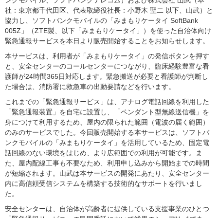
ンクモバイル、ソフトバンクテレコム）および株式会社 山武（本
社：東京都千代田区、代表取締役社長：小野木 聖二 以下、山武）と
協力し、ソフトバンクモバイルの「みまもりケータイ SoftBank
005Z」（ZTE製、以下「みまもりケータイ」）を使った自治体向け
緊急通報サービスを本日より販売開始することをお知らせします。
本サービスは、利用者が「みまもりケータイ」の発信ボタンを押す
と、安全センターのコールセンターにつながり、臨床経験豊富な看
護師が24時間365日対応します。緊急搬送が必要と看護師が判断し
た場合は、消防署に救急車の出動要請などを行います。
これまでの「緊急通報サービス」は、アナログ電話回線を利用した
「緊急通報装置」を自宅に設置し、「ペンダント型無線送信機」を
身につけて利用するため、屋内の限られた範囲（電波の届く範囲）
のみのサービスでした。今回販売開始する本サービスは、ソフトバ
ンクモバイルの「みまもりケータイ」を活用しているため、固定電
話回線のない環境をはじめ、より広範囲での利用が可能です。ま
た、屋内配線工事も不要なため、利用申し込みから開始までの時間
が短縮されます。山武は本サービスの開発にあたり、安全センター
内に高信頼受信システムを構築する技術的なサポートを行いまし
た。
安全センターは、自治体が高齢者に提供している支援事業のひとつ