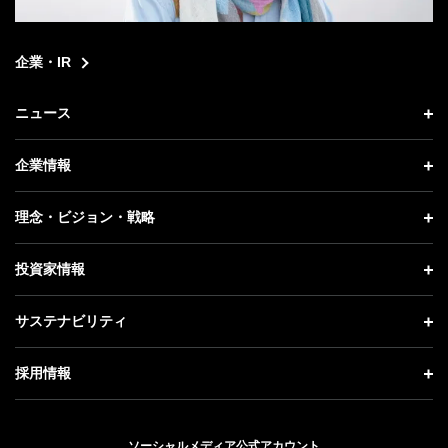
企業・IR
ニュース
ニュース トップ
企業情報
プレスリリース
企業情報 トップ
理念・ビジョン・戦略
お知らせ
社長メッセージ
理念・ビジョン・戦略 トップ
投資家情報
更新情報
会社概要
成長戦略「Activate AI for Society」
投資家情報 トップ
記者説明会
サステナビリティ
事業紹介
技術戦略
経営方針
ソフトバンクニュース
サステナビリティ トップ
ガバナンス
採用情報
人材戦略
IRライブラリー
トップメッセージ
社会貢献活動
採用情報 トップ
財務情報
ESG方針・体制
ソーシャルメディア公式アカウント