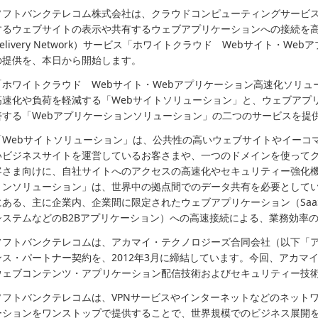
ソフトバンクテレコム株式会社は、クラウドコンピューティングサービ
するウェブサイトの表示や共有するウェブアプリケーションへの接続を高速化
Delivery Network）サービス「ホワイトクラウド Webサイト・W
の提供を、本日から開始します。
「ホワイトクラウド Webサイト・Webアプリケーション高速化ソリ
高速化や負荷を軽減する「Webサイトソリューション」と、ウェブアプ
善する「Webアプリケーションソリューション」の二つのサービスを提
「Webサイトソリューション」は、公共性の高いウェブサイトやイーコ
いビジネスサイトを運営しているお客さまや、一つのドメインを使って
客さま向けに、自社サイトへのアクセスの高速化やセキュリティー強化機
ョンソリューション」は、世界中の拠点間でのデータ共有を必要として
にある、主に企業内、企業間に限定されたウェブアプリケーション（Sa
システムなどのB2Bアプリケーション）への高速接続による、業務効率
ソフトバンクテレコムは、アカマイ・テクノロジーズ合同会社（以下「
ンス・パートナー契約を、2012年3月に締結しています。今回、アカマ
ウェブコンテンツ・アプリケーション配信技術およびセキュリティー技
ソフトバンクテレコムは、VPNサービスやインターネットなどのネット
ーションをワンストップで提供することで、世界規模でのビジネス展開