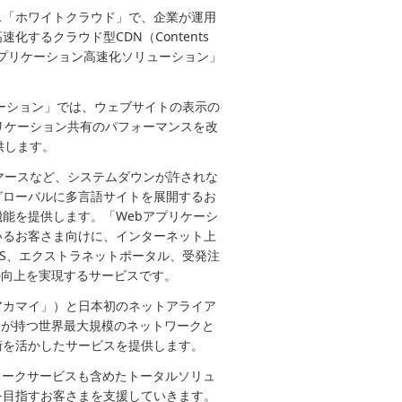
ス「ホワイトクラウド」で、企業が運用
するクラウド型CDN（Contents
ebアプリケーション高速化ソリューション」
ューション」では、ウェブサイトの表示の
リケーション共有のパフォーマンスを改
供します。
マースなど、システムダウンが許されな
グローバルに多言語サイトを展開するお
能を提供します。「Webアプリケーシ
いるお客さま向けに、インターネット上
aS、エクストラネットポータル、受発注
の向上を実現するサービスです。
アカマイ」）と日本初のネットアライア
イが持つ世界最大規模のネットワークと
術を活かしたサービスを提供します。
ワークサービスも含めたトータルソリュ
を目指すお客さまを支援していきます。