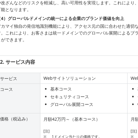
や改ざんなどのリスクを軽減し、高い可用性を実現します。これにより
可能となります。
（4）グローバルドメインの統一による企業のブランド価値を向上
アカマイ独自の発信地識別機能により、アクセス元の国に合わせた適切
す。これにより、お客さまは統一ドメインでのグローバル展開によるブ
とができます。
2. サービス内容
Webサイトソリューション
W
サービス
基本コース
コース
セキュリティコース
グローバル展開コース
価格（税込み）
月額42万円～（基本コース）
月
[注]
[注]
※
1ドメイン当たりの価格です。
※