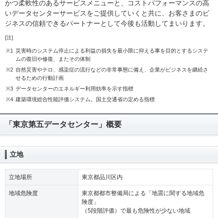
かつ柔軟性のあるサービスメニューと、コストパフォーマンスの高
いデータセンターサービスをご提供していくと共に、お客さまのビ
ジネスの信頼できるパートナーとして今後も活動してまいります。
[注]
※1
災害時のシステム停止による利益の損失を最小限に抑える事を目的とするシステ
ムの復旧や修復、またその体制
※2
自然災害やテロ、感染症の流行などの非常事態に備え、企業がビジネスを継続さ
せるための行動計画
※3
データセンターのエネルギー利用効率を示す指標
※4
建築環境総合性能評価システム。国土交通省の定める指標
「東京第五データセンター」概要
立地
立地場所
東京都品川区内
地域危険度
東京都都市整備局による「地震に関する地域危
険度」
（5段階評価）で最も危険性が少ない地域