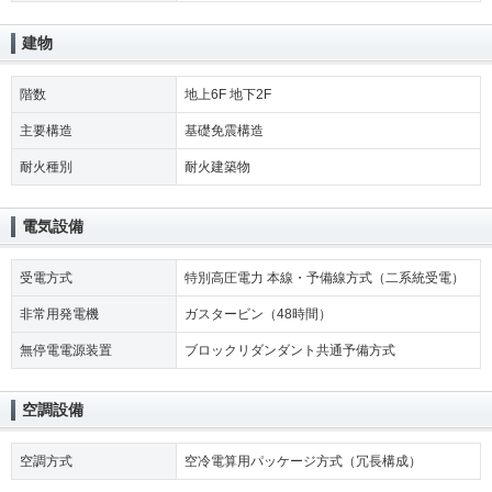
建物
階数
地上6F 地下2F
主要構造
基礎免震構造
耐火種別
耐火建築物
電気設備
受電方式
特別高圧電力 本線・予備線方式（二系統受電）
非常用発電機
ガスタービン（48時間）
無停電電源装置
ブロックリダンダント共通予備方式
空調設備
空調方式
空冷電算用パッケージ方式（冗長構成）