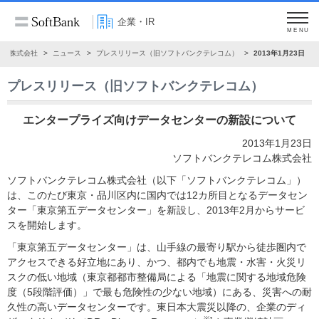
企業・IR
MENU
ンク株式会社
ニュース
プレスリリース（旧ソフトバンクテレコム）
2013年1月23日
プレスリリース（旧ソフトバンクテレコム）
エンタープライズ向けデータセンターの新設について
2013年1月23日
ソフトバンクテレコム株式会社
ソフトバンクテレコム株式会社（以下「ソフトバンクテレコム」）
は、このたび東京・品川区内に国内では12カ所目となるデータセン
ター「東京第五データセンター」を新設し、2013年2月からサービ
スを開始します。
「東京第五データセンター」は、山手線の最寄り駅から徒歩圏内で
アクセスできる好立地にあり、かつ、都内でも地震・水害・火災リ
スクの低い地域（東京都都市整備局による「地震に関する地域危険
度（5段階評価）」で最も危険性の少ない地域）にある、災害への耐
久性の高いデータセンターです。東日本大震災以降の、企業のディ