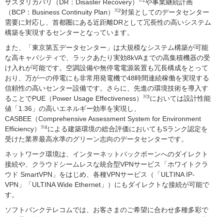
※1
ザスタリカバリ（DR：Disaster Recovery）
や事業継続計画
※2
（BCP：Business Continuity Plan）
対策としてのデータセンター
需要に対応し、首都圏にある近距離DRとして冗長性の高いシステム
構築を実現するセンターとなっています。
また、「東京第五データセンター」は大規模なシステム構築が可能
な高キャパシティで、ラックあたり実効8kVAまでの高集積機器の受
け入れが可能です。空調設備や無停電電源装置も冗長構成をとって
おり、万が一の停電にも非常用発電機で48時間連続稼働を実現する
信頼性の高いセンター設備です。さらに、先進の環境技術を導入す
※3
ることでPUE（Power Usage Effectiveness）
においては設計性能
値「1.36」の高いエネルギー効率を実現し、
CASBEE（Comprehensive Assessment System for Environment
※4
Efficiency）
による建築環境の総合評価においてもSランク認定を
受けた業界最高水準のグリーン志向のデータセンターです。
ネットワーク環境は、インターネットバックボーンへのダイレクト
接続や、クラウドシームレスな統合型VPNサービス「ホワイトクラ
ウド SmartVPN」をはじめ、各種VPNサービス（「ULTINA IP-
VPN」「ULTINA Wide Ethernet」）にもダイレクトな接続が可能で
す。
ソフトバンクテレコムでは、お客さまのご希望に合わせ多種多彩で