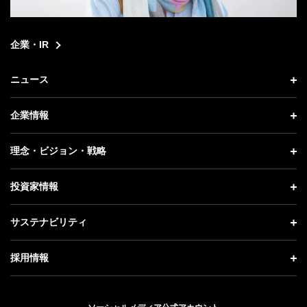
企業・IR
ニュース
ニュース トップ
企業情報
プレスリリース
企業情報 トップ
理念・ビジョン・戦略
お知らせ
社長メッセージ
理念・ビジョン・戦略 トップ
投資家情報
更新情報
会社概要
成長戦略「Activate AI for Society」
投資家情報 トップ
記者説明会
サステナビリティ
事業紹介
技術戦略
経営方針
ソフトバンクニュース
サステナビリティ トップ
ガバナンス
採用情報
人材戦略
IRライブラリー
トップメッセージ
社会貢献活動
採用情報 トップ
財務情報