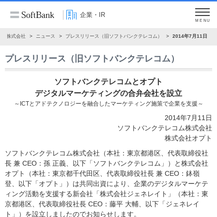
企業・IR
MENU
ンク株式会社
ニュース
プレスリリース（旧ソフトバンクテレコム）
2014年7月11日
プレスリリース（旧ソフトバンクテレコム）
ソフトバンクテレコムとオプト
デジタルマーケティングの合弁会社を設立
～ICTとアドテクノロジーを融合したマーケティング施策で企業を支援～
2014年7月11日
ソフトバンクテレコム株式会社
株式会社オプト
ソフトバンクテレコム株式会社（本社：東京都港区、代表取締役社
長 兼 CEO：孫 正義、以下「ソフトバンクテレコム」）と株式会社
オプト（本社：東京都千代田区、代表取締役社長 兼 CEO：鉢嶺
登、以下「オプト」）は共同出資により、企業のデジタルマーケテ
ィング活動を支援する新会社「株式会社ジェネレイト」（本社：東
京都港区、代表取締役社長 CEO：藤平 大輔、以下「ジェネレイ
ト」）を設立しましたのでお知らせします。