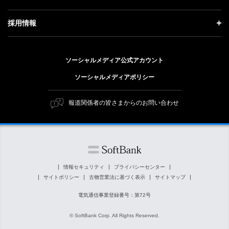
事業紹介
技術戦略
経営方針
ソフトバンクニュース
サステナビリティ トップ
ガバナンス
採用情報
人材戦略
IRライブラリー
トップメッセージ
社会貢献活動
採用情報 トップ
財務情報
ESG方針・体制
ソーシャルメディア公式アカウント
公開情報
新卒採用
個人投資家の皆さまへ
ソーシャルメディアポリシー
価値創造プロセス
キャリア採用
株式と社債について
マテリアリティ（重要課題）
報道関係者の皆さまからのお問い合わせ
障がい者採用
コーポレート・ガバナンス
ESGの主な取り組み
ソフトバンク クルー採用
IRニュース
ESG関連資料
外部評価・イニシアチブ
情報セキュリティ
プライバシーセンター
サイトポリシー
古物営業法に基づく表示
サイトマップ
社会貢献活動
電気通信事業登録番号：第72号
© SoftBank Corp. All Rights Reserved.