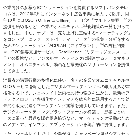
企業向けの多様なICTソリューションを提供するソフトバンクテレ
コムは、2012年6月にインターネット広告事業に参入して以来、同
※1
年10月にはO2O（Online to Offline）サービス「ウルトラ集客」
の
※2
提供を始めるなど、企業のオムニチャネル
化施策の一翼を担って
きました。また、オプトは「売り上げに直結するeマーケティング」
※3
をコンセプトにファーストパーティーデータ
の収集・分析をする
※4
ためのソリューション「ADPLAN（アドプラン）」
の自社開発
や、O2O集客支援サービス「Retailigence（リテーリジェンス）」
※5
との提携など、デジタルマーケティングに関連するデータマネジ
メント、オムニチャネル、動画など最先端のソリューションを提供
してきました。
消費者の購買行動の多様化に伴い、多くの企業でオムニチャネルや
O2Oサービスを軸としたデジタルマーケティングへの取り組みが本
格化する中で、ジェネレイトは両社の持つ強みを生かし、最新のア
ドテクノロジーと多様化するメディアを総合的に活用することで効
果的な販売促進やマーケティング施策を提供していきます。また、
デジタルマーケティングプラットフォームを構築し、顧客ごとのニ
ーズに沿った最適な販売促進施策など、マーケティング活動のため
のメディア、インフラ、アプリケーションを統合的に提供します。
また、ジェネレイトでは、企業が持つキャンペーン履歴やアクセス