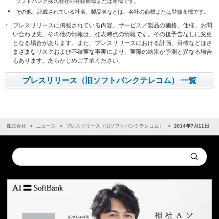
ソフトバンク株式会社の登録商標または商標です。
その他、記載されている社名、製品名などは、各社の商標または登録商標です。
プレスリリースに掲載されている内容、サービス／製品の価格、仕様、お問
い合わせ先、その他の情報は、発表時点の情報です。その後予告なしに変更
となる場合があります。また、プレスリリースにおける計画、目標などはさ
まざまなリスクおよび不確実な事実により、実際の結果が予測と異なる場合
もあります。あらかじめご了承ください。
プレスリリース（旧ソフトバンクテレコム） 一覧
ンク株式会社
ニュース
プレスリリース（旧ソフトバンクテレコム）
2014年7月11日
Conduct
Submit
a
search