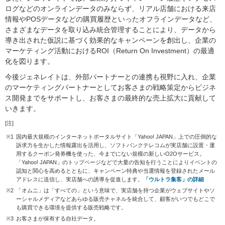
ログなどのオンラインデータのみならず、リアル店舗における来店
情報やPOSデータなどの購買履歴といったオフラインデータなど、
さまざまなデータを取り込み統合管理することにより、データから
導き出された仮説に基づく効果的なキャンペーンを創出し、企業の
マーケティング活動におけるROI（Return On Investment）の最適
化を図ります。
今後ジェネレイトは、外部パートナーとの連携も視野に入れ、企業
のマーケティングパートナーとしてお客さまの戦略策定からビジネ
ス開発までをサポートし、お客さまの最終的な売上拡大に貢献して
いきます。
[注]
※1
国内最大規模のインターネットポータルサイト「Yahoo! JAPAN」上での圧倒的な
訴求力を生かした情報露出を活用し、ソフトバンクテレコムが実店舗に設置・運
用するクーポン発券機を使った、今までにない規模の新しいO2Oサービス。
「Yahoo! JAPAN」のトップページなどで大量の告知を行うことによりイベントの
認知と関心を高めるとともに、キャンペーン特典や当選情報を登録されたメール
アドレスに送信し、実店舗への誘導を促進します。
「ウルトラ集客」の詳細
※2
「オムニ」は「すべての」という意味で、実店舗を持つ企業がウェブサイトやソ
ーシャルメディアなどあらゆる販売チャネルを統合して、顧客がいつでもどこで
も購買できる環境を提供する販売戦略です。
※3
お客さまが保有する自社データ。