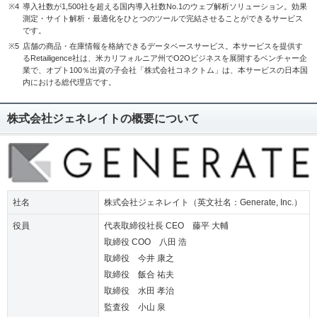
※4
導入社数が1,500社を超える国内導入社数No.1のウェブ解析ソリューション。効果
測定・サイト解析・最適化をひとつのツールで完結させることができるサービス
です。
※5
店舗の商品・在庫情報を格納できるデータベースサービス。本サービスを提供す
るRetailigence社は、米カリフォルニア州でO2Oビジネスを展開するベンチャー企
業で、オプト100％出資の子会社「株式会社コネクトム」は、本サービスの日本国
内における総代理店です。
株式会社ジェネレイトの概要について
社名
株式会社ジェネレイト（英文社名：Generate, Inc.）
役員
代表取締役社長 CEO 藤平 大輔
取締役 COO 八田 浩
取締役 今井 康之
取締役 飯合 祐夫
取締役 水田 孝治
監査役 小山 泉