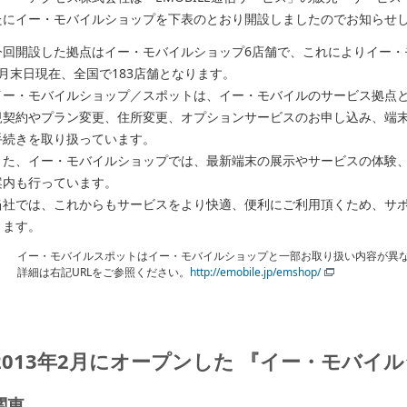
たにイー・モバイルショップを下表のとおり開設しましたのでお知らせ
今回開設した拠点はイー・モバイルショップ6店舗で、これによりイー・
2月末日現在、全国で183店舗となります。
イー・モバイルショップ／スポットは、イー・モバイルのサービス拠点とし
規契約やプラン変更、住所変更、オプションサービスのお申し込み、端
手続きを取り扱っています。
また、イー・モバイルショップでは、最新端末の展示やサービスの体験
案内も行っています。
当社では、これからもサービスをより快適、便利にご利用頂くため、サ
ります。
イー・モバイルスポットはイー・モバイルショップと一部お取り扱い内容が異
詳細は右記URLをご参照ください。
http://emobile.jp/emshop/
2013年2月にオープンした 『イー・モバイ
関東