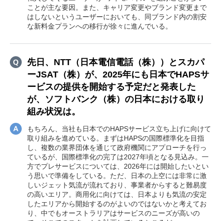
ことが主な要因。また、キャリア変更やブランド変更まで
はしないというユーザーにおいても、同ブランド内の割安
な新料金プランへの移行が徐々に進んでいる。
先日、NTT（日本電信電話（株））とスカパ
ーJSAT（株）が、2025年にも日本でHAPSサ
ービスの提供を開始する予定だと発表した
が、ソフトバンク（株）の日本における取り
組み状況は。
もちろん、当社も日本でのHAPSサービス立ち上げに向けて
取り組みを進めている。まずはHAPSの国際標準化を目指
し、複数の業界団体を通じて政府機関にアプローチを行っ
ているが、国際標準化の完了は2027年頃となる見込み。一
方でプレサービスについては、2026年には開始したいとい
う思いで準備をしている。ただ、日本の上空には非常に激
しいジェット気流が流れており、事業者からすると難易度
の高いエリア。商用化に向けては、日本よりも気流の安定
したエリアから開始するのがよいのではないかと考えてお
り、中でもオーストラリアはサービスのニーズが高いの