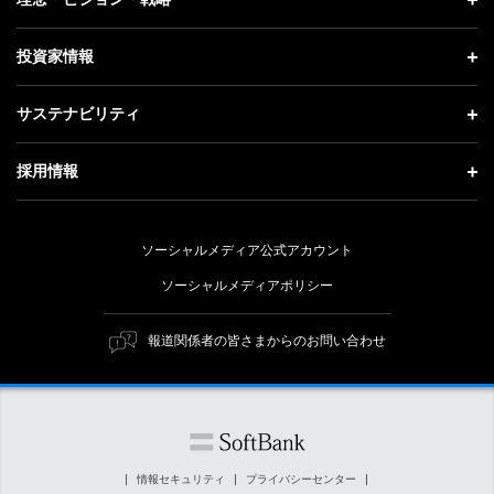
お知らせ
社長メッセージ
理念・ビジョン・戦略 トップ
投資家情報
更新情報
会社概要
成長戦略「Activate AI for Society」
投資家情報 トップ
記者説明会
サステナビリティ
事業紹介
技術戦略
経営方針
ソフトバンクニュース
サステナビリティ トップ
ガバナンス
採用情報
人材戦略
IRライブラリー
トップメッセージ
社会貢献活動
採用情報 トップ
財務情報
ESG方針・体制
ソーシャルメディア公式アカウント
公開情報
新卒採用
個人投資家の皆さまへ
ソーシャルメディアポリシー
価値創造プロセス
キャリア採用
株式と社債について
マテリアリティ（重要課題）
報道関係者の皆さまからのお問い合わせ
障がい者採用
コーポレート・ガバナンス
ESGの主な取り組み
ソフトバンク クルー採用
IRニュース
ESG関連資料
外部評価・イニシアチブ
情報セキュリティ
プライバシーセンター