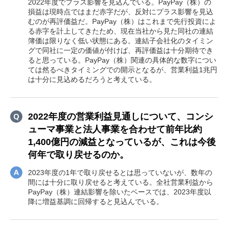
2022年度でプラス影響を見込んでいる。PayPay（株）の
損益は現時点ではまだ赤字だが、反対にプラス影響を見込
むのが再評価益だ。PayPay（株）はこれまで先行投資によ
る赤字を計上してきたため、現在当社から見た同社の連結
簿価は限りなく低い状態にある。連結子会社化のタイミン
グで同社に一定の価値が付けば、再評価益は十分期待でき
ると思っている。PayPay（株）関連の具体的な数字につい
ては然るべきタイミングでの開示となるが、営業利益1兆円
は十分に見込めるだろうと考えている。
2022年度の営業利益見通しについて、コンシ
ューマ事業と法人事業を合わせて前年比約
1,400億円の減益となっているが、これは今後
何年で取り戻せるのか。
2023年度の1年で取り戻せるとは思っていないが、数年の
間には十分に取り戻せると考えている。全社営業利益から
PayPay（株）連結影響を除いたベースでは、2023年度以
降に増益基調に回帰すると見込んでいる。