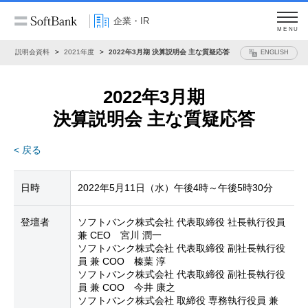
企業・IR
MENU
ー
説明会資料
2021年度
2022年3月期 決算説明会 主な質疑応答
ENGLISH
2022年3月期
決算説明会 主な質疑応答
< 戻る
日時
2022年5月11日（水）午後4時～午後5時30分
登壇者
ソフトバンク株式会社 代表取締役 社長執行役員
兼 CEO 宮川 潤一
ソフトバンク株式会社 代表取締役 副社長執行役
員 兼 COO 榛葉 淳
ソフトバンク株式会社 代表取締役 副社長執行役
員 兼 COO 今井 康之
ソフトバンク株式会社 取締役 専務執行役員 兼