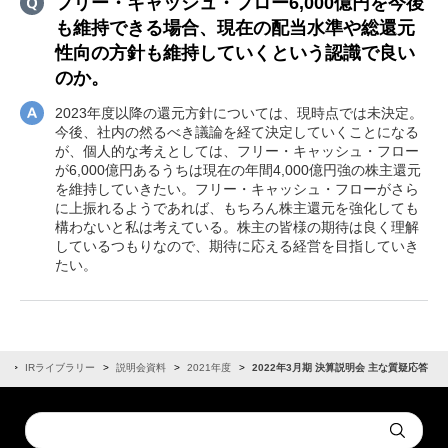
フリー・キャッシュ・フロー6,000億円を今後
も維持できる場合、現在の配当水準や総還元
性向の方針も維持していくという認識で良い
のか。
2023年度以降の還元方針については、現時点では未決定。
今後、社内の然るべき議論を経て決定していくことになる
が、個人的な考えとしては、フリー・キャッシュ・フロー
が6,000億円あるうちは現在の年間4,000億円強の株主還元
を維持していきたい。フリー・キャッシュ・フローがさら
に上振れるようであれば、もちろん株主還元を強化しても
構わないと私は考えている。株主の皆様の期待は良く理解
しているつもりなので、期待に応える経営を目指していき
たい。
報
IRライブラリー
説明会資料
2021年度
2022年3月期 決算説明会 主な質疑応答
Conduct
Submit
a