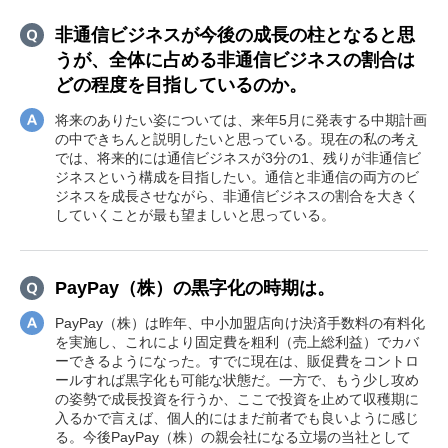
非通信ビジネスが今後の成長の柱となると思
うが、全体に占める非通信ビジネスの割合は
どの程度を目指しているのか。
将来のありたい姿については、来年5月に発表する中期計画
の中できちんと説明したいと思っている。現在の私の考え
では、将来的には通信ビジネスが3分の1、残りが非通信ビ
ジネスという構成を目指したい。通信と非通信の両方のビ
ジネスを成長させながら、非通信ビジネスの割合を大きく
していくことが最も望ましいと思っている。
PayPay（株）の黒字化の時期は。
PayPay（株）は昨年、中小加盟店向け決済手数料の有料化
を実施し、これにより固定費を粗利（売上総利益）でカバ
ーできるようになった。すでに現在は、販促費をコントロ
ールすれば黒字化も可能な状態だ。一方で、もう少し攻め
の姿勢で成長投資を行うか、ここで投資を止めて収穫期に
入るかで言えば、個人的にはまだ前者でも良いように感じ
る。今後PayPay（株）の親会社になる立場の当社として