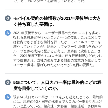
で、そこでのスタートを計画しているところだ。
モバイル契約の純増数が2021年度後半に大き
く持ち直した要因は。
2021年度後半から、ユーザー獲得のためのコストを多めに
投じる意思決定を行ったことが一つの要因。これに関して
は社内でさまざまな検討を行ったが、モバイルユーザーを
増やしていくことが、結果としてヤフーやLINEも含めたグ
ループ全体の成長に繋がると考え、最終的に決断した。ま
た、2021年度下期からコロナ禍に伴う行動制限などが少し
ずつ緩和され、当社の強みである対面の営業力を生かして
ユーザー獲得に繋げられたというのが2点目の要因だ。
5Gについて、人口カバー率は最終的にどの程
度を目指していくのか。
現在5G人口カバー率は、90％を少し超えたところ。最終的
には、現在の4Gと同等の水準まで人口カバー率を引き上げ
たいと思っている。超高速・大容量、超低遅延、多数同時