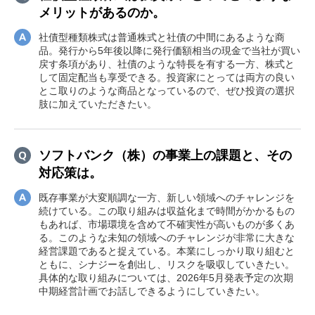
メリットがあるのか。
社債型種類株式は普通株式と社債の中間にあるような商
品。発行から5年後以降に発行価額相当の現金で当社が買い
戻す条項があり、社債のような特長を有する一方、株式と
して固定配当も享受できる。投資家にとっては両方の良い
とこ取りのような商品となっているので、ぜひ投資の選択
肢に加えていただきたい。
ソフトバンク（株）の事業上の課題と、その
対応策は。
既存事業が大変順調な一方、新しい領域へのチャレンジを
続けている。この取り組みは収益化まで時間がかかるもの
もあれば、市場環境を含めて不確実性が高いものが多くあ
る。このような未知の領域へのチャレンジが非常に大きな
経営課題であると捉えている。本業にしっかり取り組むと
ともに、シナジーを創出し、リスクを吸収していきたい。
具体的な取り組みについては、2026年5月発表予定の次期
中期経営計画でお話しできるようにしていきたい。