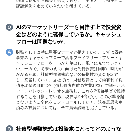
議論に参加する機会も増えており、当事者として積極的に
課題解決を進めていきたいと考えている。
AIのマーケットリーダーを目指す上で投資資
金はどのように確保しているか。キャッシュ
フローは問題ないか。
財務としては特に重要なテーマと捉えている。まずは既存
事業のキャッシュフローであるプライマリー・フリー・キ
ャッシュ・フローをしっかり創出し、配当に充てていきた
い。一方で、将来の成長に向けた先行投資は回収に時間が
かかるため、社債型種類株式などの長期性の資金を調達
し、充当していく。当社では、財務規律として純有利子負
債を調整後EBITDA（償却費考慮前の営業利益）で割ったネ
ットレバレッジ・レシオを重視し、これを2倍台半ばで維持
することを目指している。現在は2.4倍だが、この水準を超
えないように全体をコントロールしていく。現在意思決定
済みの投資については、全て資金調達を完了している。
社債型種類株式は投資家にとってどのような