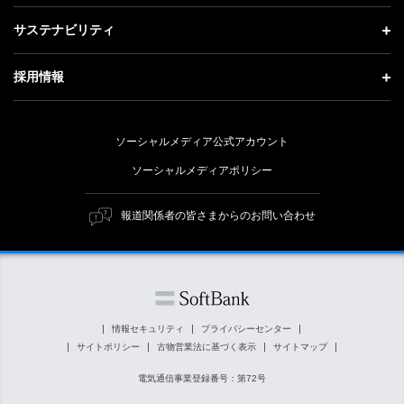
会社概要
成長戦略「Activate AI for Society」
投資家情報 トップ
記者説明会
サステナビリティ
事業紹介
技術戦略
経営方針
ソフトバンクニュース
サステナビリティ トップ
ガバナンス
採用情報
人材戦略
IRライブラリー
トップメッセージ
社会貢献活動
採用情報 トップ
財務情報
ESG方針・体制
ソーシャルメディア公式アカウント
公開情報
新卒採用
個人投資家の皆さまへ
ソーシャルメディアポリシー
価値創造プロセス
キャリア採用
株式と社債について
マテリアリティ（重要課題）
報道関係者の皆さまからのお問い合わせ
障がい者採用
コーポレート・ガバナンス
ESGの主な取り組み
ソフトバンク クルー採用
IRニュース
ESG関連資料
外部評価・イニシアチブ
情報セキュリティ
プライバシーセンター
サイトポリシー
古物営業法に基づく表示
サイトマップ
社会貢献活動
電気通信事業登録番号：第72号