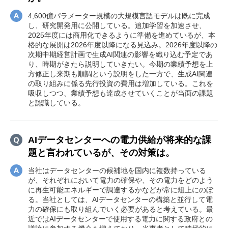
4,600億パラメーター規模の大規模言語モデルは既に完成
し、研究開発用に公開している。追加学習を加速させ、
2025年度には商用化できるように準備を進めているが、本
格的な展開は2026年度以降になる見込み。2026年度以降の
次期中期経営計画で生成AI関連の影響を織り込む予定であ
り、時期がきたら説明していきたい。今期の業績予想を上
方修正し来期も順調という説明をした一方で、生成AI関連
の取り組みに係る先行投資の費用は増加している。これを
吸収しつつ、業績予想も達成させていくことが当面の課題
と認識している。
AIデータセンターへの電力供給が将来的な課
題と言われているが、その対策は。
当社はデータセンターの候補地を国内に複数持っている
が、それぞれにおいて電力の確保や、その電力をどのよう
に再生可能エネルギーで調達するかなどが常に俎上にのぼ
る。当社としては、AIデータセンターの構築と並行して電
力の確保にも取り組んでいく必要があると考えている。最
近ではAIデータセンターで使用する電力に関する政府との