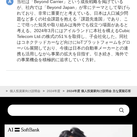
当社は「Beyond Carrier」という成長戦略を掲げている
が、社内では「Beyond Japan」が常にテーマとして挙げら
れており、非常に重要だと考えている。日本は人口減少問
題など多くの社会課題を抱える「課題先進国」であり、こ
こで培った知見や取り組みは海外でも役立つ場面があると
考える。2024年3月にはアイルランドに本社を構えるCubic
Telecom Ltd.の株式の51％を取得し、子会社化した。同社
はコネクテッドカーなど向けにIoTプラットフォームをグロ
ーバル展開しており、今後は日本の自動車メーカーとの連
携も活用しながら事業の拡大を目指す。引き続き、海外で
の事業機会を積極的に追求していく方針。
まへ
個人投資家向け説明会
2024年度
2024年度 個人投資家向け説明会 主な質疑応答
Conduct
Submit
a
search