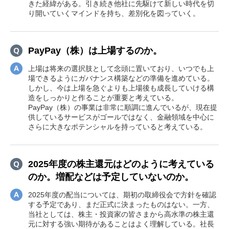
きた経緯がある。引き続き他社に先駆けて新しい時代を切
り開いていくマインドを持ち、差別化を図っていく。
PayPay（株）は上場するのか。
上場は将来の選択肢として念頭に置いており、いつでも上
場できるようにガバナンス構築などの準備を進めている。
しかし、今は上場を急ぐよりも上場後も成長していける構
造をしっかりと作ることが重要と考えている。
PayPay（株）の事業は非常に順調に進んでいるが、現在提
供しているサービスがゴールではなく、金融領域を中心に
さらに大きなポテンシャルを持っていると考えている。
2025年度の株主還元はどのように考えている
のか。増配などは予定していないのか。
2025年度の配当については、期初の取締役会で方針を確認
する予定であり、まだ正式に決まったものはない。一方、
当社としては、株主・投資家の皆さまから高水準の株主還
元に対する強い期待があることはよく理解している。社長