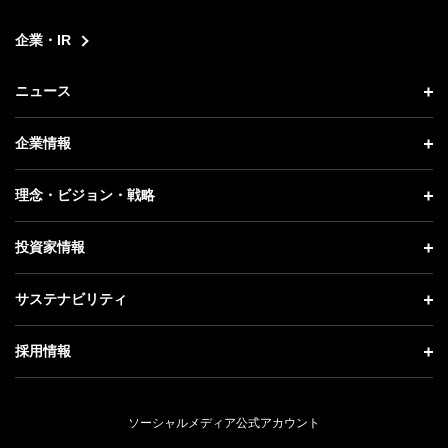
企業・IR
ニュース
ニュース トップ
企業情報
プレスリリース
企業情報 トップ
理念・ビジョン・戦略
お知らせ
社長メッセージ
理念・ビジョン・戦略 トップ
投資家情報
更新情報
会社概要
成長戦略「Activate AI for Society」
投資家情報 トップ
記者説明会
サステナビリティ
事業紹介
技術戦略
経営方針
ソフトバンクニュース
サステナビリティ トップ
ガバナンス
採用情報
人材戦略
IRライブラリー
トップメッセージ
社会貢献活動
採用情報 トップ
財務情報
ESG方針・体制
ソーシャルメディア公式アカウント
公開情報
新卒採用