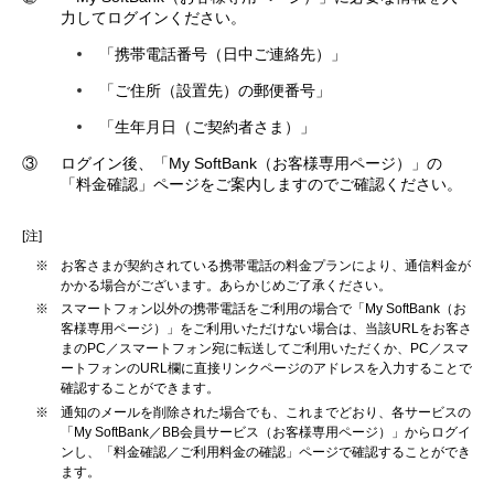
力してログインください。
「携帯電話番号（日中ご連絡先）」
「ご住所（設置先）の郵便番号」
「生年月日（ご契約者さま）」
③
ログイン後、「My SoftBank（お客様専用ページ）」の
「料金確認」ページをご案内しますのでご確認ください。
[注]
※
お客さまが契約されている携帯電話の料金プランにより、通信料金が
かかる場合がございます。あらかじめご了承ください。
※
スマートフォン以外の携帯電話をご利用の場合で「My SoftBank（お
客様専用ページ）」をご利用いただけない場合は、当該URLをお客さ
まのPC／スマートフォン宛に転送してご利用いただくか、PC／スマ
ートフォンのURL欄に直接リンクページのアドレスを入力することで
確認することができます。
※
通知のメールを削除された場合でも、これまでどおり、各サービスの
「My SoftBank／BB会員サービス（お客様専用ページ）」からログイ
ンし、「料金確認／ご利用料金の確認」ページで確認することができ
ます。