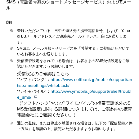
SMS（電話番号宛のショートメッセージサービス）およびEメー
ル
[注]
※
登録いただいている「日中の連絡先の携帯電話番号」および「Yaho
o! BBメールアドレス／ご連絡先メールアドレス」宛にお送りしま
す。
※
SMSは、メールお知らせサービスを「希望する」に登録いただいて
いるお客さまへお送りします。
※
受信拒否設定をされている場合は、お客さまのSMS受信設定をご確
認いただきますようお願いします。
受信設定のご確認はこちら
“ソフトバンク”：
https://www.softbank.jp/mobile/support/an
tispam/settings/whiteblack/
“ワイモバイル”：
http://www.ymobile.jp/support/relief/troubl
e_sms/
（“ソフトバンク”および“ワイモバイル”の携帯電話以外のS
MS受信設定に関する詳細につきましては、ご契約中の携帯
電話会社にご確認ください。）
※
通知の登録、または停止を希望される場合は、以下の「配信登録／停
止方法」を確認の上、設定いただきますようお願いします。