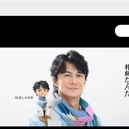
日
Conduc
a
search