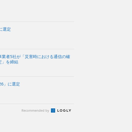
」に選定
事業者5社が「災害時における通信の確
定」を締結
26」に選定
Recommended by