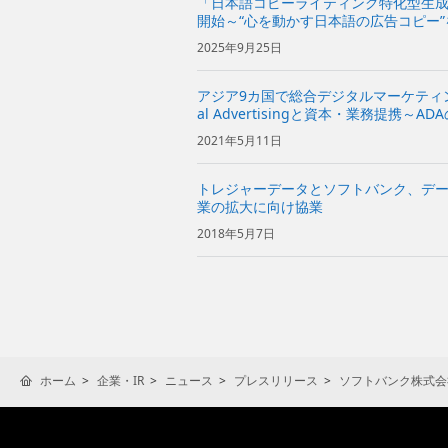
「日本語コピーライティング特化型生成
開始～“心を動かす日本語の広告コピー
グ領域でのさまざまな活用を目指す～
2025年9月25日
アジア9カ国で総合デジタルマーケティング事
al Advertisingと資本・業務提携
ータ・AI事業における知見を活用して
2021年5月11日
事業展開を加速～...
トレジャーデータとソフトバンク、デ
業の拡大に向け協業
2018年5月7日
ホーム
企業・IR
ニュース
プレスリリース
ソフトバンク株式会