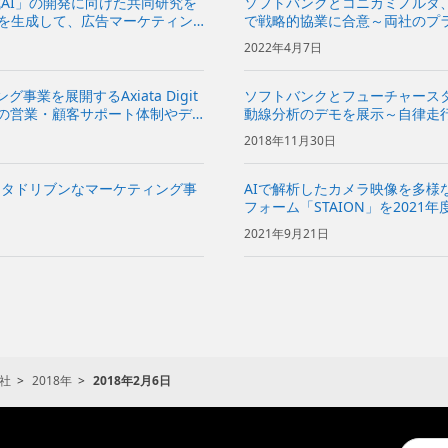
AI」の開発に向けた共同研究を
ソフトバンクとコニカミノルタ、
”を生成して、広告マーケティン
で戦略的協業に合意～両社のプ
用途に応じて最適なAIモデルや
2022年4月7日
業を展開するAxiata Digit
ソフトバンクとフューチャース
～ADAの営業・顧客サポート体制やデ
動線分析のデモを展示～自律走
、アジアにおけるソフトバンクの
に合った広告を提案～
2018年11月30日
ータドリブンなマーケティング事
AIで解析したカメラ映像を多様
フォーム「STAION」を2021
きるサービスやカメラなどの提供
2021年9月21日
社
2018年
2018年2月6日
Conduc