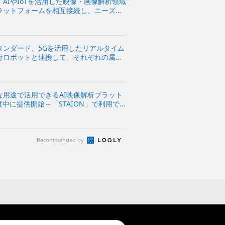
AIやIoTを活用した映像・画像解析領域
ラットフォームを相互接続し、ニーズや
デバイスを利用可能に～
タンダード、5Gを活用したリアルタイム
行ロボットと連携して、それぞれの属性
な用途で活用できるAI映像解析プラット
年度中に提供開始～「STAION」で利用で
・開発企業を9月21日から募集～
Recommended by
t