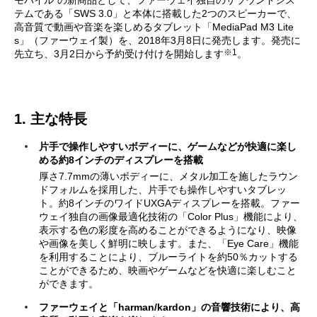
モバイル”の新商品として、ファーウェイ独自のサラウンドシス
テムである「SWS 3.0」と本体に搭載した2つのスピーカーで、
高音質で動画や音楽を楽しめるタブレット「MediaPad M3 Lite
s」（ファーウェイ製）を、2018年3月8日に発売します。発売に
※1
先立ち、3月2日から予約受け付けを開始します
。
1. 主な特長
片手で操作しやすいボディーに、ゲームなどが快適に楽し
める約8インチのディスプレーを搭載
厚さ7.7mmの薄いボディーに、メタル加工を施したラウン
ドフォルムを採用した、片手でも操作しやすいタブレッ
ト。約8インチのワイドUXGAディスプレーを搭載。ファー
ウェイ独自の画像最適化技術の「Color Plus」機能により、
表示する色の彩度を高めることができるようになり、映像
や画像を美しく鮮明に映します。また、「Eye Care」機能
を利用することにより、ブルーライトを約50％カットする
ことができるため、映画やゲームなどを快適に楽しむこと
ができます。
ファーウェイと「harman/kardon」の音響技術により、高