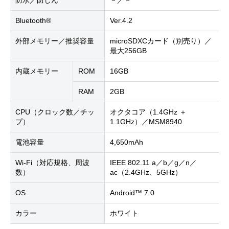
防水／防じん
－／－
Bluetooth®
Ver.4.2
外部メモリー／推奨容量
microSDXCカード（別売り）／
最大256GB
内蔵メモリー
ROM
16GB
RAM
2GB
CPU（クロック数／チッ
オクタコア（1.4GHz ＋
プ）
1.1GHz）／MSM8940
電池容量
4,650mAh
Wi-Fi（対応規格、周波
IEEE 802.11 a／b／g／n／
数）
ac（2.4GHz、5GHz）
OS
Android™ 7.0
カラー
ホワイト