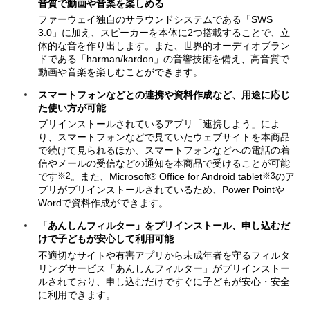
音質で動画や音楽を楽しめる
ファーウェイ独自のサラウンドシステムである「SWS
3.0」に加え、スピーカーを本体に2つ搭載することで、立
体的な音を作り出します。また、世界的オーディオブラン
ドである「harman/kardon」の音響技術を備え、高音質で
動画や音楽を楽しむことができます。
スマートフォンなどとの連携や資料作成など、用途に応じ
た使い方が可能
プリインストールされているアプリ「連携しよう」によ
り、スマートフォンなどで見ていたウェブサイトを本商品
で続けて見られるほか、スマートフォンなどへの電話の着
信やメールの受信などの通知を本商品で受けることが可能
※2
※3
です
。また、Microsoft® Office for Android tablet
のア
プリがプリインストールされているため、Power Pointや
Wordで資料作成ができます。
「あんしんフィルター」をプリインストール、申し込むだ
けで子どもが安心して利用可能
不適切なサイトや有害アプリから未成年者を守るフィルタ
リングサービス「あんしんフィルター」がプリインストー
ルされており、申し込むだけですぐに子どもが安心・安全
に利用できます。