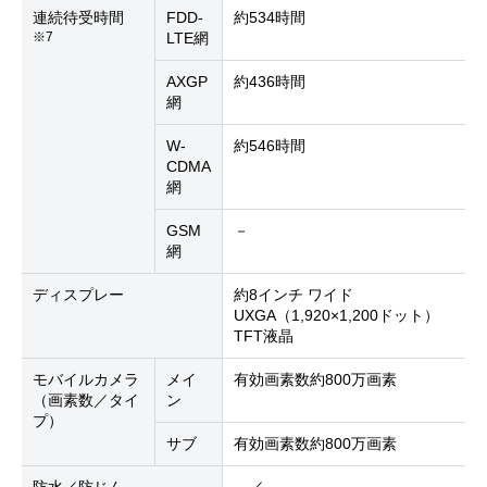
連続待受時間
FDD-
約534時間
※7
LTE網
AXGP
約436時間
網
W-
約546時間
CDMA
網
GSM
－
網
ディスプレー
約8インチ ワイド
UXGA（1,920×1,200ドット）
TFT液晶
モバイルカメラ
メイ
有効画素数約800万画素
（画素数／タイ
ン
プ）
サブ
有効画素数約800万画素