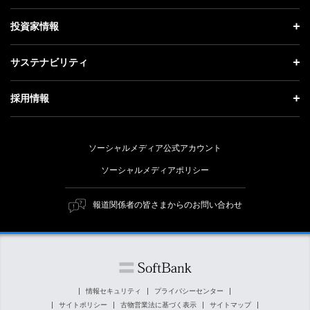
お知らせ
社長メッセージ
理念・ビジョン・戦略 トップ
投資家情報
更新情報
会社概要
成長戦略「Activate AI for Society」
投資家情報 トップ
記者説明会
サステナビリティ
事業紹介
技術戦略
経営方針
ソフトバンクニュース
サステナビリティ トップ
ガバナンス
採用情報
人材戦略
IRライブラリー
トップメッセージ
社会貢献活動
採用情報 トップ
財務情報
ESG方針・体制
ソーシャルメディア公式アカウント
公開情報
新卒採用
個人投資家の皆さまへ
ソーシャルメディアポリシー
価値創造プロセス
キャリア採用
株式と社債について
マテリアリティ（重要課題）
報道関係者の皆さまからのお問い合わせ
障がい者採用
コーポレート・ガバナンス
ESGの主な取り組み
ソフトバンク クルー採用
IRニュース
ESG関連資料
外部評価・イニシアチブ
情報セキュリティ
プライバシーセンター
サイトポリシー
古物営業法に基づく表示
サイトマップ