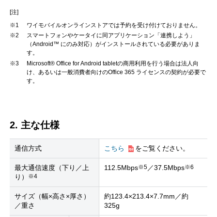
[注]
※1
ワイモバイルオンラインストアでは予約を受け付けておりません。
※2
スマートフォンやケータイに同アプリケーション「連携しよう」
（Android™ にのみ対応）がインストールされている必要がありま
す。
※3
Microsoft® Office for Android tabletの商用利用を行う場合は法人向
け、あるいは一般消費者向けのOffice 365 ライセンスの契約が必要で
す。
2. 主な仕様
通信方式
こちら
をご覧ください。
※5
※6
最大通信速度（下り／上
112.5Mbps
／37.5Mbps
※4
り）
サイズ（幅×高さ×厚さ）
約123.4×213.4×7.7mm／約
／重さ
325g