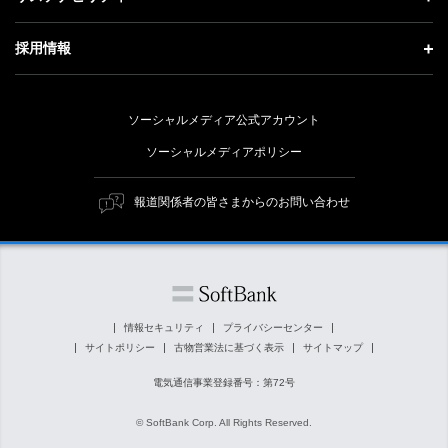
事業紹介
技術戦略
経営方針
ソフトバンクニュース
サステナビリティ トップ
ガバナンス
採用情報
人材戦略
IRライブラリー
トップメッセージ
社会貢献活動
採用情報 トップ
財務情報
ESG方針・体制
ソーシャルメディア公式アカウント
公開情報
新卒採用
個人投資家の皆さまへ
ソーシャルメディアポリシー
価値創造プロセス
キャリア採用
株式と社債について
マテリアリティ（重要課題）
報道関係者の皆さまからのお問い合わせ
障がい者採用
コーポレート・ガバナンス
ESGの主な取り組み
ソフトバンク クルー採用
IRニュース
ESG関連資料
外部評価・イニシアチブ
情報セキュリティ
プライバシーセンター
サイトポリシー
古物営業法に基づく表示
サイトマップ
社会貢献活動
電気通信事業登録番号：第72号
© SoftBank Corp. All Rights Reserved.