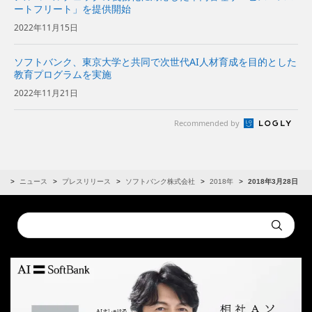
ートフリート」を提供開始
2022年11月15日
ソフトバンク、東京大学と共同で次世代AI人材育成を目的とした
教育プログラムを実施
2022年11月21日
Recommended by
R
ニュース
プレスリリース
ソフトバンク株式会社
2018年
2018年3月28日
Conduct
Submit
a
search