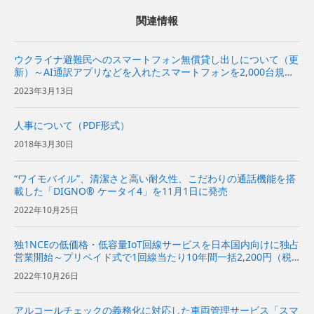
関連情報
ウクライナ避難民へのスマートフォン無償貸し出しについて（更
新）～AI通訳アプリなどを入れたスマートフォンを2,000台規模
提供～
2023年3月13日
人事について（PDF形式）
2018年3月30日
“ワイモバイル”、清潔さと高い耐久性、こだわりの通話機能を搭
載した「DIGNO® ケータイ4」を11月1日に発売
2022年10月25日
独1NCEの低価格・低容量IoT回線サービスを日本国内向けに独占
営業開始～プリペイド式で1回線当たり10年間一括2,200円（税
込／500MBまで）で提供～
2022年10月26日
アルコールチェックの義務化に対応した車両管理サービス「スマ