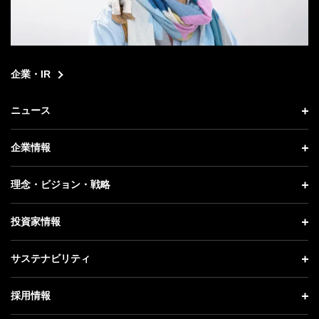
企業・IR
ニュース
ニュース トップ
企業情報
プレスリリース
企業情報 トップ
理念・ビジョン・戦略
お知らせ
社長メッセージ
理念・ビジョン・戦略 トップ
投資家情報
更新情報
会社概要
成長戦略「Activate AI for Society」
投資家情報 トップ
記者説明会
サステナビリティ
事業紹介
技術戦略
経営方針
ソフトバンクニュース
サステナビリティ トップ
ガバナンス
採用情報
人材戦略
IRライブラリー
トップメッセージ