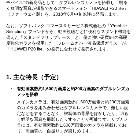
モバイル”の新商品として、ダブルレンズカメラを搭載し、明る
く鮮明な写真が撮影できるスマートフォン「HUAWEI P20 lite」
（ファーウェイ製）を、2018年6月中旬以降に発売します。
なお、ソフトバンク コマース＆サービス株式会社の「Y!mobile
Selection」ブランドから、動画視聴などに便利なスタンド機能を
備えた「スタンドフリップケース」と、傷に強い硬度9Hの高硬
度強化ガラスを採用した「フレームカバー液晶保護ガラス」が、
「HUAWEI P20 lite」の発売に合わせて発売されます。
1. 主な特長（予定）
有効画素数約1,600万画素と約200万画素のダブルレンズカ
メラを搭載
メインカメラは、有効画素数約1,600万画素と約200万画素
のカメラを組み合わせたダブルレンズカメラで、難しい設
定などをすることなく、被写体の背景をぼかしたり、明る
く鮮明な写真を撮影したりすることが可能です。サブカメ
ラには、有効画素数約1,600万画素のカメラを搭載してお
り、高画質の「自撮り」が楽しめます。