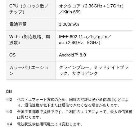
CPU（クロック数／
オクタコア（2.36GHz＋1.7GHz）
チップ）
／Kirin 659
電池容量
3,000mAh
Wi-Fi（対応規格、周
IEEE 802.11 a／b／g／n／
波数）
ac（2.4GHz、5GHz）
OS
Android™ 8.0
カラーバリエーショ
クラインブルー、ミッドナイトブラ
ン
ック、サクラピンク
[注]
※2
ベストエフォート方式のため、回線の混雑状況や通信環境などによ
り、通信速度が低下または通信できなくなる場合があります。
※3
全国主要都市で提供中です。ご利用のエリアによって、最大通信速度
は異なります。
※4
電波状況や使用環境により変動します。