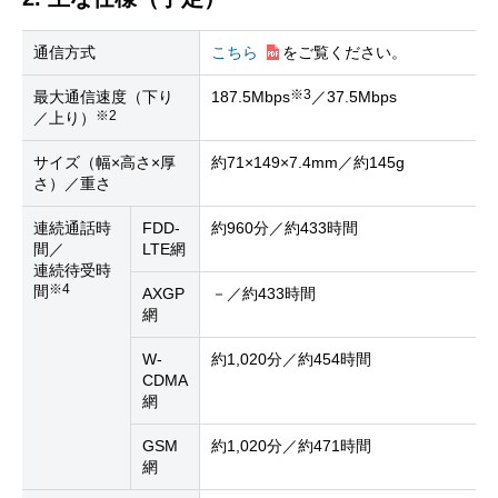
通信方式
こちら
をご覧ください。
※3
最大通信速度（下り
187.5Mbps
／37.5Mbps
※2
／上り）
サイズ（幅×高さ×厚
約71×149×7.4mm／約145g
さ）／重さ
連続通話時
FDD-
約960分／約433時間
間／
LTE網
連続待受時
※4
間
AXGP
－／約433時間
網
W-
約1,020分／約454時間
CDMA
網
GSM
約1,020分／約471時間
網