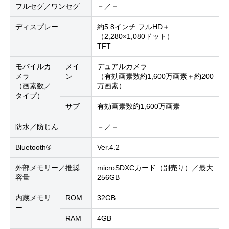
フルセグ／ワンセグ
－／－
ディスプレー
約5.8インチ フルHD＋
（2,280×1,080ドット）
TFT
モバイルカ
メイ
デュアルカメラ
メラ
ン
（有効画素数約1,600万画素＋約200
（画素数／
万画素）
タイプ）
サブ
有効画素数約1,600万画素
防水／防じん
－／－
Bluetooth®
Ver.4.2
外部メモリー／推奨
microSDXCカード（別売り）／最大
容量
256GB
内蔵メモリ
ROM
32GB
ー
RAM
4GB