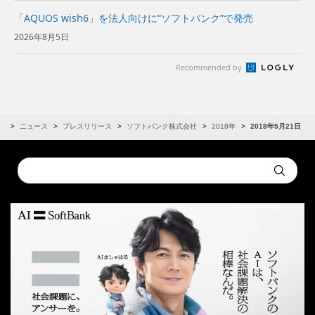
「AQUOS wish6」を法人向けに“ソフトバンク”で発売
2026年8月5日
Recommended by
R
ニュース
プレスリリース
ソフトバンク株式会社
2018年
2018年5月21日
Conduct
Submit
a
search