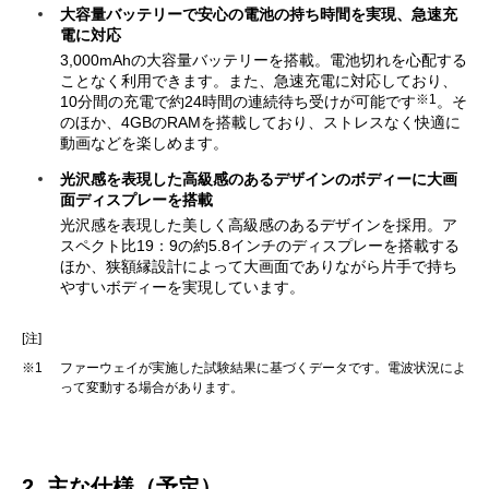
大容量バッテリーで安心の電池の持ち時間を実現、急速充
電に対応
3,000mAhの大容量バッテリーを搭載。電池切れを心配する
ことなく利用できます。また、急速充電に対応しており、
※1
10分間の充電で約24時間の連続待ち受けが可能です
。そ
のほか、4GBのRAMを搭載しており、ストレスなく快適に
動画などを楽しめます。
光沢感を表現した高級感のあるデザインのボディーに大画
面ディスプレーを搭載
光沢感を表現した美しく高級感のあるデザインを採用。ア
スペクト比19：9の約5.8インチのディスプレーを搭載する
ほか、狭額縁設計によって大画面でありながら片手で持ち
やすいボディーを実現しています。
[注]
※1
ファーウェイが実施した試験結果に基づくデータです。電波状況によ
って変動する場合があります。
2. 主な仕様（予定）