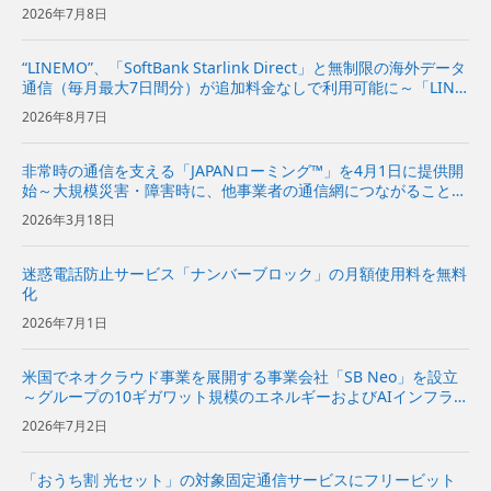
2026年7月8日
“LINEMO”、「SoftBank Starlink Direct」と無制限の海外データ
通信（毎月最大7日間分）が追加料金なしで利用可能に～「LINE
MOベストプラン」と「LINEMOベストプランV」が、国内外で
2026年8月7日
より安心・快適に～ | 企...
非常時の通信を支える「JAPANローミング™」を4月1日に提供開
始～大規模災害・障害時に、他事業者の通信網につながることで
一部通信の代替が可能に～
2026年3月18日
迷惑電話防止サービス「ナンバーブロック」の月額使用料を無料
化
2026年7月1日
米国でネオクラウド事業を展開する事業会社「SB Neo」を設立
～グループの10ギガワット規模のエネルギーおよびAIインフラを
基に、米国の企業向けにネオクラウドサービスを提供～
2026年7月2日
「おうち割 光セット」の対象固定通信サービスにフリービット