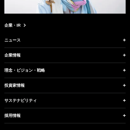
企業・IR
ニュース
ニュース トップ
企業情報
プレスリリース
企業情報 トップ
理念・ビジョン・戦略
お知らせ
社長メッセージ
理念・ビジョン・戦略 トップ
投資家情報
更新情報
会社概要
成長戦略「Activate AI for Society」
投資家情報 トップ
記者説明会
サステナビリティ
事業紹介
技術戦略
経営方針
ソフトバンクニュース
サステナビリティ トップ
ガバナンス
採用情報
人材戦略
IRライブラリー
トップメッセージ
社会貢献活動
採用情報 トップ