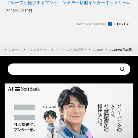
グループが提供するマンション全戸一括型インターネットサービ
スを追加～居住者の“ソフトバンク”および“ワイモバイル”のスマ
2026年4月10日
ホ料金が割引に～
Recommended by
R
ニュース
プレスリリース
ソフトバンク株式会社
2018年
2018年5月30日
Conduct
Submit
a
search