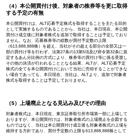
（4）本公開買付け後、対象者の株券等を更に取得
する予定の有無
本公開買付けは、ALT応募予定株式を取得することを主たる目的
として実施するものであることから、当社は、本日現在、本公開
買付け成立後に対象者株式を追加で取得することは予定しており
ません。なお、応募株券等の総数が買付予定数の上限
（613,888,888株）を超え、当社がその超える部分の全部又は一
部の買付け等を行わず、法第27条の13第5項及び府令第32条に規
定するあん分比例の方式により、株券等の買付け等に係る受渡し
その他の決済が行われることとなる結果、ALTが、ALT応募予定
株式の全てを本公開買付けにおいて当社に売却することができな
い場合であっても、本日現在、当社は、ALTより、追加で対象者
株式を取得することは予定しておりません。
（5）上場廃止となる見込み及びその理由
対象者株式は、本日現在、東京証券取引所市場第一部に上場して
おりますが、本公開買付けは、対象者株式の上場廃止を企図する
ものではなく、当社は本公開買付け成立後も対象者株式の上場を
維持する方針であり、買付予定数の上限を613,888,888株として