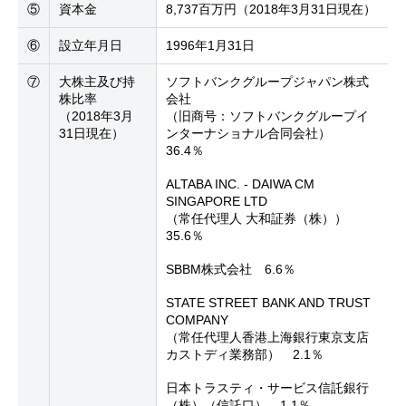
⑤
資本金
8,737百万円（2018年3月31日現在）
⑥
設立年月日
1996年1月31日
⑦
大株主及び持
ソフトバンクグループジャパン株式
株比率
会社
（2018年3月
（旧商号：ソフトバンクグループイ
31日現在）
ンターナショナル合同会社）
36.4％
ALTABA INC. - DAIWA CM
SINGAPORE LTD
（常任代理人 大和証券（株））
35.6％
SBBM株式会社 6.6％
STATE STREET BANK AND TRUST
COMPANY
（常任代理人香港上海銀行東京支店
カストディ業務部） 2.1％
日本トラスティ・サービス信託銀行
（株）（信託口） 1.1％