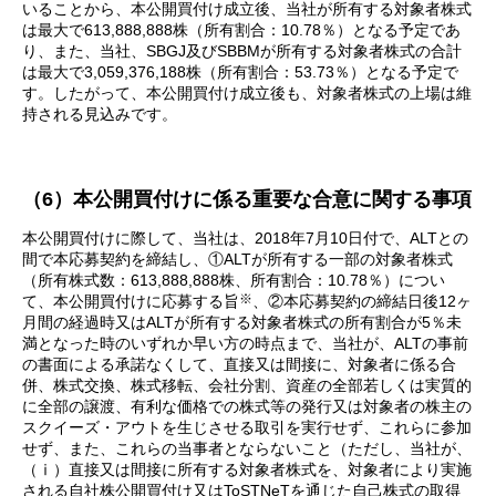
いることから、本公開買付け成立後、当社が所有する対象者株式
は最大で613,888,888株（所有割合：10.78％）となる予定であ
り、また、当社、SBGJ及びSBBMが所有する対象者株式の合計
は最大で3,059,376,188株（所有割合：53.73％）となる予定で
す。したがって、本公開買付け成立後も、対象者株式の上場は維
持される見込みです。
（6）本公開買付けに係る重要な合意に関する事項
本公開買付けに際して、当社は、2018年7月10日付で、ALTとの
間で本応募契約を締結し、①ALTが所有する一部の対象者株式
（所有株式数：613,888,888株、所有割合：10.78％）につい
※
て、本公開買付けに応募する旨
、②本応募契約の締結日後12ヶ
月間の経過時又はALTが所有する対象者株式の所有割合が5％未
満となった時のいずれか早い方の時点まで、当社が、ALTの事前
の書面による承諾なくして、直接又は間接に、対象者に係る合
併、株式交換、株式移転、会社分割、資産の全部若しくは実質的
に全部の譲渡、有利な価格での株式等の発行又は対象者の株主の
スクイーズ・アウトを生じさせる取引を実行せず、これらに参加
せず、また、これらの当事者とならないこと（ただし、当社が、
（ⅰ）直接又は間接に所有する対象者株式を、対象者により実施
される自社株公開買付け又はToSTNeTを通じた自己株式の取得