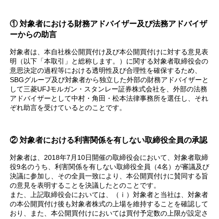
① 対象者における財務アドバイザー及び法務アドバイザ
ーからの助言
対象者は、本自社株公開買付け及び本公開買付けに対する意見表
明（以下「本取引」と総称します。）に関する対象者取締役会の
意思決定の過程等における透明性及び合理性を確保するため、
SBGグループ及び対象者から独立した外部の財務アドバイザーと
して三菱UFJモルガン・スタンレー証券株式会社を、外部の法務
アドバイザーとして中村・角田・松本法律事務所を選任し、それ
ぞれ助言を受けているとのことです。
② 対象者における利害関係を有しない取締役全員の承認
対象者は、2018年7月10日開催の取締役会において、対象者取締
役9名のうち、利害関係を有しない取締役全員（4名）が審議及び
決議に参加し、その全員一致により、本公開買付けに賛同する旨
の意見を表明することを決議したとのことです。
また、上記取締役会においては、（ⅰ）対象者と当社は、対象者
の本公開買付け後も対象者株式の上場を維持することを確認して
おり、また、本公開買付けにおいては買付予定数の上限が設定さ