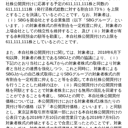
社株公開買付けに応募する予定の611,111,111株と同数の
611,111,111株（発行済株式総数に対する割合10.73％）を上限
とすることを決議しているとのことです。なお、対象者は、
（ⅰ）SBGを親会社とする企業集団（以下「SBGグループ」とい
います。）の対象者株式の所有割合を一定程度に抑え、対象者の
上場会社としての独立性を維持すること、及び（ⅱ）対象者が有
する余剰現預金の額等を勘案し、本自社株公開買付けの上限を
611,111,111株としているとのことです。
また、本自社株公開買付けに関しては、対象者は、2018年6月下
旬以降、対象者の株主であるSBGJとの間の協議により、（ⅰ）
下記のとおり当社によるALTからの対象者株式の取得により対象
者と当社との連携を強化しつつ、これと同時に、対象者による
SBGJからの自己株式取得によりSBGグループの対象者株式の所
有割合を一定程度に抑えること等を企図して本自社株公開買付け
を行うこととした経緯のほか、（ⅱ）両公開買付けの公開買付価
格を同額とすることで対象者株主における無用の混乱を回避する
ことができることを考慮し、SBGJとの間で、本自社株公開買付
価格については、本公開買付けにおける対象者株式1株当たりの
買付け等の価格（以下「本公開買付価格」といいます。）と同額
とし、東京証券取引所市場第一部における本自社株公開買付けの
公表日である2018年7月10日の前営業日である2018年7月9日の
対象者株式の終値とすることで合意に至ったとのことです。対象