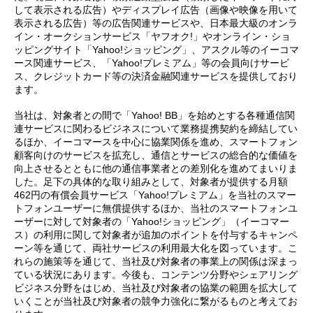
して表示される広告）やディスプレイ広告（画像や映像を用いて
表示される広告）等の広告関連サービスや、日本最大級のオンラ
イン・オークションサービス「ヤフオク!」やオンライン・ショ
ッピングサイト「Yahoo!ショッピング」、アスクル等のイーコマ
ース関連サービス、「Yahoo!プレミアム」等の会員向けサービ
ス、クレジットカード等の決済金融関連サービスを提供しており
ます。
当社は、対象者との間で「Yahoo! BB」を始めとする各種通信関
連サービスに関わるビジネスについて業務提携契約を締結してい
るほか、イーコマースを中心に協業関係を進め、スマートフォン
顧客向けのサービスを拡充し、通信とサービスの総合的な価値を
向上させるとともに他の通信事業者との差別化を進めてまいりま
した。足下の具体的な取り組みとして、対象者が提供する月額
462円の有償会員サービス「Yahoo!プレミアム」を当社のスマー
トフォンユーザーに無償提供するほか、当社のスマートフォンユ
ーザーに対して対象者の「Yahoo!ショッピング」（イーコマー
ス）の利用に関して対象者が追加のポイントを付与するキャンペ
ーン等を通じて、両社サービスの利用最大化を図っています。こ
れらの施策等を通じて、当社及び対象者の事業上の関係は深まっ
ている状況にあります。今後も、コンテンツ分野やシェアリング
ビジネス分野をはじめ、当社及び対象者の協業の範囲を拡大して
いくことが当社及び対象者の競争力強化に繋がるものと考えてお