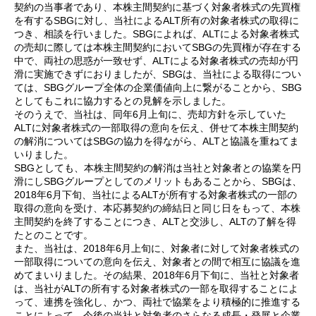
契約の当事者であり、本株主間契約に基づく対象者株式の先買権
を有するSBGに対し、当社によるALT所有の対象者株式の取得に
つき、相談を行いました。SBGによれば、ALTによる対象者株式
の売却に際しては本株主間契約においてSBGの先買権が存在する
中で、両社の思惑が一致せず、ALTによる対象者株式の売却が円
滑に実施できずにおりましたが、SBGは、当社による取得につい
ては、SBGグループ全体の企業価値向上に繋がることから、SBG
としてもこれに協力するとの見解を示しました。
そのうえで、当社は、同年6月上旬に、売却方針を示していた
ALTに対象者株式の一部取得の意向を伝え、併せて本株主間契約
の解消についてはSBGの協力を得ながら、ALTと協議を重ねてま
いりました。
SBGとしても、本株主間契約の解消は当社と対象者との協業を円
滑にしSBGグループとしてのメリットもあることから、SBGは、
2018年6月下旬、当社によるALTが所有する対象者株式の一部の
取得の意向を受け、本応募契約の締結日と同じ日をもって、本株
主間契約を終了することにつき、ALTと交渉し、ALTの了解を得
たとのことです。
また、当社は、2018年6月上旬に、対象者に対して対象者株式の
一部取得についての意向を伝え、対象者との間で相互に協議を進
めてまいりました。その結果、2018年6月下旬に、当社と対象者
は、当社がALTの所有する対象者株式の一部を取得することによ
って、連携を強化し、かつ、両社で協業をより積極的に推進する
ことによって、今後の当社と対象者のさらなる成長・発展と企業