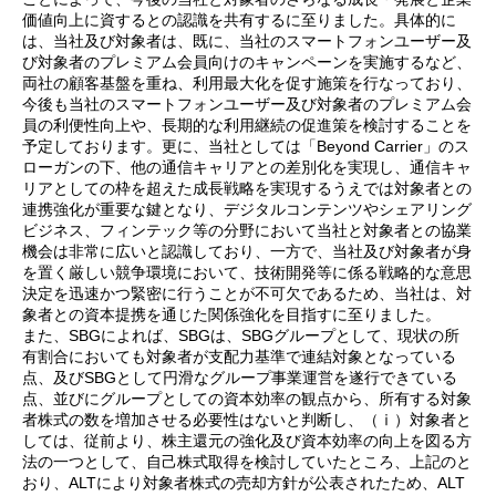
価値向上に資するとの認識を共有するに至りました。具体的に
は、当社及び対象者は、既に、当社のスマートフォンユーザー及
び対象者のプレミアム会員向けのキャンペーンを実施するなど、
両社の顧客基盤を重ね、利用最大化を促す施策を行なっており、
今後も当社のスマートフォンユーザー及び対象者のプレミアム会
員の利便性向上や、長期的な利用継続の促進策を検討することを
予定しております。更に、当社としては「Beyond Carrier」のス
ローガンの下、他の通信キャリアとの差別化を実現し、通信キャ
リアとしての枠を超えた成長戦略を実現するうえでは対象者との
連携強化が重要な鍵となり、デジタルコンテンツやシェアリング
ビジネス、フィンテック等の分野において当社と対象者との協業
機会は非常に広いと認識しており、一方で、当社及び対象者が身
を置く厳しい競争環境において、技術開発等に係る戦略的な意思
決定を迅速かつ緊密に行うことが不可欠であるため、当社は、対
象者との資本提携を通じた関係強化を目指すに至りました。
また、SBGによれば、SBGは、SBGグループとして、現状の所
有割合においても対象者が支配力基準で連結対象となっている
点、及びSBGとして円滑なグループ事業運営を遂行できている
点、並びにグループとしての資本効率の観点から、所有する対象
者株式の数を増加させる必要性はないと判断し、（ⅰ）対象者と
しては、従前より、株主還元の強化及び資本効率の向上を図る方
法の一つとして、自己株式取得を検討していたところ、上記のと
おり、ALTにより対象者株式の売却方針が公表されたため、ALT