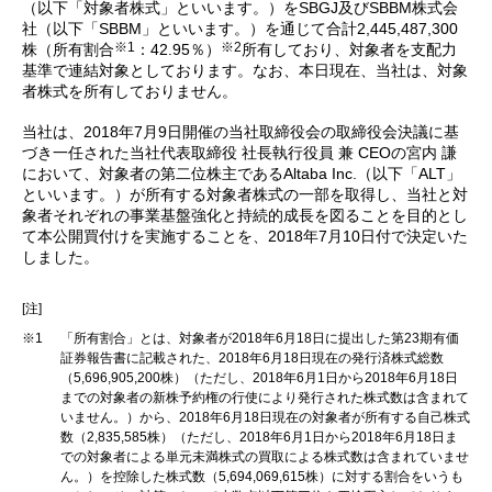
（以下「対象者株式」といいます。）をSBGJ及びSBBM株式会
社（以下「SBBM」といいます。）を通じて合計2,445,487,300
※1
※2
株（所有割合
：42.95％）
所有しており、対象者を支配力
基準で連結対象としております。なお、本日現在、当社は、対象
者株式を所有しておりません。
当社は、2018年7月9日開催の当社取締役会の取締役会決議に基
づき一任された当社代表取締役 社長執行役員 兼 CEOの宮内 謙
において、対象者の第二位株主であるAltaba Inc.（以下「ALT」
といいます。）が所有する対象者株式の一部を取得し、当社と対
象者それぞれの事業基盤強化と持続的成長を図ることを目的とし
て本公開買付けを実施することを、2018年7月10日付で決定いた
しました。
[注]
※1
「所有割合」とは、対象者が2018年6月18日に提出した第23期有価
証券報告書に記載された、2018年6月18日現在の発行済株式総数
（5,696,905,200株）（ただし、2018年6月1日から2018年6月18日
までの対象者の新株予約権の行使により発行された株式数は含まれて
いません。）から、2018年6月18日現在の対象者が所有する自己株式
数（2,835,585株）（ただし、2018年6月1日から2018年6月18日ま
での対象者による単元未満株式の買取による株式数は含まれていませ
ん。）を控除した株式数（5,694,069,615株）に対する割合をいうも