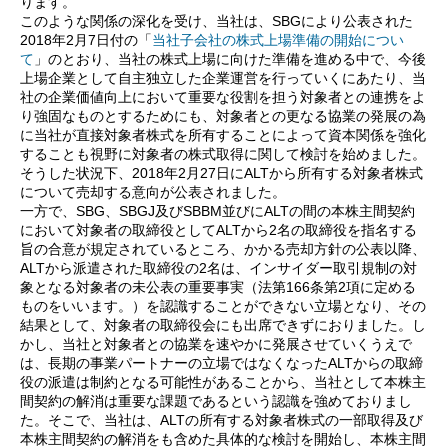
ります。
このような関係の深化を受け、当社は、SBGにより公表された
2018年2月7日付の「
当社子会社の株式上場準備の開始につい
て
」のとおり、当社の株式上場に向けた準備を進める中で、今後
上場企業として自主独立した企業運営を行っていくにあたり、当
社の企業価値向上において重要な役割を担う対象者との連携をよ
り強固なものとするためにも、対象者との更なる協業の発展の為
に当社が直接対象者株式を所有することによって資本関係を強化
することも視野に対象者の株式取得に関して検討を始めました。
そうした状況下、2018年2月27日にALTから所有する対象者株式
について売却する意向が公表されました。
一方で、SBG、SBGJ及びSBBM並びにALTの間の本株主間契約
において対象者の取締役としてALTから2名の取締役を指名する
旨の合意が規定されているところ、かかる売却方針の公表以降、
ALTから派遣された取締役の2名は、インサイダー取引規制の対
象となる対象者の未公表の重要事実（法第166条第2項に定める
ものをいいます。）を認識することができない立場となり、その
結果として、対象者の取締役会にも出席できずにおりました。し
かし、当社と対象者との協業を速やかに発展させていくうえで
は、長期の事業パートナーの立場ではなくなったALTからの取締
役の派遣は制約となる可能性があることから、当社として本株主
間契約の解消は重要な課題であるという認識を強めておりまし
た。そこで、当社は、ALTの所有する対象者株式の一部取得及び
本株主間契約の解消をも含めた具体的な検討を開始し、本株主間