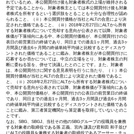
れているため、本公開買付け後も対象者株式の上場が維持される
予定であることから、対象者株主としては本公開買付け後も対象
者株式を所有するという選択肢をとることも十分な合理性が認め
られること、（ⅱ）本公開買付価格が当社とALTの合意により決
定された価格であること、（ⅲ）2018年2月27日にALTから所有
する対象者株式について売却する意向が公表されて以降、対象者
株価が下落傾向にある中、本公開買付価格が、本公開買付けの公
表日の前営業日の終値であり、同日までの過去1ヶ月間、過去3ヶ
月間及び過去6ヶ月間の終値単純平均値と比較するとディスカウ
ントされた価格であることに鑑み、対象者株主が本公開買付けに
応募するか否かについては、中立の立場をとり、対象者株主の判
断に委ねる旨を、併せて決議したとのことです。また、対象者
は、本公開買付けに関する意見表明を行うに当たり、（ⅰ）本公
開買付価格が当社とALTの合意により決定された価格であるこ
と、（ⅱ）2018年2月27日にALTから所有する対象者株式につい
て売却する意向が公表されて以降、対象者株価が下落傾向にある
中、本公開買付価格が、本公開買付けの公表日の前営業日の終値
であり、同日までの過去1ヶ月間、過去3ヶ月間及び過去6ヶ月間
の終値単純平均値と比較するとディスカウントされた価格である
ことに鑑み、第三者算定機関から算定書を取得していないとのこ
とです。
なお、SBG、SBGJ、当社その他のSBGグループの役職員を兼務
する対象者の取締役である孫 正義、宮内 謙及び君和田 和子並び
にALTの役職員を兼務する対象者の取締役であるアーサー・チョ