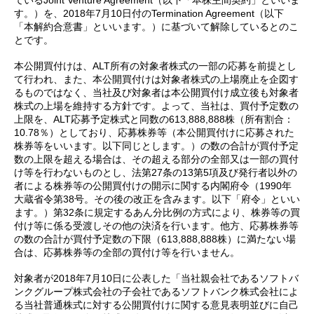
す。）を、2018年7月10日付のTermination Agreement（以下
「本解約合意書」といいます。）に基づいて解除しているとのこ
とです。
本公開買付けは、ALT所有の対象者株式の一部の応募を前提とし
て行われ、また、本公開買付けは対象者株式の上場廃止を企図す
るものではなく、当社及び対象者は本公開買付け成立後も対象者
株式の上場を維持する方針です。よって、当社は、買付予定数の
上限を、ALT応募予定株式と同数の613,888,888株（所有割合：
10.78％）としており、応募株券等（本公開買付けに応募された
株券等をいいます。以下同じとします。）の数の合計が買付予定
数の上限を超える場合は、その超える部分の全部又は一部の買付
け等を行わないものとし、法第27条の13第5項及び発行者以外の
者による株券等の公開買付けの開示に関する内閣府令（1990年
大蔵省令第38号。その後の改正を含みます。以下「府令」といい
ます。）第32条に規定するあん分比例の方式により、株券等の買
付け等に係る受渡しその他の決済を行います。他方、応募株券等
の数の合計が買付予定数の下限（613,888,888株）に満たない場
合は、応募株券等の全部の買付け等を行いません。
対象者が2018年7月10日に公表した「当社親会社であるソフトバ
ンクグループ株式会社の子会社であるソフトバンク株式会社によ
る当社普通株式に対する公開買付けに関する意見表明並びに自己