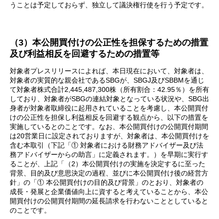
うことは予定しておらず、独立して議決権行使を行う予定です。
（3）本公開買付けの公正性を担保するための措置
及び利益相反を回避するための措置等
対象者プレスリリースによれば、本日現在において、対象者は、
対象者の実質的な親会社であるSBGが、SBGJ及びSBBMを通じ
て対象者株式合計2,445,487,300株（所有割合：42.95％）を所有
しており、対象者がSBGの連結対象となっている状況や、SBG出
身者が対象者取締役に起用されていることを考慮し、本公開買付
けの公正性を担保し利益相反を回避する観点から、以下の措置を
実施しているとのことです。なお、本公開買付けの公開買付期間
は20営業日に設定されておりますが、対象者は、本公開買付けを
含む本取引（下記「① 対象者における財務アドバイザー及び法
務アドバイザーからの助言」に定義されます。）を早期に実行す
ることが、上記「（2）本公開買付けの実施を決定するに至った
背景、目的及び意思決定の過程、並びに本公開買付け後の経営方
針」の「① 本公開買付けの目的及び背景」のとおり、対象者の
成長・発展と企業価値向上に資すると考えていることから、本公
開買付けの公開買付期間の延長請求を行わないこととしていると
のことです。