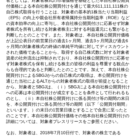
者としては、対象者株式の市場価格を基礎とした本自社株公開買
付価格による本自社株公開買付けを通じて最大611,111,111株の
自己株式取得を行うことは、対象者の基本的1株当たり当期利益
（EPS）の向上や親会社所有者帰属持分当期利益率（ROE）など
の資本効率の向上に寄与し、本自社株公開買付けに応募せず対象
者株式を所有し続ける対象者株主に対する利益還元にも繋がると
判断したとのことです。また、対象者は、本自社株公開買付価格
が上記公表日の前営業日の過去1ヶ月間、過去3ヶ月間及び過去6
ヶ月間の対象者株式の終値の単純平均値に対してディスカウント
された価格であることから、取得する自己株式数に対する対象者
資産の社外流出は抑制されており、本自社株公開買付けに応募せ
ず対象者株式を保有し続ける株主の皆様の利益を尊重する観点か
らも合理的であると判断したとのことです。加えて、本自社株公
開買付けによるSBGJからの自己株式の取得は、本公開買付けを
通じた当社によるALTからの対象者株式の取得が前提となること
から、対象者とSBGJは、（ⅰ）SBGJによる本自社株公開買付け
への応募は本公開買付けが成立することを条件として行われるも
のとし、（ⅱ）本自社株公開買付けに係る買付け等の期間の末日
を、本公開買付けに係る買付け等の期間（以下「公開買付期間」
といいます。）の末日の1営業日後とすることで合意に至ったと
のことです。本自社株公開買付価格その他本自社株公開買付けの
詳細については、対象者プレスリリースをご参照ください。
なお、対象者は、2018年7月10日付で、対象者の株主である