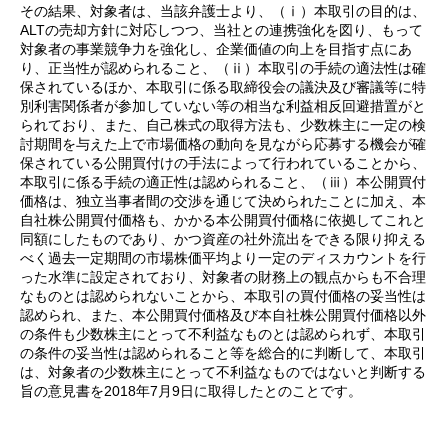
その結果、対象者は、当該弁護士より、（ⅰ）本取引の目的は、
ALTの売却方針に対応しつつ、当社との連携強化を図り、もって
対象者の事業競争力を強化し、企業価値の向上を目指す点にあ
り、正当性が認められること、（ⅱ）本取引の手続の適法性は確
保されているほか、本取引に係る取締役会の議決及び審議等に特
別利害関係者が参加していない等の相当な利益相反回避措置がと
られており、また、自己株式の取得方法も、少数株主に一定の検
討期間を与えた上で市場価格の動向を見ながら応募する機会が確
保されている公開買付けの手法によって行われていることから、
本取引に係る手続の適正性は認められること、（ⅲ）本公開買付
価格は、独立当事者間の交渉を通じて決められたことに加え、本
自社株公開買付価格も、かかる本公開買付価格に依拠してこれと
同額にしたものであり、かつ資産の社外流出をできる限り抑える
べく過去一定期間の市場株価平均より一定のディスカウントを行
った水準に設定されており、対象者の財務上の観点からも不合理
なものとは認められないことから、本取引の買付価格の妥当性は
認められ、また、本公開買付価格及び本自社株公開買付価格以外
の条件も少数株主にとって不利益なものとは認められず、本取引
の条件の妥当性は認められること等を総合的に判断して、本取引
は、対象者の少数株主にとって不利益なものではないと判断する
旨の意見書を2018年7月9日に取得したとのことです。