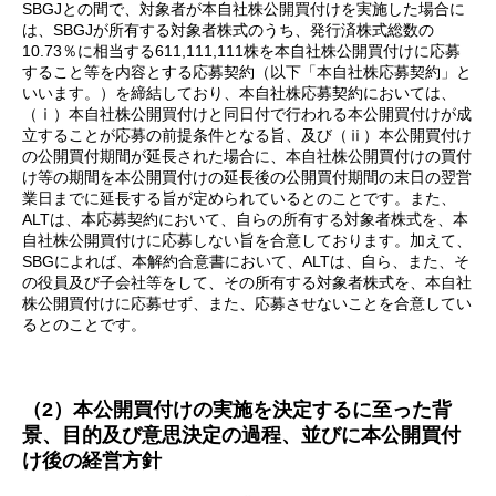
SBGJとの間で、対象者が本自社株公開買付けを実施した場合に
は、SBGJが所有する対象者株式のうち、発行済株式総数の
10.73％に相当する611,111,111株を本自社株公開買付けに応募
すること等を内容とする応募契約（以下「本自社株応募契約」と
いいます。）を締結しており、本自社株応募契約においては、
（ⅰ）本自社株公開買付けと同日付で行われる本公開買付けが成
立することが応募の前提条件となる旨、及び（ⅱ）本公開買付け
の公開買付期間が延長された場合に、本自社株公開買付けの買付
け等の期間を本公開買付けの延長後の公開買付期間の末日の翌営
業日までに延長する旨が定められているとのことです。また、
ALTは、本応募契約において、自らの所有する対象者株式を、本
自社株公開買付けに応募しない旨を合意しております。加えて、
SBGによれば、本解約合意書において、ALTは、自ら、また、そ
の役員及び子会社等をして、その所有する対象者株式を、本自社
株公開買付けに応募せず、また、応募させないことを合意してい
るとのことです。
（2）本公開買付けの実施を決定するに至った背
景、目的及び意思決定の過程、並びに本公開買付
け後の経営方針