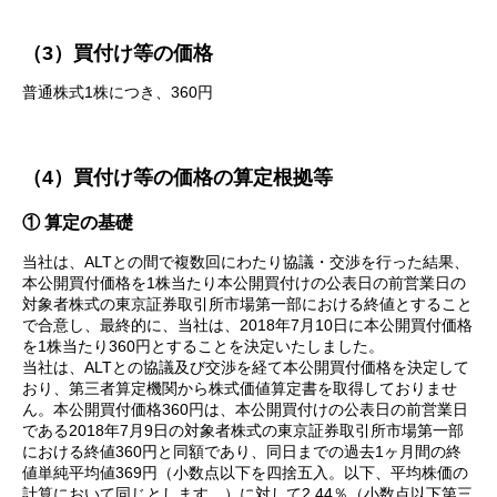
（3）買付け等の価格
普通株式1株につき、360円
（4）買付け等の価格の算定根拠等
① 算定の基礎
当社は、ALTとの間で複数回にわたり協議・交渉を行った結果、
本公開買付価格を1株当たり本公開買付けの公表日の前営業日の
対象者株式の東京証券取引所市場第一部における終値とすること
で合意し、最終的に、当社は、2018年7月10日に本公開買付価格
を1株当たり360円とすることを決定いたしました。
当社は、ALTとの協議及び交渉を経て本公開買付価格を決定して
おり、第三者算定機関から株式価値算定書を取得しておりませ
ん。本公開買付価格360円は、本公開買付けの公表日の前営業日
である2018年7月9日の対象者株式の東京証券取引所市場第一部
における終値360円と同額であり、同日までの過去1ヶ月間の終
値単純平均値369円（小数点以下を四捨五入。以下、平均株価の
計算において同じとします。）に対して2.44％（小数点以下第三