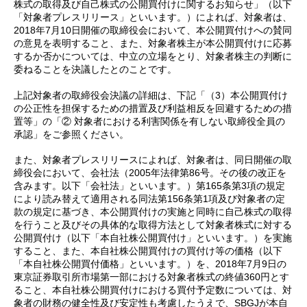
株式の取得及び自己株式の公開買付けに関するお知らせ」（以下
「対象者プレスリリース」といいます。）によれば、対象者は、
2018年7月10日開催の取締役会において、本公開買付けへの賛同
の意見を表明すること、また、対象者株主が本公開買付けに応募
するか否かについては、中立の立場をとり、対象者株主の判断に
委ねることを決議したとのことです。
上記対象者の取締役会決議の詳細は、下記「（3）本公開買付け
の公正性を担保するための措置及び利益相反を回避するための措
置等」の「② 対象者における利害関係を有しない取締役全員の
承認」をご参照ください。
また、対象者プレスリリースによれば、対象者は、同日開催の取
締役会において、会社法（2005年法律第86号。その後の改正を
含みます。以下「会社法」といいます。）第165条第3項の規定
により読み替えて適用される同法第156条第1項及び対象者の定
款の規定に基づき、本公開買付けの実施と同時に自己株式の取得
を行うこと及びその具体的な取得方法として対象者株式に対する
公開買付け（以下「本自社株公開買付け」といいます。）を実施
すること、また、本自社株公開買付けの買付け等の価格（以下
「本自社株公開買付価格」といいます。）を、2018年7月9日の
東京証券取引所市場第一部における対象者株式の終値360円とす
ること、本自社株公開買付けにおける買付予定数については、対
象者の財務の健全性及び安定性も考慮したうえで、SBGJが本自