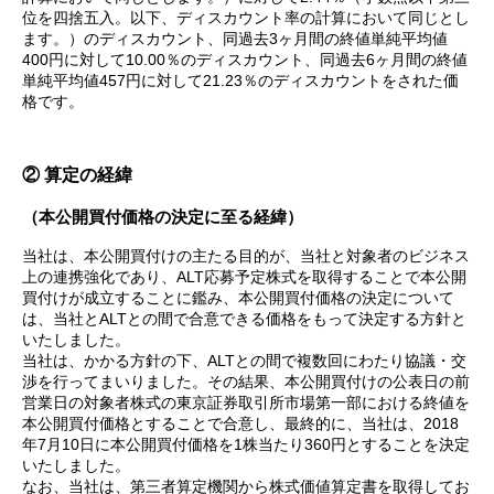
位を四捨五入。以下、ディスカウント率の計算において同じとし
ます。）のディスカウント、同過去3ヶ月間の終値単純平均値
400円に対して10.00％のディスカウント、同過去6ヶ月間の終値
単純平均値457円に対して21.23％のディスカウントをされた価
格です。
② 算定の経緯
（本公開買付価格の決定に至る経緯）
当社は、本公開買付けの主たる目的が、当社と対象者のビジネス
上の連携強化であり、ALT応募予定株式を取得することで本公開
買付けが成立することに鑑み、本公開買付価格の決定について
は、当社とALTとの間で合意できる価格をもって決定する方針と
いたしました。
当社は、かかる方針の下、ALTとの間で複数回にわたり協議・交
渉を行ってまいりました。その結果、本公開買付けの公表日の前
営業日の対象者株式の東京証券取引所市場第一部における終値を
本公開買付価格とすることで合意し、最終的に、当社は、2018
年7月10日に本公開買付価格を1株当たり360円とすることを決定
いたしました。
なお、当社は、第三者算定機関から株式価値算定書を取得してお