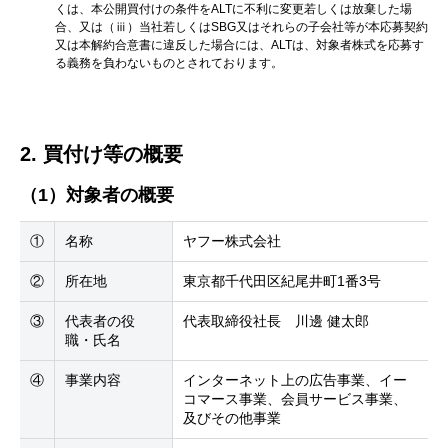
くは、本公開買付けの条件をALTに不利に変更若しくは放棄した場
合、又は（ⅲ）当社若しくはSBG又はそれらの子会社等が本応募契約
又は本解約合意書に違反した場合には、ALTは、対象者株式を応募す
る義務を負わないものとされております。
2. 買付け等の概要
（1）対象者の概要
①
名称
ヤフー株式会社
②
所在地
東京都千代田区紀尾井町1番3号
③
代表者の役
代表取締役社長 川邊 健太郎
職・氏名
④
事業内容
インターネット上の広告事業、イー
コマース事業、会員サービス事業、
及びその他事業