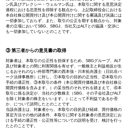
ン氏及びアレクシー・ウェルマン氏は、本取引に関する意思決定
過程における恣意性を排除する観点から、上記取締役会における
本自社株公開買付け及び本公開買付けに関する審議及び決議には
一切参加しておらず、また、取引の公正を期する観点から、対象
者の立場においてSBG、SBGJ、当社又はALTとの協議・交渉に
も一切参加していないとのことです。
③ 第三者からの意見書の取得
対象者は、本取引の公正性を担保するため、SBGグループ、ALT
及び対象者との間に利害関係を有せず、一般株主と利益相反が生
じるおそれのない外部専門家の西本強・川本拓弁護士（日比谷パ
ーク法律事務所）に対し、①本取引の目的の正当性、②本取引の
手続の適正性、③本取引の条件（本公開買付価格及び本自社株公
開買付価格を含みます。）の妥当性のそれぞれを踏まえて、④本
取引に係る決定が、当社の少数株主（SBG、その子会社及びALT
を除く対象者の株主をいいます。）にとって不利益であるか否
か、について諮問したとのことです。
当該弁護士は、対象者から、本取引の目的及び経緯、買付価格の
算定方法その他の諸条件、本取引に関する対象者の意思決定にお
ける手続の適正性・公正性等についての説明を受け、検討を行っ
たとのことです。