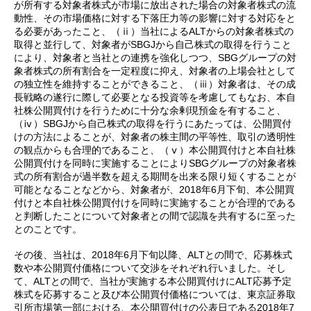
が所有する対象者株式が市場に放出された場合の対象者株式の流
動性、その市場価格に対する下落圧力等の影響に対する対応をと
る必要があったこと、（ⅱ）当社によるALTからの対象者株式の
取得と並行して、対象者がSBGJから自己株式の取得を行うこと
により、対象者と当社との連携を強化しつつ、SBGグループの対
象者株式の所有割合を一定程度に抑え、対象者の上場会社として
の独立性を維持することができること、（ⅲ）対象者は、その成
長戦略の遂行に際して必要となる投資等を考慮してもなお、本自
社株公開買付けを行うために十分な余剰現預金を有すること、
（ⅳ）SBGJから自己株式の取得を行うにあたっては、公開買付
けの方法によることが、対象者の株主間の平等性、取引の透明性
の観点からも合理的であること、（ⅴ）本公開買付けと本自社株
公開買付けを同時に実施することによりSBGグループの対象者株
式の所有割合が過半数を超える期間を出来る限り短くすることが
可能となることなどから、対象者が、2018年6月下旬、本公開買
付けと本自社株公開買付けを同時に実施することが合理的である
と判断したことについて対象者との間で認識を共有するに至った
とのことです。
その後、当社は、2018年6月下旬以降、ALTとの間で、応募株式
数や本公開買付価格について交渉をそれぞれ行いました。そし
て、ALTとの間で、当社が実施する本公開買付けにALT応募予定
株式を応募すること及び本公開買付価格については、東京証券取
引所市場第一部における、本公開買付けの公表日である2018年7