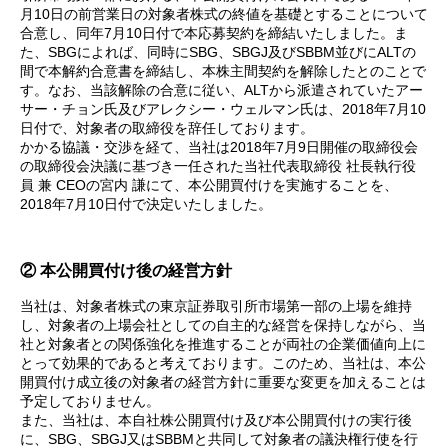
月10日の前営業日の対象者株式の終値を基礎とすることについて
合意し、同年7月10日付で本応募契約を締結いたしました。ま
た、SBGによれば、同時にSBG、SBGJ及びSBBM並びにALTの
間で本解約合意書を締結し、本株主間契約を解除したとのことで
す。なお、当該解除の合意に従い、ALTから派遣されていたアー
サー・チョン氏及びアレクシー・ウェルマン氏は、2018年7月10
日付で、対象者の取締役を辞任しております。
かかる協議・交渉を経て、当社は2018年7月9日開催の取締役会
の取締役会決議に基づき一任された当社代表取締役 社長執行役
員 兼 CEOの宮内 謙にて、本公開買付けを実施することを、
2018年7月10日付で決定いたしました。
② 本公開買付け後の経営方針
当社は、対象者株式の東京証券取引所市場第一部の上場を維持
し、対象者の上場会社としての自主的な経営を保持しながら、当
社と対象者との関係強化を推進することが両社の企業価値向上に
とって効果的であると考えております。このため、当社は、本公
開買付け成立後の対象者の経営方針に重要な変更を加えることは
予定しておりません。
また、当社は、本自社株公開買付け及び本公開買付けの実行後
に、SBG、SBGJ又はSBBMと共同して対象者の議決権行使を行