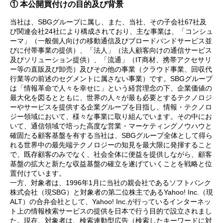
① 本公開買付けの目的及び背景
当社は、SBGグループに属し、また、当社、その子会社67社及
び関連会社24社により構成されており、主な事業は、「コンシュ
ーマ」（一般個人向けの移動通信及びブロードバンドサービス並
びに付帯事業の提供）、「法人」（法人顧客向けの通信サービス
及びソリューション提供）、「流通」（IT商材、携帯アクセサリ
ー等の直販及び卸売）及びその他の事業（クラウド事業、回収代
行業等の前述のセグメントに属さない事業）です。SBGグループ
は「情報革命で人々を幸せに」という経営理念の下、企業価値の
最大化を図るとともに、世界の人々が最も必要とするテクノロジ
ーやサービスを提供する企業グループを目指し、情報・テクノロ
ジー領域において、様々な事業に取り組んでいます。その中にお
いて、通信領域で培った高度な営業・マーケティングノウハウと
確固たる顧客基盤を有する当社は、SBGグループ全体として得ら
れる世界中の最先端テクノロジーの知見を最大限に発揮すること
で、既存顧客のみでなく、社会全体に便益を提供しながら、顧客
基盤の拡大と新たな収益基盤の確立を遂げていくことを戦略と位
置付けています。
一方、対象者は、1996年1月に当社の親会社であるソフトバンク
株式会社（現SBG）と対象者の第二位株主であるYahoo! Inc.（現
ALT）の合弁会社として、Yahoo! Inc.が行っているインターネッ
ト上の情報検索サービスの提供を日本で行う目的で設立されまし
た。現在、対象者は、検索連動型広告（検索したキーワードに対