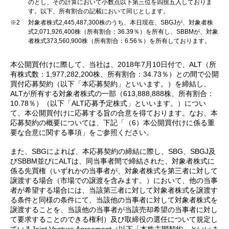
のとし、その計算において小数点以下第三位を四捨五入しておりま
す。以下、所有割合の記載において同じとします。
※2
対象者株式2,445,487,300株のうち、本日現在、SBGJが、対象者株
式2,071,926,400株（所有割合：36.39％）を所有し、SBBMが、対象
者株式373,560,900株（所有割合：6.56％）を所有しております。
本公開買付けに際して、当社は、2018年7月10日付で、ALT（所
有株式数：1,977,282,200株、所有割合：34.73％）との間で公開
買付応募契約（以下「本応募契約」といいます。）を締結し、
ALTが所有する対象者株式の一部（613,888,888株、所有割合：
10.78％）（以下「ALT応募予定株式」といいます。）につい
て、本公開買付けに応募する旨の合意を得ております。なお、本
応募契約の概要については、下記「（6）本公開買付けに係る重
要な合意に関する事項」をご参照ください。
また、SBGによれば、本応募契約の締結に際し、SBG、SBGJ及
びSBBM並びにALTは、同当事者間で締結された、対象者株式に
係る先買権（いずれかの当事者が、対象者株式を第三者に対して
譲渡する場合（市場での譲渡を含みます。）において、他の当事
者が希望する場合には、当該第三者に対して対象者株式を譲渡す
る条件と同様の条件にて、当該他の当事者に対して対象者株式を
譲渡することを、当該他の当事者が当該売却希望の当事者に対し
て要求することのできる権利）及び取締役の選任について規定し
ているJoint Venture Agreement（以下「本株主間契約」といいま