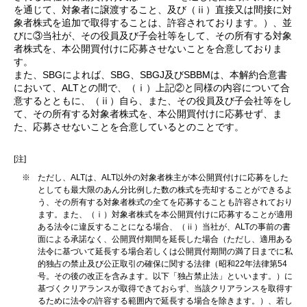
を通じて、対象者に譲渡すること、及び（ⅱ）直接又は間接に対
象者株式を追加で取得することは、許容されております。）、並
びに③当社が、その役員及び子会社等をして、その所有する対象
者株式を、本公開買付けに応募させないことを合意しておりま
す。
また、SBGによれば、SBG、SBGJ及びSBBMは、本解約合意書
において、ALTとの間で、（ⅰ）上記②と同様の内容について合
意するとともに、（ⅱ）自ら、また、その役員及び子会社等をし
て、その所有する対象者株式を、本公開買付けに応募せず、ま
た、応募させないことを合意しているとのことです。
[注]
※
ただし、ALTは、ALT以外の対象者株主が本公開買付けに応募をした
としても最大限のあん分比例した数の株式を売却することができるよ
う、その所有する対象者株式の全てを応募することも許容されており
ます。また、（ⅰ）対象者株式を本公開買付けに応募することが適用
ある法令に違反することになる場合、（ⅱ）当社が、ALTの事前の書
面による承諾なく、公開買付期間を延長した場合（ただし、適用ある
法令に基づいて延長する場合若しくは公開買付期間の満了日までに私
的独占の禁止及び公正取引の確保に関する法律（昭和22年法律第54
号。その後の改正を含みます。以下「独占禁止法」といいます。）に
基づくクリアランスが取得できておらず、当該クリアランスを取得す
るために法令の許容する範囲内で延長する場合を除きます。）、若し