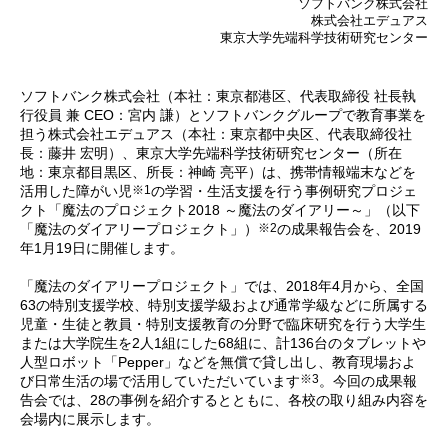
ソフトバンク株式会社
株式会社エデュアス
東京大学先端科学技術研究センター
ソフトバンク株式会社（本社：東京都港区、代表取締役 社長執
行役員 兼 CEO：宮内 謙）とソフトバンクグループで教育事業を
担う株式会社エデュアス（本社：東京都中央区、代表取締役社
長：藤井 宏明）、東京大学先端科学技術研究センター（所在
地：東京都目黒区、所長：神崎 亮平）は、携帯情報端末などを
※1
活用した障がい児
の学習・生活支援を行う事例研究プロジェ
クト「魔法のプロジェクト2018 ～魔法のダイアリー～」（以下
※2
「魔法のダイアリープロジェクト」）
の成果報告会を、2019
年1月19日に開催します。
「魔法のダイアリープロジェクト」では、2018年4月から、全国
63の特別支援学校、特別支援学級および通常学級などに所属する
児童・生徒と教員・特別支援教育の分野で臨床研究を行う大学生
または大学院生を2人1組にした68組に、計136台のタブレットや
人型ロボット「Pepper」などを無償で貸し出し、教育現場およ
※3
び日常生活の場で活用していただいています
。今回の成果報
告会では、28の事例を紹介するとともに、各校の取り組み内容を
会場内に展示します。