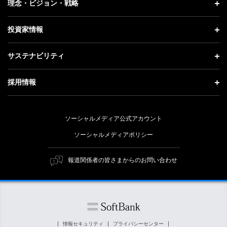
理念・ビジョン・戦略
お知らせ
社長メッセージ
理念・ビジョン・戦略 トップ
投資家情報
更新情報
会社概要
成長戦略「Activate AI for Society」
投資家情報 トップ
記者説明会
サステナビリティ
事業紹介
技術戦略
経営方針
ソフトバンクニュース
サステナビリティ トップ
ガバナンス
採用情報
人材戦略
IRライブラリー
トップメッセージ
社会貢献活動
採用情報 トップ
財務情報
ESG方針・体制
ソーシャルメディア公式アカウント
公開情報
新卒採用
個人投資家の皆さまへ
ソーシャルメディアポリシー
価値創造プロセス
キャリア採用
株式と社債について
マテリアリティ（重要課題）
報道関係者の皆さまからのお問い合わせ
障がい者採用
コーポレート・ガバナンス
ESGの主な取り組み
ソフトバンク クルー採用
IRニュース
ESG関連資料
外部評価・イニシアチブ
情報セキュリティ
プライバシーセンター