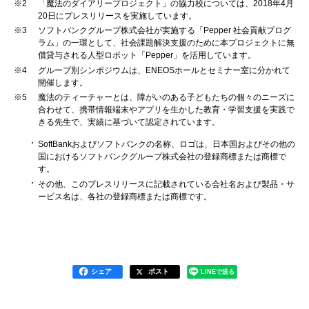
※2
「魔法のダイアリープロジェクト」の協力校については、2018年4月
20日にプレスリリースを実施しています。
※3
ソフトバンクグループ株式会社が実施する「Pepper 社会貢献プログ
ラム」の一環として、社会課題解決支援のために本プロジェクトに無
償貸与される人型ロボット「Pepper」を活用しています。
※4
グループ別シンポジウムは、ENEOSホールとセミナー室に分かれて
開催します。
※5
魔法のティーチャーとは、障がいのある子どもたちの個々のニーズに
合わせて、携帯情報端末やアプリを生かした教育・学習支援を実践で
きる先生で、実績に基づいて認定されています。
SoftBankおよびソフトバンクの名称、ロゴは、日本国およびその他の
国におけるソフトバンクグループ株式会社の登録商標または商標で
す。
その他、このプレスリリースに記載されている会社名および製品・サ
ービス名は、各社の登録商標または商標です。
シェア
ポスト
LINEで送る