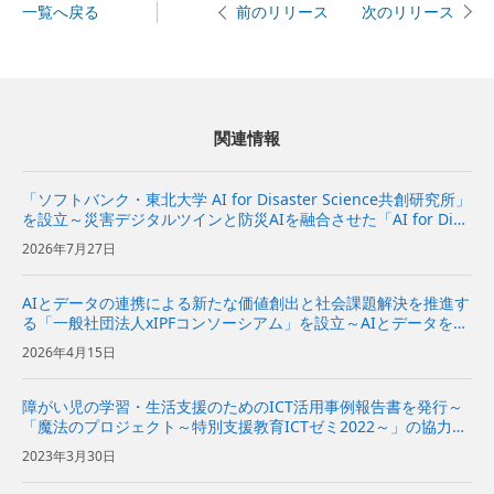
一覧へ戻る
次のリリース
前のリリース
関連情報
「ソフトバンク・東北大学 AI for Disaster Science共創研究所」
を設立～災害デジタルツインと防災AIを融合させた「AI for Disa
ster Science基盤」の研究開発と社会実装を推進～ | 企業・IR |
2026年7月27日
ソフ...
AIとデータの連携による新たな価値創出と社会課題解決を推進す
る「一般社団法人xIPFコンソーシアム」を設立～AIとデータを分
散環境下で安全かつ柔軟に活用できるAIスペースの実現をめざす
2026年4月15日
～
障がい児の学習・生活支援のためのICT活用事例報告書を発行～
「魔法のプロジェクト～特別支援教育ICTゼミ2022～」の協力団
体の実践研究事例を公開～
2023年3月30日