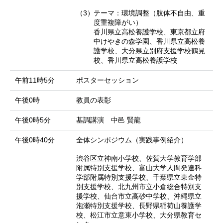
（3）
テーマ：環境調整（肢体不自由、重
度重複障がい）
香川県立高松養護学校、東京都立府
中けやきの森学園、香川県立高松養
護学校、大分県立別府支援学校鶴見
校、香川県立高松養護学校
午前11時5分
ポスターセッション
午後0時
教員の表彰
午後0時5分
基調講演 中邑 賢龍
午後0時40分
全体シンポジウム（実践事例紹介）
渋谷区立神南小学校、佐賀大学教育学部
附属特別支援学校、富山大学人間発達科
学部附属特別支援学校、千葉県立東金特
別支援学校、北九州市立小倉総合特別支
援学校、仙台市立高砂中学校、沖縄県立
泡瀬特別支援学校、長野県稲荷山養護学
校、松江市立意東小学校、大分県教育セ