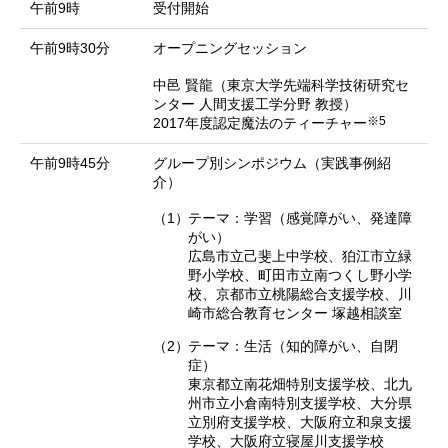
午前9時
受付開始
午前9時30分
オープニングセッション
中邑 賢龍（東京大学先端科学技術研究セ
ンター 人間支援工学分野 教授）
※5
2017年度認定魔法のティーチャー
午前9時45分
グループ別シンポジウム（実践事例紹
介）
（1）
テーマ：学習（感覚障がい、発達障
がい）
広島市立己斐上中学校、狛江市立緑
野小学校、町田市立南つくし野小学
校、京都市立桃陽総合支援学校、川
崎市総合教育センター 塚越相談室
（2）
テーマ：生活（知的障がい、自閉
症）
東京都立南花畑特別支援学校、北九
州市立小倉南特別支援学校、大分県
立別府支援学校、大阪府立和泉支援
学校、大阪府立寝屋川支援学校