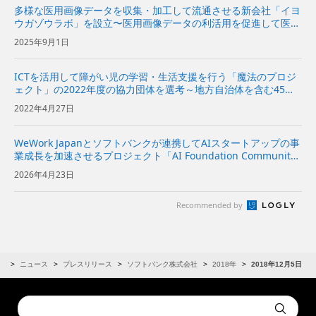
多様な医用画像データを収集・加工して流通させる新会社「イヨ
ウガゾウラボ」を設立〜医用画像データの利活用を促進して医療
AIの研究開発や社会実装を支援〜
2025年9月1日
ICTを活用して障がい児の学習・生活支援を行う「魔法のプロジ
ェクト」の2022年度の協力団体を選考～地方自治体を含む45団
体に合計171台のタブレットや「Pepper」などを貸し出し～
2022年4月27日
WeWork Japanとソフトバンクが連携してAIスタートアップの事
業成長を加速させるプロジェクト「AI Foundation Communit
y」が始動～WeWorkのコミュニティーとソフトバンクの支援プ
2026年4月23日
ログラムを組み合わせて、AIモデ...
Recommended by
R
ニュース
プレスリリース
ソフトバンク株式会社
2018年
2018年12月5日
Conduct
Submit
a