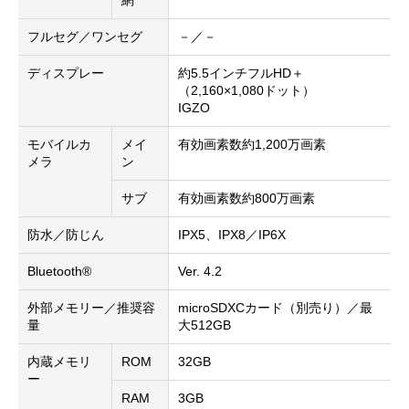
網
フルセグ／ワンセグ
－／－
ディスプレー
約5.5インチフルHD＋
（2,160×1,080ドット）
IGZO
モバイルカ
メイ
有効画素数約1,200万画素
メラ
ン
サブ
有効画素数約800万画素
防水／防じん
IPX5、IPX8／IP6X
Bluetooth®
Ver. 4.2
外部メモリー／推奨容
microSDXCカード（別売り）／最
量
大512GB
内蔵メモリ
ROM
32GB
ー
RAM
3GB