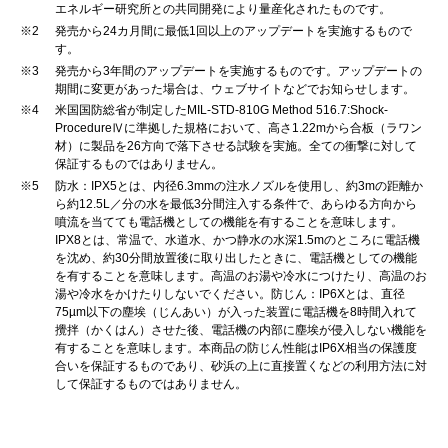
エネルギー研究所との共同開発により量産化されたものです。
※2
発売から24カ月間に最低1回以上のアップデートを実施するもので
す。
※3
発売から3年間のアップデートを実施するものです。アップデートの
期間に変更があった場合は、ウェブサイトなどでお知らせします。
※4
米国国防総省が制定したMIL-STD-810G Method 516.7:Shock-
ProcedureⅣに準拠した規格において、高さ1.22mから合板（ラワン
材）に製品を26方向で落下させる試験を実施。全ての衝撃に対して
保証するものではありません。
※5
防水：IPX5とは、内径6.3mmの注水ノズルを使用し、約3mの距離か
ら約12.5L／分の水を最低3分間注入する条件で、あらゆる方向から
噴流を当てても電話機としての機能を有することを意味します。
IPX8とは、常温で、水道水、かつ静水の水深1.5mのところに電話機
を沈め、約30分間放置後に取り出したときに、電話機としての機能
を有することを意味します。高温のお湯や冷水につけたり、高温のお
湯や冷水をかけたりしないでください。防じん：IP6Xとは、直径
75µm以下の塵埃（じんあい）が入った装置に電話機を8時間入れて
攪拌（かくはん）させた後、電話機の内部に塵埃が侵入しない機能を
有することを意味します。本商品の防じん性能はIP6X相当の保護度
合いを保証するものであり、砂浜の上に直接置くなどの利用方法に対
して保証するものではありません。