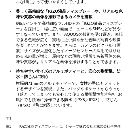
ルなUIによって使いやすくしています。
美しく高精細な「IGZO液晶ディスプレー」や、リアルな色
味や質感の画像を撮影できるカメラを搭載
約5.5インチで高精細なフルHD＋の「IGZO液晶ディスプレ
ー」を採用し、縦に広い画面でニュースやSNSなどが見や
すくなっています。また、AQUOSの技術を受け継ぎ、表現
できる色域が広く、実物に近い鮮やかな色味の写真や映像
を楽しむことができます。さらに、カメラのピクセル（画
素）サイズが大型化したイメージセンサーの採用で取り込
める光の量が増え、屋内などの薄暗い場所でも被写体の色
味や質感がよりリアルな画像を撮影することができます。
持ちやすいサイズのアルミボディーと、安心の耐衝撃、防
水・防じんに対応
横幅約71mmのアルミボディーで、女性の手にもフィット
するデザインを実現。また、バッグやポケットからうっか
※4
り落としてしまっても安心して使える耐衝撃性能
や、お
風呂でも快適に操作できる防水（IPX5／IPX8）、防じん
※5
（IP6X）
に対応しています。
[注]
※1
「IGZO液晶ディスプレー」は、シャープ株式会社と株式会社半導体