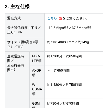
2. 主な仕様
通信方式
こちら
をご覧ください。
※7
※8
最大通信速度（下り／
112.5Mbps
／37.5Mbps
※6
上り）
サイズ（幅×高さ×厚
約71×148×8.1mm／約149g
さ）／重さ
連続通話時
FDD-
約1,960分／約650時間
間／
LTE網
連続待受時
※9
間
AXGP
－／約650時間
網
W-
約1,480分／約750時間
CDMA
網
GSM
約730分／約670時間