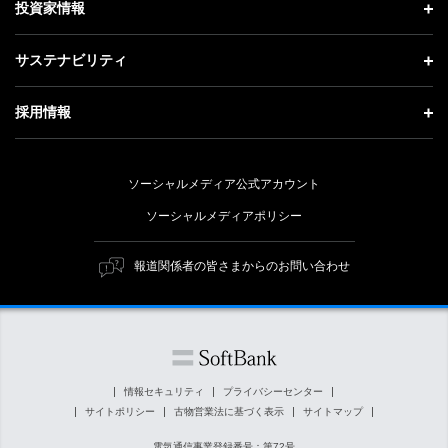
投資家情報
更新情報
会社概要
成長戦略「Activate AI for Society」
投資家情報 トップ
記者説明会
サステナビリティ
事業紹介
技術戦略
経営方針
ソフトバンクニュース
サステナビリティ トップ
ガバナンス
採用情報
人材戦略
IRライブラリー
トップメッセージ
社会貢献活動
採用情報 トップ
財務情報
ESG方針・体制
ソーシャルメディア公式アカウント
公開情報
新卒採用
個人投資家の皆さまへ
ソーシャルメディアポリシー
価値創造プロセス
キャリア採用
株式と社債について
マテリアリティ（重要課題）
報道関係者の皆さまからのお問い合わせ
障がい者採用
コーポレート・ガバナンス
ESGの主な取り組み
ソフトバンク クルー採用
IRニュース
ESG関連資料
外部評価・イニシアチブ
情報セキュリティ
プライバシーセンター
サイトポリシー
古物営業法に基づく表示
サイトマップ
社会貢献活動
電気通信事業登録番号：第72号