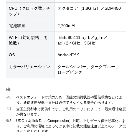
CPU（クロック数／チ
オクタコア（1.8GHz）／SDM450
ップ）
電池容量
2,700mAh
Wi-Fi（対応規格、周
IEEE 802.11 a／b／g／n／
波数）
ac（2.4GHz、5GHz）
OS
Android™ 9
カラーバリエーション
クールシルバー、ダークブルー、
ローズピンク
[注]
※6
ベストエフォート方式のため、回線の混雑状況や通信環境などによ
り、通信速度が低下または通信できなくなる場合があります。
※7
全国主要都市で提供中です。ご利用のエリアによって、最大通信速度
が異なります。
※8
UDC（Uplink Data Compression）対応。上りデータ伝送効率化によ
り、ご利用の環境によっては表中に記載の通信速度以上でのデータ伝
送が可能となります。