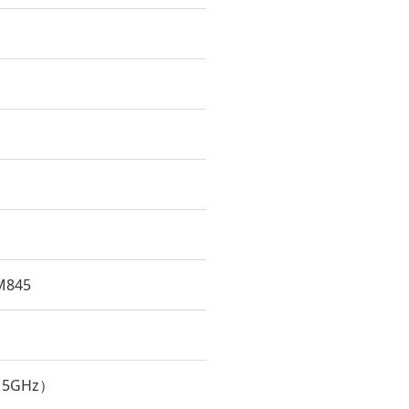
M845
、5GHz）