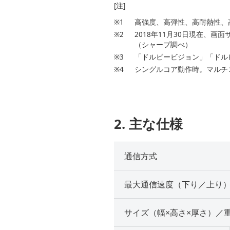
[注]
※1
高強度、高弾性、高耐熱性、
※2
2018年11月30日現在、画
（シャープ調べ）
※3
「ドルビービジョン」「ドル
※4
シングルコア動作時。マルチコ
2. 主な仕様
通信方式
最大通信速度（下り／上り
サイズ（幅×高さ×厚さ）／