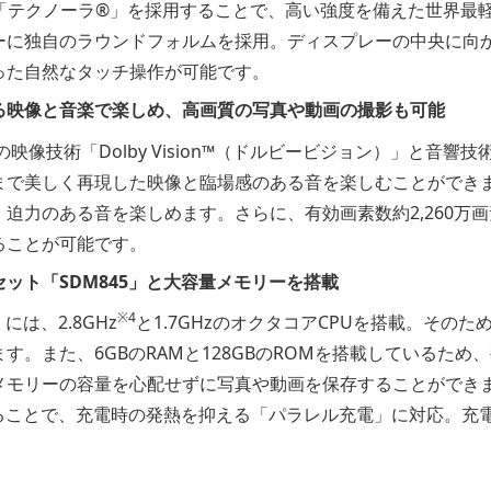
「テクノーラ®」を採用することで、高い強度を備えた世界最
ーに独自のラウンドフォルムを採用。ディスプレーの中央に向
った自然なタッチ操作が可能です。
る映像と音楽で楽しめ、高画質の写真や動画の撮影も可能
es, Inc.の映像技術「Dolby Vision™（ドルビービジョン）」と音響
まで美しく再現した映像と臨場感のある音を楽しむことができ
迫力のある音を楽しめます。さらに、有効画素数約2,260万
ることが可能です。
セット「SDM845」と大容量メモリーを搭載
※4
には、2.8GHz
と1.7GHzのオクタコアCPUを搭載。その
す。また、6GBのRAMと128GBのROMを搭載しているた
メモリーの容量を心配せずに写真や動画を保存することができ
することで、充電時の発熱を抑える「パラレル充電」に対応。充