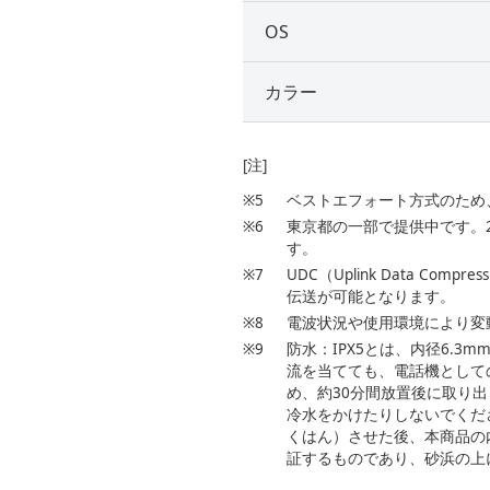
OS
カラー
[注]
※5
ベストエフォート方式のため
※6
東京都の一部で提供中です。
す。
※7
UDC（Uplink Data 
伝送が可能となります。
※8
電波状況や使用環境により変
※9
防水：IPX5とは、内径6.
流を当てても、電話機としての
め、約30分間放置後に取り
冷水をかけたりしないでくださ
くはん）させた後、本商品の
証するものであり、砂浜の上