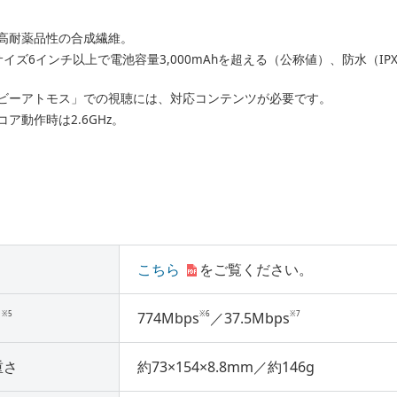
高耐薬品性の合成繊維。
面サイズ6インチ以上で電池容量3,000mAhを超える（公称値）、防水（I
ビーアトモス」での視聴には、対応コンテンツが必要です。
ア動作時は2.6GHz。
こちら
をご覧ください。
※5
※6
※7
）
774Mbps
／37.5Mbps
重さ
約73×154×8.8mm／約146g