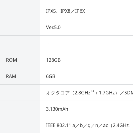
IPX5、IPX8／IP6X
Ver.5.0
－
ROM
128GB
RAM
6GB
※4
）
オクタコア（2.8GHz
＋1.7GHz）／SD
3,130mAh
IEEE 802.11 a／b／g／n／ac（2.4GHz