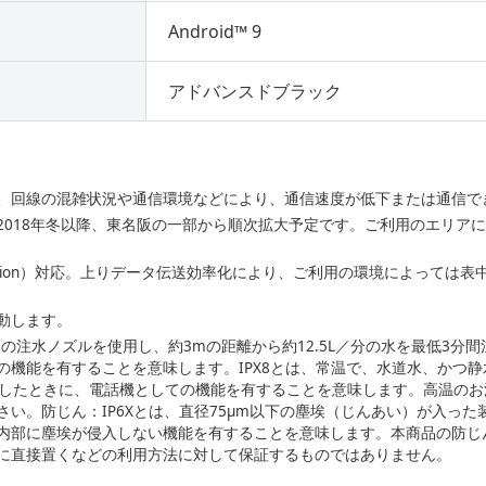
Android™ 9
アドバンスドブラック
、回線の混雑状況や通信環境などにより、通信速度が低下または通信で
2018年冬以降、東名阪の一部から順次拡大予定です。ご利用のエリア
Compression）対応。上りデータ伝送効率化により、ご利用の環境によっ
動します。
3mmの注水ノズルを使用し、約3mの距離から約12.5L／分の水を最低3
機能を有することを意味します。IPX8とは、常温で、水道水、かつ静
出したときに、電話機としての機能を有することを意味します。高温の
い。防じん：IP6Xとは、直径75µm以下の塵埃（じんあい）が入った
内部に塵埃が侵入しない機能を有することを意味します。本商品の防じん
に直接置くなどの利用方法に対して保証するものではありません。