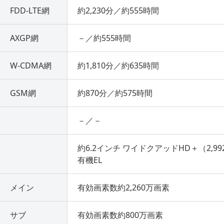
FDD-LTE網
約2,230分／約555時間
AXGP網
－／約555時間
W-CDMA網
約1,810分／約635時間
GSM網
約870分／約575時間
－／－
約6.2インチ ワイドクアッドHD＋（2,992
有機EL
メイン
有効画素数約2,260万画素
サブ
有効画素数約800万画素