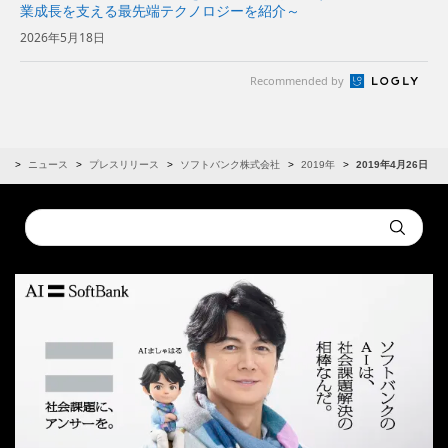
業成長を支える最先端テクノロジーを紹介～
2026年5月18日
Recommended by
R
ニュース
プレスリリース
ソフトバンク株式会社
2019年
2019年4月26日
Conduct
Submit
a
search