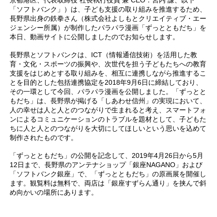
京都港区、代表取締役 社長執行役員 兼 CEO：宮内 謙、以下
「ソフトバンク」）は、子ども支援の取り組みを推進するため、
長野県出身の鉄拳さん（株式会社よしもとクリエイティブ・エー
ジェンシー所属）が制作したパラパラ漫画「ずっとともだち」を
本日、動画サイトに公開しましたのでお知らせします。
長野県とソフトバンクは、ICT（情報通信技術）を活用した教
育・文化・スポーツの振興や、次世代を担う子どもたちへの教育
支援をはじめとする取り組みを、相互に連携しながら推進するこ
とを目的とした包括連携協定を2018年9月6日に締結しており、
その一環として今回、パラパラ漫画を公開しました。「ずっとと
もだち」は、長野県が掲げる「しあわせ信州」の実現において、
人の幸せは人と人とのつながりで生まれると考え、スマートフォ
ンによるコミュニケーションのトラブルを題材として、子どもた
ちに人と人とのつながりを大切にしてほしいという思いを込めて
制作されたものです。
「ずっとともだち」の公開を記念して、2019年4月26日から5月
12日まで、長野県のアンテナショップ「銀座NAGANO」および
「ソフトバンク銀座」で、「ずっとともだち」の原画展を開催し
ます。観覧料は無料で、両店は「銀座すずらん通り」を挟んで斜
め向かいの場所にあります。