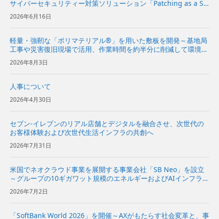
サイバーセキュリティー対策ソリューション「Patching as a Se
rvice」を提供開始～企業向けに、脆弱性診断から修復方針の策
2026年6月16日
定、実装の提案までを一気通貫で支援～ | ...
軽量・強靭な「ポリマテリアル®」を用いた敷板を開発～基地局
工事や災害復旧現場で活用、作業時間を約半分に削減して環境負
荷を低減～
2026年8月3日
人事について
2026年4月30日
セブン-イレブンのリアル店舗とデジタルを融合させ、次世代の
お客様体験および次世代生活インフラの共創へ
2026年7月31日
米国でネオクラウド事業を展開する事業会社「SB Neo」を設立
～グループの10ギガワット規模のエネルギーおよびAIインフラを
基に、米国の企業向けにネオクラウドサービスを提供～
2026年7月2日
「SoftBank World 2026」を開催～AXがもたらす社会変革と、事