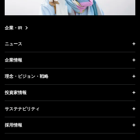
企業・IR
ニュース
ニュース トップ
企業情報
プレスリリース
企業情報 トップ
理念・ビジョン・戦略
お知らせ
社長メッセージ
理念・ビジョン・戦略 トップ
投資家情報
更新情報
会社概要
成長戦略「Activate AI for Society」
投資家情報 トップ
記者説明会
サステナビリティ
事業紹介
技術戦略
経営方針
ソフトバンクニュース
サステナビリティ トップ
ガバナンス
採用情報
人材戦略
IRライブラリー
トップメッセージ
社会貢献活動
採用情報 トップ