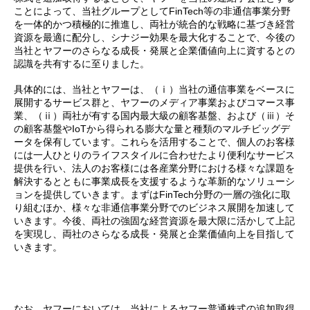
ことによって、当社グループとしてFinTech等の非通信事業分野
を一体的かつ積極的に推進し、両社が統合的な戦略に基づき経営
資源を最適に配分し、シナジー効果を最大化することで、今後の
当社とヤフーのさらなる成長・発展と企業価値向上に資するとの
認識を共有するに至りました。
具体的には、当社とヤフーは、（ⅰ）当社の通信事業をベースに
展開するサービス群と、ヤフーのメディア事業およびコマース事
業、（ⅱ）両社が有する国内最大級の顧客基盤、および（ⅲ）そ
の顧客基盤やIoTから得られる膨大な量と種類のマルチビッグデ
ータを保有しています。これらを活用することで、個人のお客様
には一人ひとりのライフスタイルに合わせたより便利なサービス
提供を行い、法人のお客様には各産業分野における様々な課題を
解決するとともに事業成長を支援するような革新的なソリューシ
ョンを提供していきます。まずはFinTech分野の一層の強化に取
り組むほか、様々な非通信事業分野でのビジネス展開を加速して
いきます。今後、両社の強固な経営資源を最大限に活かして上記
を実現し、両社のさらなる成長・発展と企業価値向上を目指して
いきます。
なお、ヤフーにおいては、当社によるヤフー普通株式の追加取得