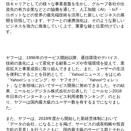
信キャリアとしての様々な事業基盤を生かし、グループ各社や出
資先の有力企業などとの協働を通して、人工知能（AI）・IoT・
ロボットなどの世界の最先端技術を活用した新しいビジネスの展
開を目指しています。ヤフーとの連携強化は、そのような新しい
ビジネスを強力に推進していく上で、重要な鍵と位置付けていま
す。
ヤフーは、1996年のサービス開始以降、通信環境やデバイス、
技術の進化によって変化する顧客ニーズや市場環境を捉えて、業
容拡大と事業成長に取り組んできました。また、ユーザーの生活
を便利にすることを目的として、「Yahoo!ニュース」をはじめ
「Yahoo!ショッピング」や「ヤフオク!」、「Yahoo!ウォレッ
ト」など各領域においてサービス開発に努めてきました。その結
果、ニールセンデジタル株式会社が公表した「ニールセン2018
年日本のインターネットサービス利用者数ランキング」のとお
り、ヤフーは国内最大級のユーザー数を有するまでになりまし
た。
また、ヤフーは、2018年度から開始した新経営体制において
「データの会社」になることを掲げ、サービスの成長戦略や投資
方針の見直しを行うとともに、国内最大級のサービス群とそれら