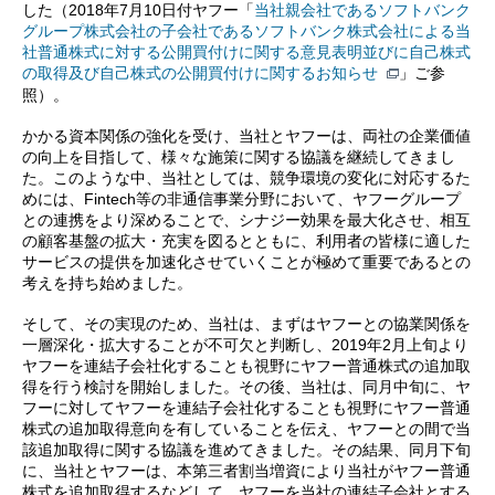
した（2018年7月10日付ヤフー「
当社親会社であるソフトバンク
グループ株式会社の子会社であるソフトバンク株式会社による当
社普通株式に対する公開買付けに関する意見表明並びに自己株式
の取得及び自己株式の公開買付けに関するお知らせ
」ご参
照）。
かかる資本関係の強化を受け、当社とヤフーは、両社の企業価値
の向上を目指して、様々な施策に関する協議を継続してきまし
た。このような中、当社としては、競争環境の変化に対応するた
めには、Fintech等の非通信事業分野において、ヤフーグループ
との連携をより深めることで、シナジー効果を最大化させ、相互
の顧客基盤の拡大・充実を図るとともに、利用者の皆様に適した
サービスの提供を加速化させていくことが極めて重要であるとの
考えを持ち始めました。
そして、その実現のため、当社は、まずはヤフーとの協業関係を
一層深化・拡大することが不可欠と判断し、2019年2月上旬より
ヤフーを連結子会社化することも視野にヤフー普通株式の追加取
得を行う検討を開始しました。その後、当社は、同月中旬に、ヤ
フーに対してヤフーを連結子会社化することも視野にヤフー普通
株式の追加取得意向を有していることを伝え、ヤフーとの間で当
該追加取得に関する協議を進めてきました。その結果、同月下旬
に、当社とヤフーは、本第三者割当増資により当社がヤフー普通
株式を追加取得するなどして、ヤフーを当社の連結子会社とする