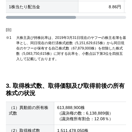
1株当たり配当金
8.86円
[注]
※1
大株主及び持株比率は、2019年3月31日現在のヤフーの株主名簿を基
準とし、同日現在の発行済株式総数（5,151,629,615株）から同日現
在のヤフーが保有する自己株式数（67,879,000株）を控除した株式
数（5,083,750,615株）に対する比率を、小数点以下第3位を四捨五
入して記載しております。
3. 取得株式数、取得価額及び取得前後の所有
株式の状況
（1）異動前の所有株
613,888,900株
式数
（議決権の数：6,138,889個）
（議決権所有割合：12.08％）
（2）取得株式数
1,511,478,050株