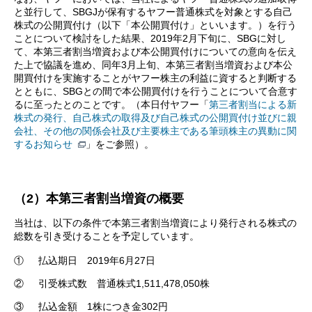
と並行して、SBGJが保有するヤフー普通株式を対象とする自己
株式の公開買付け（以下「本公開買付け」といいます。）を行う
ことについて検討をした結果、2019年2月下旬に、SBGに対し
て、本第三者割当増資および本公開買付けについての意向を伝え
た上で協議を進め、同年3月上旬、本第三者割当増資および本公
開買付けを実施することがヤフー株主の利益に資すると判断する
とともに、SBGとの間で本公開買付けを行うことについて合意す
るに至ったとのことです。（本日付ヤフー「
第三者割当による新
株式の発行、自己株式の取得及び自己株式の公開買付け並びに親
会社、その他の関係会社及び主要株主である筆頭株主の異動に関
するお知らせ
」をご参照）。
（2）本第三者割当増資の概要
当社は、以下の条件で本第三者割当増資により発行される株式の
総数を引き受けることを予定しています。
①
払込期日 2019年6月27日
②
引受株式数 普通株式1,511,478,050株
③
払込金額 1株につき金302円