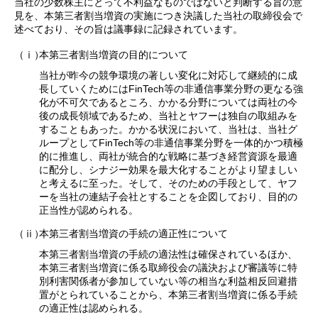
当社の少数株主にとって不利益なものではないと判断する旨の意
見を、本第三者割当増資の実施につき決議した当社の取締役会で
述べており、その旨は議事録に記録されています。
（ⅰ）
本第三者割当増資の目的について
当社が昨今の競争環境の著しい変化に対応して継続的に成
長していくためにはFinTech等の非通信事業分野の更なる強
化が不可欠であるところ、かかる分野については両社の今
後の成長領域であるため、当社とヤフーは独自の取組みを
することもあった。かかる状況において、当社は、当社グ
ループとしてFinTech等の非通信事業分野を一体的かつ積極
的に推進し、両社が統合的な戦略に基づき経営資源を最適
に配分し、シナジー効果を最大化することがより望ましい
と考えるに至った。そして、そのための手段として、ヤフ
ーを当社の連結子会社とすることを企図しており、目的の
正当性が認められる。
（ⅱ）
本第三者割当増資の手続の適正性について
本第三者割当増資の手続の適法性は確保されているほか、
本第三者割当増資に係る取締役会の議決および審議等に特
別利害関係者が参加していない等の相当な利益相反回避措
置がとられていることから、本第三者割当増資に係る手続
の適正性は認められる。