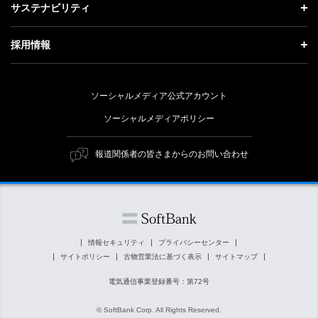
投資家情報 トップ
記者説明会
サステナビリティ
事業紹介
技術戦略
経営方針
ソフトバンクニュース
サステナビリティ トップ
ガバナンス
採用情報
人材戦略
IRライブラリー
トップメッセージ
社会貢献活動
採用情報 トップ
財務情報
ESG方針・体制
ソーシャルメディア公式アカウント
公開情報
新卒採用
個人投資家の皆さまへ
ソーシャルメディアポリシー
価値創造プロセス
キャリア採用
株式と社債について
マテリアリティ（重要課題）
報道関係者の皆さまからのお問い合わせ
障がい者採用
コーポレート・ガバナンス
ESGの主な取り組み
ソフトバンク クルー採用
IRニュース
ESG関連資料
外部評価・イニシアチブ
情報セキュリティ
プライバシーセンター
サイトポリシー
古物営業法に基づく表示
サイトマップ
社会貢献活動
電気通信事業登録番号：第72号
© SoftBank Corp. All Rights Reserved.