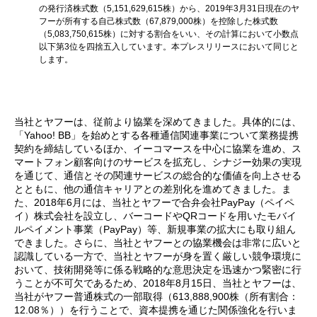
の発行済株式数（5,151,629,615株）から、2019年3月31日現在のヤ
フーが所有する自己株式数（67,879,000株）を控除した株式数
（5,083,750,615株）に対する割合をいい、その計算において小数点
以下第3位を四捨五入しています。本プレスリリースにおいて同じと
します。
当社とヤフーは、従前より協業を深めてきました。具体的には、
「Yahoo! BB」を始めとする各種通信関連事業について業務提携
契約を締結しているほか、イーコマースを中心に協業を進め、ス
マートフォン顧客向けのサービスを拡充し、シナジー効果の実現
を通じて、通信とその関連サービスの総合的な価値を向上させる
とともに、他の通信キャリアとの差別化を進めてきました。ま
た、2018年6月には、当社とヤフーで合弁会社PayPay（ペイペ
イ）株式会社を設立し、バーコードやQRコードを用いたモバイ
ルペイメント事業（PayPay）等、新規事業の拡大にも取り組ん
できました。さらに、当社とヤフーとの協業機会は非常に広いと
認識している一方で、当社とヤフーが身を置く厳しい競争環境に
おいて、技術開発等に係る戦略的な意思決定を迅速かつ緊密に行
うことが不可欠であるため、2018年8月15日、当社とヤフーは、
当社がヤフー普通株式の一部取得（613,888,900株（所有割合：
12.08％））を行うことで、資本提携を通じた関係強化を行いま