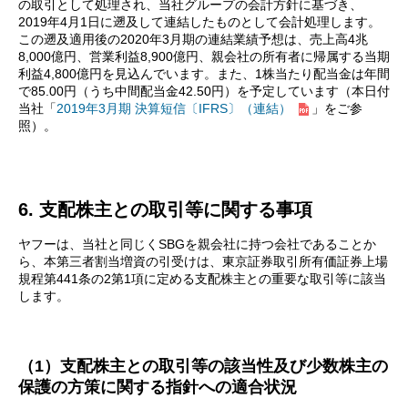
の取引として処理され、当社グループの会計方針に基づき、
2019年4月1日に遡及して連結したものとして会計処理します。
この遡及適用後の2020年3月期の連結業績予想は、売上高4兆
8,000億円、営業利益8,900億円、親会社の所有者に帰属する当期
利益4,800億円を見込んでいます。また、1株当たり配当金は年間
で85.00円（うち中間配当金42.50円）を予定しています（本日付
当社「
2019年3月期 決算短信〔IFRS〕（連結）
」をご参
照）。
6. 支配株主との取引等に関する事項
ヤフーは、当社と同じくSBGを親会社に持つ会社であることか
ら、本第三者割当増資の引受けは、東京証券取引所有価証券上場
規程第441条の2第1項に定める支配株主との重要な取引等に該当
します。
（1）支配株主との取引等の該当性及び少数株主の
保護の方策に関する指針への適合状況