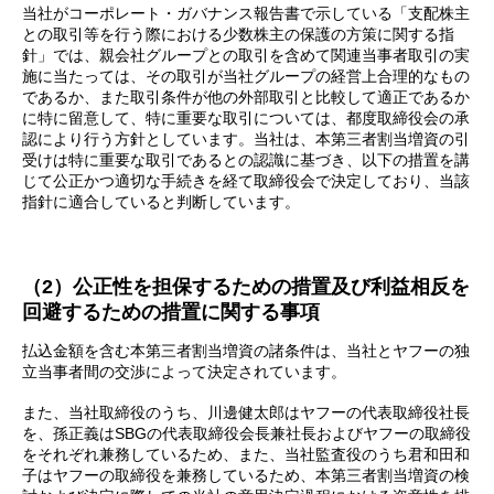
当社がコーポレート・ガバナンス報告書で示している「支配株主
との取引等を行う際における少数株主の保護の方策に関する指
針」では、親会社グループとの取引を含めて関連当事者取引の実
施に当たっては、その取引が当社グループの経営上合理的なもの
であるか、また取引条件が他の外部取引と比較して適正であるか
に特に留意して、特に重要な取引については、都度取締役会の承
認により行う方針としています。当社は、本第三者割当増資の引
受けは特に重要な取引であるとの認識に基づき、以下の措置を講
じて公正かつ適切な手続きを経て取締役会で決定しており、当該
指針に適合していると判断しています。
（2）公正性を担保するための措置及び利益相反を
回避するための措置に関する事項
払込金額を含む本第三者割当増資の諸条件は、当社とヤフーの独
立当事者間の交渉によって決定されています。
また、当社取締役のうち、川邊健太郎はヤフーの代表取締役社長
を、孫正義はSBGの代表取締役会長兼社長およびヤフーの取締役
をそれぞれ兼務しているため、また、当社監査役のうち君和田和
子はヤフーの取締役を兼務しているため、本第三者割当増資の検