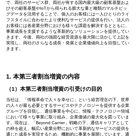
で、両社のサービス群、両社が有する国内最大級の顧客基盤およ
びその顧客基盤やIoTから得られる膨大な量と種類のマルチビッ
グデータを活用することで、個人のお客様には一人ひとりのライ
フスタイルに合わせたより便利なサービスの提供を行い、法人の
お客様には各産業分野における様々な課題を解決するとともに、
事業成長を支援するような革新的なソリューションを提供してい
きます。今後、両社の強固な経営資源を最大限に活かして上記を
実現し、両社のさらなる成長・発展と企業価値向上を目指してい
きます。
1. 本第三者割当増資の内容
（1）本第三者割当増資の引受けの目的
当社は、「情報革命で人々を幸せに」という経営理念の下、世界
の人々が最も必要とするサービスやテクノロジーを提供する企業
グループを目指し、通信事業を中心に、情報・テクノロジー領域
において様々な事業に取り組み、企業価値の最大化を図っていま
す。現在は、「Beyond Carrier」戦略の下、通信キャリアとして
の枠を超え、幅広い産業分野において革新的なサービスの提供を
通じた成長を実現するため、機動的に事業を展開しています。通