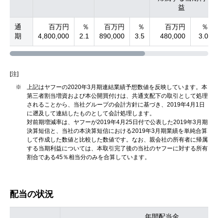
益
通
百万円
％
百万円
％
百万円
％
期
4,800,000
2.1
890,000
3.5
480,000
3.0
[注]
※
上記はヤフーの2020年3月期連結業績予想数値を反映しています。本
第三者割当増資および本公開買付けは、共通支配下の取引として処理
されることから、当社グループの会計方針に基づき、2019年4月1日
に遡及して連結したものとして会計処理します。
対前期増減率は、ヤフーが2019年4月25日付で公表した2019年3月期
決算短信と、当社の本決算短信における2019年3月期業績を単純合算
して作成した数値と比較した数値です。なお、親会社の所有者に帰属
する当期利益については、本取引完了後の当社のヤフーに対する所有
割合である45％相当分のみを合算しています。
配当の状況
年間配当金