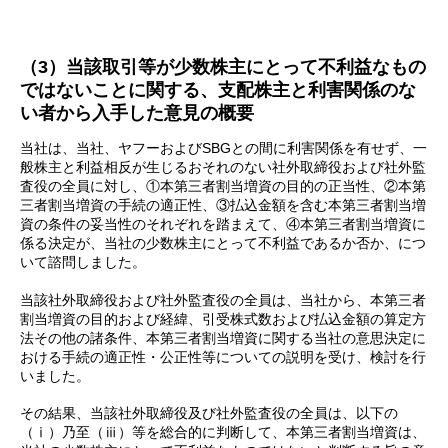
（3）当該取引等が少数株主にとって不利益なもの
ではないことに関する、支配株主と利害関係のな
い者から入手した意見の概要
当社は、当社、ヤフーおよびSBGとの間に利害関係を有せず、一
般株主と利益相反が生じるおそれのない社外取締役および社外監
査役の全員に対し、①本第三者割当増資の目的の正当性、②本第
三者割当増資の手続の適正性、③払込金額を含む本第三者割当増
資の条件の妥当性のそれぞれを踏まえて、④本第三者割当増資に
係る決定が、当社の少数株主にとって不利益であるか否か、につ
いて諮問しました。
当該社外取締役および社外監査役の全員は、当社から、本第三者
割当増資の目的および経緯、引受株式数および払込金額の算定方
法その他の諸条件、本第三者割当増資に関する当社の意思決定に
おける手続の適正性・公正性等についての説明を受け、検討を行
いました。
その結果、当該社外取締役及び社外監査役の全員は、以下の
（ⅰ）乃至（ⅲ）等を総合的に判断して、本第三者割当増資は、