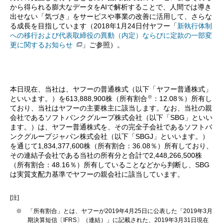
から得られる膨大なデータをAIで解析することで、人間では導き
出せない「気づき」をサービスや事業の改善に活用して、さらな
る成長を目指しています（2018年1月24日付ヤフー「
新執行体制
への移行および代表取締役の異動（内定）ならびに定款の一部変
更に関するお知らせ
」ご参照）。
本日現在、当社は、ヤフーの普通株式（以下「ヤフー普通株式」
※
といいます。）を613,888,900株（所有割合
：12.08％）所有し
ており、当社はヤフーの主要株主に該当します。なお、当社の親
会社であるソフトバンクグループ株式会社（以下「SBG」といい
ます。）は、ヤフー普通株式を、その完全子会社であるソフトバ
ンクグループジャパン株式会社（以下「SBGJ」といいます。）
を通じて1,834,377,600株（所有割合：36.08％）所有しており、
その連結子会社である当社の所有分と合計で2,448,266,500株
（所有割合：48.16％）所有していることなどから判断し、SBG
は実質支配力基準でヤフーの親会社に該当しています。
[注]
※
「所有割合」とは、ヤフーが2019年4月25日に公表した「2019年3月
期決算短信〔IFRS〕（連結）」に記載された、2019年3月31日現在