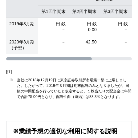
第1四半期末
第2四半期末
第3四半期末
2019年3月期
円 銭
円 銭
円 銭
－
0.00
－
3
2020年3月期
－
42.50
－
4
（予想）
[注]
※
当社は2018年12月19日に東京証券取引所市場第一部に上場しまし
た。したがって、2019年３月期は期末配当のみとなりましたが、同
額の中間配当を行っていたと仮定すると、１株当たりの配当金は年間
で合計75.00円となり、配当性向（連結）は83.3％となります。
※業績予想の適切な利用に関する説明