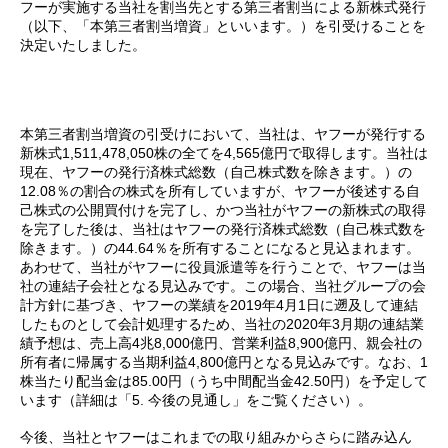
フーが実施する当社を割当先とする第三者割当による新株式発行
（以下、「本第三者割当増資」といいます。）を引受けることを
決定いたしました。
本第三者割当増資の引受けにおいて、当社は、ヤフーが発行する
新株式1,511,478,050株の全てを4,565億円で取得します。当社は
現在、ヤフーの発行済株式総数（自己株式数を除きます。）の
12.08％の割合の株式を所有していますが、ヤフーが後述する自
己株式の公開買付けを完了し、かつ当社がヤフーの新株式の取得
を完了した後は、当社はヤフーの発行済株式総数（自己株式数を
除きます。）の44.64％を所有することになると見込まれます。
あわせて、当社がヤフーに役員派遣等を行うことで、ヤフーは当
社の連結子会社となる見込みです。この場合、当社グループの会
計方針に基づき、ヤフーの業績を2019年4月1日に遡及して連結
したものとして会計処理するため、当社の2020年3月期の連結業
績予想は、売上高4兆8,000億円、営業利益8,900億円、親会社の
所有者に帰属する当期利益4,800億円となる見込みです。なお、1
株当たり配当金は85.00円（うち中間配当金42.50円）を予定して
います（詳細は「5. 今後の見通し」をご覧ください）。
今後、当社とヤフーはこれまでの取り組みからさらに踏み込ん