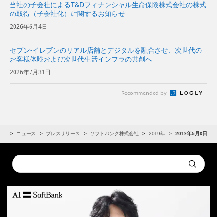
当社の子会社によるT&Dフィナンシャル生命保険株式会社の株式
の取得（子会社化）に関するお知らせ
2026年6月4日
セブン-イレブンのリアル店舗とデジタルを融合させ、次世代の
お客様体験および次世代生活インフラの共創へ
2026年7月31日
Recommended by
IR
ニュース
プレスリリース
ソフトバンク株式会社
2019年
2019年5月8日
Conduct
Submit
a
search