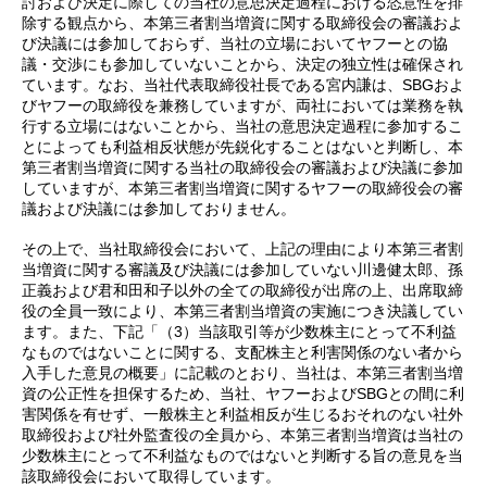
討および決定に際しての当社の意思決定過程における恣意性を排
除する観点から、本第三者割当増資に関する取締役会の審議およ
び決議には参加しておらず、当社の立場においてヤフーとの協
議・交渉にも参加していないことから、決定の独立性は確保され
ています。なお、当社代表取締役社長である宮内謙は、SBGおよ
びヤフーの取締役を兼務していますが、両社においては業務を執
行する立場にはないことから、当社の意思決定過程に参加するこ
とによっても利益相反状態が先鋭化することはないと判断し、本
第三者割当増資に関する当社の取締役会の審議および決議に参加
していますが、本第三者割当増資に関するヤフーの取締役会の審
議および決議には参加しておりません。
その上で、当社取締役会において、上記の理由により本第三者割
当増資に関する審議及び決議には参加していない川邊健太郎、孫
正義および君和田和子以外の全ての取締役が出席の上、出席取締
役の全員一致により、本第三者割当増資の実施につき決議してい
ます。また、下記「（3）当該取引等が少数株主にとって不利益
なものではないことに関する、支配株主と利害関係のない者から
入手した意見の概要」に記載のとおり、当社は、本第三者割当増
資の公正性を担保するため、当社、ヤフーおよびSBGとの間に利
害関係を有せず、一般株主と利益相反が生じるおそれのない社外
取締役および社外監査役の全員から、本第三者割当増資は当社の
少数株主にとって不利益なものではないと判断する旨の意見を当
該取締役会において取得しています。