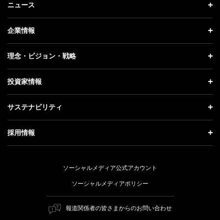
ニュース
ニュース トップ
企業情報
プレスリリース
企業情報 トップ
理念・ビジョン・戦略
お知らせ
社長メッセージ
理念・ビジョン・戦略 トップ
投資家情報
更新情報
会社概要
成長戦略「Activate AI for Society」
投資家情報 トップ
記者説明会
サステナビリティ
事業紹介
技術戦略
経営方針
ソフトバンクニュース
サステナビリティ トップ
ガバナンス
採用情報
人材戦略
IRライブラリー
トップメッセージ
社会貢献活動
採用情報 トップ
財務情報
ESG方針・体制
ソーシャルメディア公式アカウント
公開情報
新卒採用
個人投資家の皆さまへ
ソーシャルメディアポリシー
価値創造プロセス
キャリア採用
株式と社債について
マテリアリティ（重要課題）
報道関係者の皆さまからのお問い合わせ
障がい者採用