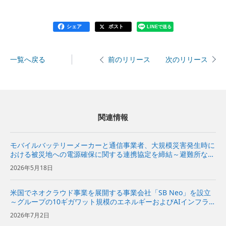
シェア
ポスト
LINEで送る
一覧へ戻る
次のリリース
前のリリース
関連情報
モバイルバッテリーメーカーと通信事業者、大規模災害発生時に
おける被災地への電源確保に関する連携協定を締結～避難所など
への電源関連機材の提供に向けて協力～
2026年5月18日
米国でネオクラウド事業を展開する事業会社「SB Neo」を設立
～グループの10ギガワット規模のエネルギーおよびAIインフラを
基に、米国の企業向けにネオクラウドサービスを提供～
2026年7月2日