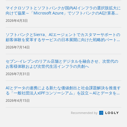
マイクロソフトとソフトバンクが国内AIインフラの選択肢拡大に
向けて協業～「Microsoft Azure」でソフトバンクのAI計算基盤
を活用できるソリューションの共同開発に向けて検討を開始～
2026年4月3日
ソフトバンクとSierra、AIエージェントでカスタマーサポートの
顧客体験を変革するサービスの日本展開に向けた戦略的パートナ
ーシップ契約を締結〜Sierraの対話型AIプラットフォームをソフ
2026年7月14日
トバンクが日本市場で独占販売代理店として販売開始〜...
セブン-イレブンのリアル店舗とデジタルを融合させ、次世代の
お客様体験および次世代生活インフラの共創へ
2026年7月31日
AIとデータの連携による新たな価値創出と社会課題解決を推進す
る「一般社団法人xIPFコンソーシアム」を設立～AIとデータを分
散環境下で安全かつ柔軟に活用できるAIスペースの実現をめざす
2026年4月15日
～
Recommended by