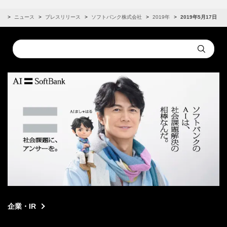
R
ニュース
プレスリリース
ソフトバンク株式会社
2019年
2019年5月17日
Conduct
Submit
a
search
企業・IR