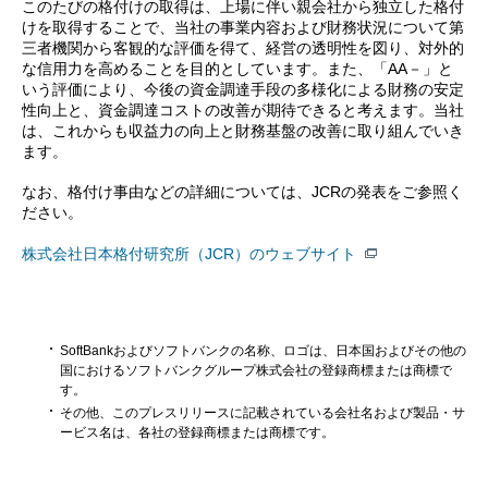
このたびの格付けの取得は、上場に伴い親会社から独立した格付
けを取得することで、当社の事業内容および財務状況について第
三者機関から客観的な評価を得て、経営の透明性を図り、対外的
な信用力を高めることを目的としています。また、「AA－」と
いう評価により、今後の資金調達手段の多様化による財務の安定
性向上と、資金調達コストの改善が期待できると考えます。当社
は、これからも収益力の向上と財務基盤の改善に取り組んでいき
ます。
なお、格付け事由などの詳細については、JCRの発表をご参照く
ださい。
株式会社日本格付研究所（JCR）のウェブサイト
SoftBankおよびソフトバンクの名称、ロゴは、日本国およびその他の
国におけるソフトバンクグループ株式会社の登録商標または商標で
す。
その他、このプレスリリースに記載されている会社名および製品・サ
ービス名は、各社の登録商標または商標です。