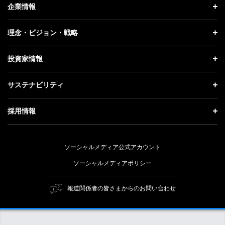
ニュース トップ
企業情報
プレスリリース
企業情報 トップ
理念・ビジョン・戦略
お知らせ
社長メッセージ
理念・ビジョン・戦略 トップ
投資家情報
更新情報
会社概要
成長戦略「Activate AI for Society」
投資家情報 トップ
記者説明会
サステナビリティ
事業紹介
技術戦略
経営方針
ソフトバンクニュース
サステナビリティ トップ
ガバナンス
採用情報
人材戦略
IRライブラリー
トップメッセージ
社会貢献活動
採用情報 トップ
財務情報
ESG方針・体制
ソーシャルメディア公式アカウント
公開情報
新卒採用
個人投資家の皆さまへ
ソーシャルメディアポリシー
価値創造プロセス
キャリア採用
株式と社債について
マテリアリティ（重要課題）
報道関係者の皆さまからのお問い合わせ
障がい者採用
コーポレート・ガバナンス
ESGの主な取り組み
ソフトバンク クルー採用
IRニュース