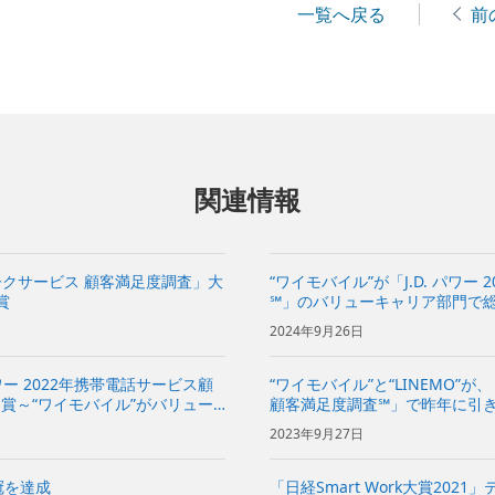
一覧へ戻る
前
関連情報
ワークサービス 顧客満足度調査」大
“ワイモバイル”が「J.D. パワ
賞
℠」のバリューキャリア部門で総
2024年9月26日
 パワー 2022年携帯電話サービス顧
“ワイモバイル”と“LINEMO”が、
受賞～“ワイモバイル”がバリュー
顧客満足度調査℠」で昨年に引き
イン専用ブランド／プラン部門で1
イル”がバリューキャリア部門で2
2023年9月27日
ブランド／プラ...
冠を達成
「日経Smart Work大賞20