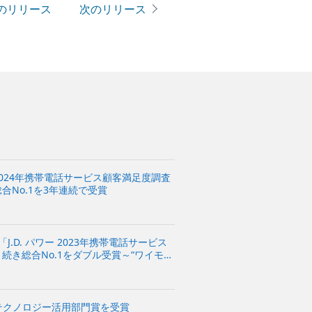
のリリース
次のリリース
ー 2024年携帯電話サービス顧客満足度調査
合No.1を3年連続で受賞
「J.D. パワー 2023年携帯電話サービス
続き総合No.1をダブル受賞～“ワイモバ
年連続、“LINEMO”がオンライン専用
21」テクノロジー活用部門賞を受賞