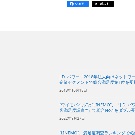
シェア
ポスト
J.D. パワー「2018年法人向けネット
企業セグメントで総合満足度第1位を受
2018年10月18日
“ワイモバイル”と“LINEMO”、「J.D.
客満足度調査℠」で総合No.1をダブル
キャリア部門で、“LINEMO”がオンラ
2022年9月27日
位を受賞～ |...
“LINEMO”、満足度調査ランキングで4