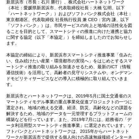
新居浜市（市長：石川 勝行）、株式会社ハートネットワーク
（本社：愛媛県新居浜市、代表取締役社長：大橋 弘明、以下
「ハートネットワーク」）およびソフトバンク株式会社（本社：
東京都港区、代表取締役 社長執行役員 兼 CEO：宮内 謙、以下
「ソフトバンク」）は、市民サービスの向上と地域の活性化を図
ることを目的として、スマートシティの推進に向けた連携と協力
に関する協定（以下「本協定」）を締結しましたのでお知らせし
ます。
本協定の締結により、新居浜市スマートシティ推進事業「住みた
い、住み続けたい産業・環境都市の実現へ」をはじめとするスマ
ートシティ推進の取り組みを加速させるため、最新のICT（情報
通信技術）を活用して、高齢者の見守りシステムや、オンデマン
ドモビリティサービスなどの導入に積極的に取り組んでいきま
す。
新居浜市とハートネットワークは、2019年5月に国土交通省のス
マートシティモデル事業の重点事業化促進プロジェクトの一つに
選定され、地域の抱える交通、経済、防災、高齢化などの課題を
解決するため、地域のデータを一元管理するプラットフォームの
構築などを行っています。また、2019年7月には、総務省の「デ
ータ利活用型スマートシティ推進事業」に選定されています。ソ
フトバンクとハートネットワークは、2015年からハートネット
ワークが新居浜市で提供する個人向けの高速無線接続インターネ