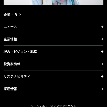
企業・IR
ニュース
ニュース トップ
企業情報
プレスリリース
企業情報 トップ
理念・ビジョン・戦略
お知らせ
社長メッセージ
理念・ビジョン・戦略 トップ
投資家情報
更新情報
会社概要
成長戦略「Activate AI for Society」
投資家情報 トップ
記者説明会
サステナビリティ
事業紹介
技術戦略
経営方針
ソフトバンクニュース
サステナビリティ トップ
ガバナンス
採用情報
人材戦略
IRライブラリー
トップメッセージ
社会貢献活動
採用情報 トップ
財務情報
ESG方針・体制
ソーシャルメディア公式アカウント