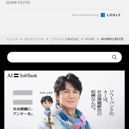
2026年7月27日
ソフ...
Recommended by
R
ニュース
プレスリリース
ソフトバンク株式会社
2019年
2019年11月27日
Conduct
Submit
a
search