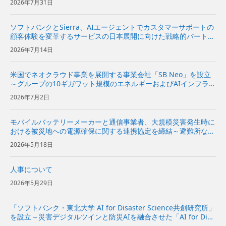
2026年7月31日
ソフトバンクとSierra、AIエージェントでカスタマーサポートの
顧客体験を変革するサービスの日本展開に向けた戦略的パートナ
ーシップ契約を締結〜Sierraの対話型AIプラットフォームをソフ
2026年7月14日
トバンクが日本市場で独占販売代理店として販売開始〜...
米国でネオクラウド事業を展開する事業会社「SB Neo」を設立
～グループの10ギガワット規模のエネルギーおよびAIインフラを
基に、米国の企業向けにネオクラウドサービスを提供～
2026年7月2日
モバイルバッテリーメーカーと通信事業者、大規模災害発生時に
おける被災地への電源確保に関する連携協定を締結～避難所など
への電源関連機材の提供に向けて協力～
2026年5月18日
人事について
2026年5月29日
「ソフトバンク・東北大学 AI for Disaster Science共創研究所」
を設立～災害デジタルツインと防災AIを融合させた「AI for Disa
ster Science基盤」の研究開発と社会実装を推進～ | 企業・IR |